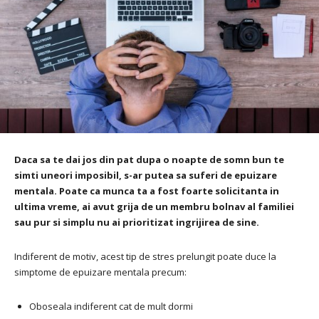
Daca sa te dai jos din pat dupa o noapte de somn bun te
simti uneori imposibil, s-ar putea sa suferi de epuizare
mentala. Poate ca munca ta a fost foarte solicitanta in
ultima vreme, ai avut grija de un membru bolnav al familiei
sau pur si simplu nu ai prioritizat ingrijirea de sine.
Indiferent de motiv, acest tip de stres prelungit poate duce la
simptome de epuizare mentala precum:
Oboseala indiferent cat de mult dormi