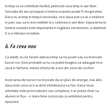
In timp ce va schimbati mediul, petreceti ceva timp in aer liber.
Senzatia de aer proaspat si lumina soarelui poate fi revigoranta.
Daca nu ai timp in timpul serviciului, vezi daca poti sa iei o intalnire
in parc sau sa-ti revii notitele la o cafenea in aer liber. Expunerea la
lumina soarelui este importanta in reglarea serotoninei, a vitaminei
D si a ritmului circadian.
6. Fa ceva nou
Ca adulti, nu ne facem adesea timp sa ne jucam sau sa incercam
lucruri noi. Desi probabil ca nu va puteti imagina sa adaugati inca
ceva in farfurie, merita efortul de a iesi din zona de confort.
Incercarea de lucruri noi iti poate da un plus de energie, mai ales
daca este ceva ce ti-ai dorit intotdeauna sa faci. Daca noua
activitate este provocatoare sau complexa, s-ar putea chiar sa
aluneci in flux – o stare bine cunoscuta ca antidotul pentru
epuizare.