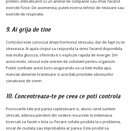
prieten, imbratisand cu un animal de companie sau chiar facand
exercitii fizice. De asemenea, puteti incerca tehnici de relaxare sau
exercitii de respiratie.
9. Ai grija de tine
Cortizolul este cunoscut drept hormonul stresului, dar de fapt nu te
streseaza. Iti ajuta corpul sa raspunda la stres facand disponibila
mai multa glucoza, oferindu-ti o explozie rapida de energie. Din
acest motiv, stresul este extrem de solicitant pentru organism.
Puteti combate acest lucru asigurandu-va ca beti multa apa,
mancati alimente hranitoare si acordati prioritate obiceiurilor
sanatoase de somn.
10. Concentreaza-te pe ceea ce poti controla
Provocarile tale pot parea coplesitoare si, atunci cand suntem
stresati, adesea pierdem din vedere resursele la indemana.
Incercati sa faceti o lista cu fiecare solutie posibila la o problema,
oricat de ciudata sau improbabila ar parea. Este posibil sa