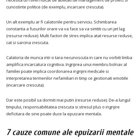
necesita un nivel ridicat de abilitati de management de proiect si
cunostinte politice (de exemplu, incarcare crescuta).
Un alt exemplu ar fi calatoriile pentru serviciu. Schimbarea
constanta a fusurilor orare va va face sa va simtiti cu un jet lag
(resurse reduse). Multi factori de stres implica atat resurse reduse,
cat si sarcina crescuta.
Calatoria de munca intr-o tara necunoscuta in care nu vorbiti limba
amplifica incarcatura cognitiva. Ingrijirea unui membru bolnav al
familiei poate implica coordonarea ingrijirii medicale si
interpretarea termenilor nefamiliari in timp ce gestionati emotiile
(incarcare crescuta).
Dar este posibil sa dormiti mai putin (resurse reduse). De-a lungul
timpului, responsabilitatea crescuta si stresul plus o ingrijire
deficitara de sine poate duce la epuizare mentala.
7 cauze comune ale epuizarii mentale