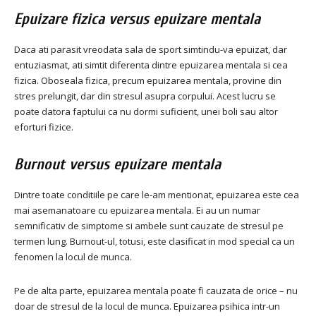
Epuizare fizica versus epuizare mentala
Daca ati parasit vreodata sala de sport simtindu-va epuizat, dar
entuziasmat, ati simtit diferenta dintre epuizarea mentala si cea
fizica. Oboseala fizica, precum epuizarea mentala, provine din
stres prelungit, dar din stresul asupra corpului. Acest lucru se
poate datora faptului ca nu dormi suficient, unei boli sau altor
eforturi fizice.
Burnout versus epuizare mentala
Dintre toate conditiile pe care le-am mentionat, epuizarea este cea
mai asemanatoare cu epuizarea mentala. Ei au un numar
semnificativ de simptome si ambele sunt cauzate de stresul pe
termen lung. Burnout-ul, totusi, este clasificat in mod special ca un
fenomen la locul de munca.
Pe de alta parte, epuizarea mentala poate fi cauzata de orice – nu
doar de stresul de la locul de munca. Epuizarea psihica intr-un