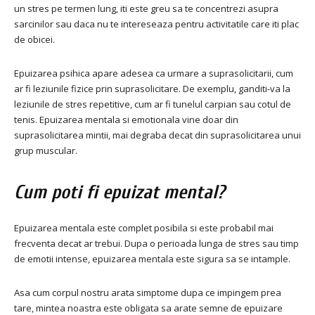
un stres pe termen lung, iti este greu sa te concentrezi asupra
sarcinilor sau daca nu te intereseaza pentru activitatile care iti plac
de obicei.
Epuizarea psihica apare adesea ca urmare a suprasolicitarii, cum
ar fi leziunile fizice prin suprasolicitare. De exemplu, ganditi-va la
leziunile de stres repetitive, cum ar fi tunelul carpian sau cotul de
tenis. Epuizarea mentala si emotionala vine doar din
suprasolicitarea mintii, mai degraba decat din suprasolicitarea unui
grup muscular.
Cum poti fi epuizat mental?
Epuizarea mentala este complet posibila si este probabil mai
frecventa decat ar trebui. Dupa o perioada lunga de stres sau timp
de emotii intense, epuizarea mentala este sigura sa se intample.
Asa cum corpul nostru arata simptome dupa ce impingem prea
tare, mintea noastra este obligata sa arate semne de epuizare