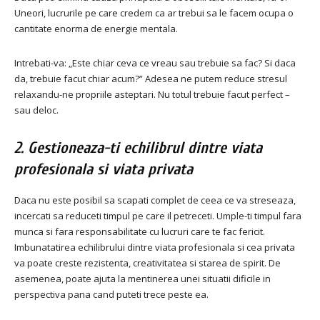
Uneori, lucrurile pe care credem ca ar trebui sa le facem ocupa o
cantitate enorma de energie mentala.
Intrebati-va: „Este chiar ceva ce vreau sau trebuie sa fac? Si daca
da, trebuie facut chiar acum?” Adesea ne putem reduce stresul
relaxandu-ne propriile asteptari. Nu totul trebuie facut perfect –
sau deloc.
2. Gestioneaza-ti echilibrul dintre viata
profesionala si viata privata
Daca nu este posibil sa scapati complet de ceea ce va streseaza,
incercati sa reduceti timpul pe care il petreceti. Umple-ti timpul fara
munca si fara responsabilitate cu lucruri care te fac fericit.
Imbunatatirea echilibrului dintre viata profesionala si cea privata
va poate creste rezistenta, creativitatea si starea de spirit. De
asemenea, poate ajuta la mentinerea unei situatii dificile in
perspectiva pana cand puteti trece peste ea.