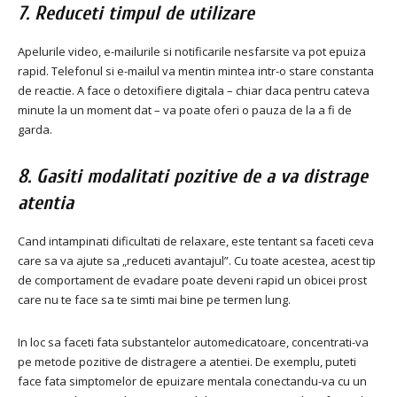
7. Reduceti timpul de utilizare
Apelurile video, e-mailurile si notificarile nesfarsite va pot epuiza
rapid. Telefonul si e-mailul va mentin mintea intr-o stare constanta
de reactie. A face o detoxifiere digitala – chiar daca pentru cateva
minute la un moment dat – va poate oferi o pauza de la a fi de
garda.
8. Gasiti modalitati pozitive de a va distrage
atentia
Cand intampinati dificultati de relaxare, este tentant sa faceti ceva
care sa va ajute sa „reduceti avantajul”. Cu toate acestea, acest tip
de comportament de evadare poate deveni rapid un obicei prost
care nu te face sa te simti mai bine pe termen lung.
In loc sa faceti fata substantelor automedicatoare, concentrati-va
pe metode pozitive de distragere a atentiei. De exemplu, puteti
face fata simptomelor de epuizare mentala conectandu-va cu un