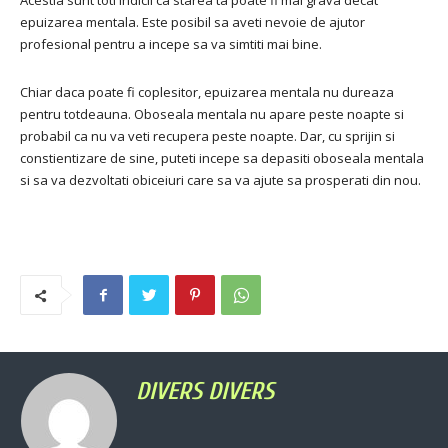
Acestia sunt toti indicii ca starea ta poate fi mai grava decat
epuizarea mentala. Este posibil sa aveti nevoie de ajutor
profesional pentru a incepe sa va simtiti mai bine.
Chiar daca poate fi coplesitor, epuizarea mentala nu dureaza
pentru totdeauna. Oboseala mentala nu apare peste noapte si
probabil ca nu va veti recupera peste noapte. Dar, cu sprijin si
constientizare de sine, puteti incepe sa depasiti oboseala mentala
si sa va dezvoltati obiceiuri care sa va ajute sa prosperati din nou.
DIVERS DIVERS