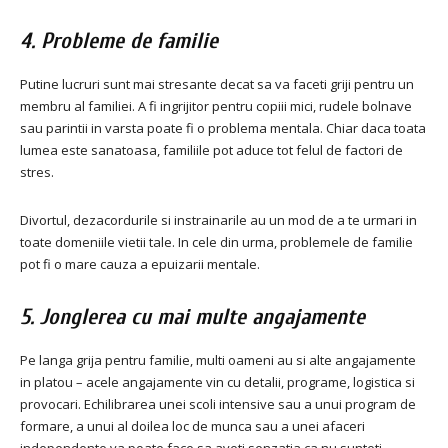
4. Probleme de familie
Putine lucruri sunt mai stresante decat sa va faceti griji pentru un
membru al familiei. A fi ingrijitor pentru copiii mici, rudele bolnave
sau parintii in varsta poate fi o problema mentala. Chiar daca toata
lumea este sanatoasa, familiile pot aduce tot felul de factori de
stres.
Divortul, dezacordurile si instrainarile au un mod de a te urmari in
toate domeniile vietii tale. In cele din urma, problemele de familie
pot fi o mare cauza a epuizarii mentale.
5. Jonglerea cu mai multe angajamente
Pe langa grija pentru familie, multi oameni au si alte angajamente
in platou – acele angajamente vin cu detalii, programe, logistica si
provocari. Echilibrarea unei scoli intensive sau a unui program de
formare, a unui al doilea loc de munca sau a unei afaceri