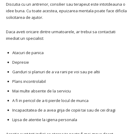
Discutia cu un antrenor, consilier sau terapeut este intotdeauna o
idee buna. Cu toate acestea, epuizarea mentala poate face dificila
solicitarea de ajutor.
Daca aveti oricare dintre urmatoarele, ar trebui sa contactati
imediat un specialist:
Atacuri de panica
Depresie
Ganduri si planuri de a va rani pe voi sau pe altii
Plans incontrolabil
Mai multe absente de la serviciu
A fi in pericol de a-ti pierde locul de munca
Incapacitatea de a avea grija de copiii tai sau de cei dragi
Lipsa de atentie la igiena personala