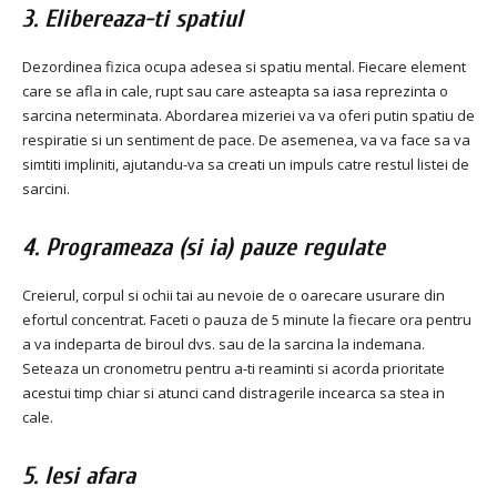
3. Elibereaza-ti spatiul
Dezordinea fizica ocupa adesea si spatiu mental. Fiecare element
care se afla in cale, rupt sau care asteapta sa iasa reprezinta o
sarcina neterminata. Abordarea mizeriei va va oferi putin spatiu de
respiratie si un sentiment de pace. De asemenea, va va face sa va
simtiti impliniti, ajutandu-va sa creati un impuls catre restul listei de
sarcini.
4. Programeaza (si ia) pauze regulate
Creierul, corpul si ochii tai au nevoie de o oarecare usurare din
efortul concentrat. Faceti o pauza de 5 minute la fiecare ora pentru
a va indeparta de biroul dvs. sau de la sarcina la indemana.
Seteaza un cronometru pentru a-ti reaminti si acorda prioritate
acestui timp chiar si atunci cand distragerile incearca sa stea in
cale.
5. Iesi afara