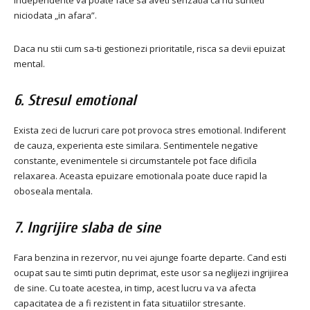
independente va poate face sa aveti senzatia ca nu sunteti
niciodata „in afara”.
Daca nu stii cum sa-ti gestionezi prioritatile, risca sa devii epuizat
mental.
6. Stresul emotional
Exista zeci de lucruri care pot provoca stres emotional. Indiferent
de cauza, experienta este similara. Sentimentele negative
constante, evenimentele si circumstantele pot face dificila
relaxarea. Aceasta epuizare emotionala poate duce rapid la
oboseala mentala.
7. Ingrijire slaba de sine
Fara benzina in rezervor, nu vei ajunge foarte departe. Cand esti
ocupat sau te simti putin deprimat, este usor sa neglijezi ingrijirea
de sine. Cu toate acestea, in timp, acest lucru va va afecta
capacitatea de a fi rezistent in fata situatiilor stresante.