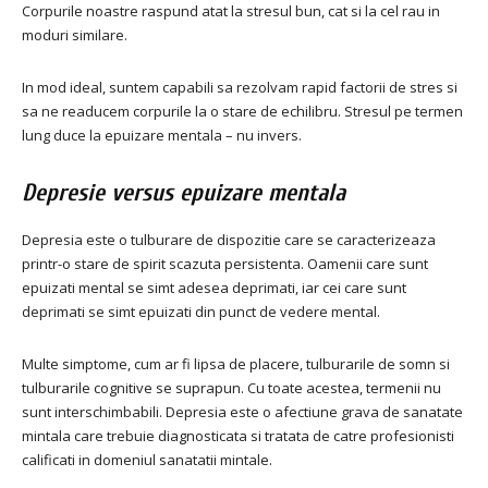
Corpurile noastre raspund atat la stresul bun, cat si la cel rau in
moduri similare.
In mod ideal, suntem capabili sa rezolvam rapid factorii de stres si
sa ne readucem corpurile la o stare de echilibru. Stresul pe termen
lung duce la epuizare mentala – nu invers.
Depresie versus epuizare mentala
Depresia este o tulburare de dispozitie care se caracterizeaza
printr-o stare de spirit scazuta persistenta. Oamenii care sunt
epuizati mental se simt adesea deprimati, iar cei care sunt
deprimati se simt epuizati din punct de vedere mental.
Multe simptome, cum ar fi lipsa de placere, tulburarile de somn si
tulburarile cognitive se suprapun. Cu toate acestea, termenii nu
sunt interschimbabili. Depresia este o afectiune grava de sanatate
mintala care trebuie diagnosticata si tratata de catre profesionisti
calificati in domeniul sanatatii mintale.