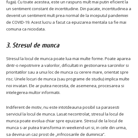
fuga). Cu toate acestea, este un raspuns mult mai putin eficient la
un sentiment constant de incertitudine. Din pacate, incertitudinea a
devenit un sentiment mult prea normal de la inceputul pandemiei
de COVID-19. Acest lucru a facut ca epuizarea mentala sa fie mai
comuna ca niciodata.
3. Stresul de munca
Stresul la locul de munca poate lua mai multe forme. Poate aparea
dintr-o nepotrivire a valorilor, dificultati in gestionarea sarcinilor si
prioritatilor sau a unui loc de munca cu cerere mare, orientat spre
risc. Unele locuri de munca (sau programe de studiu) implica multe
noi invatari. Ele ar putea necesita, de asemenea, procesarea si
intelegerea multor informatii.
Indiferent de motiv, nu este intotdeauna posibil sa parasesti
serviciul la locul de munca. Lasat necontrolat, stresul la locul de
munca poate evolua chiar spre epuizare. Stresul de la locul de
munca s-ar putea transforma in weekend-uri si, in cele din urma,
sa devina un caz prost de „infricosarile de duminica”.