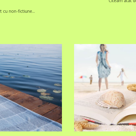
Citeam atat de
t cu non-fictiune...