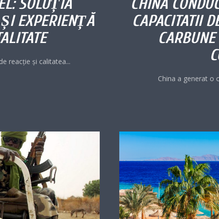
L: SOLUȚIA
CHINA CONDUC
 ȘI EXPERIENȚĂ
CAPACITATII 
ALITATE
CARBUNE 
C
e reacție și calitatea...
China a generat o cr