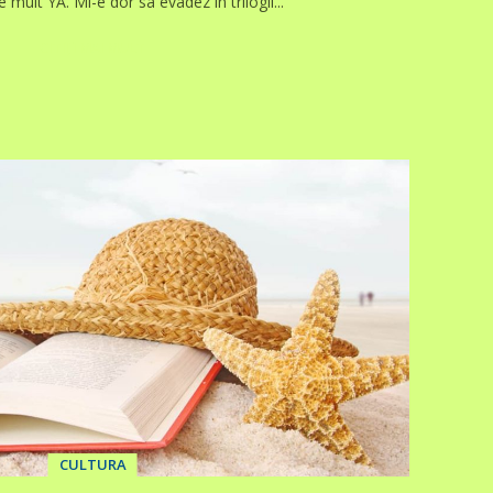
 mult YA. Mi-e dor sa evadez in trilogii...
CITIȚI MAI MULT
CULTURA