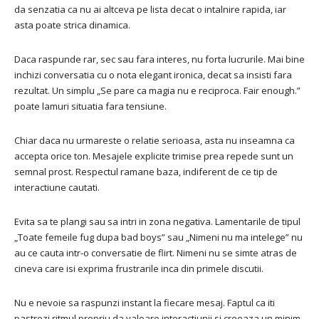
da senzatia ca nu ai altceva pe lista decat o intalnire rapida, iar
asta poate strica dinamica.
Daca raspunde rar, sec sau fara interes, nu forta lucrurile. Mai bine
inchizi conversatia cu o nota elegant ironica, decat sa insisti fara
rezultat. Un simplu „Se pare ca magia nu e reciproca. Fair enough.”
poate lamuri situatia fara tensiune.
Chiar daca nu urmareste o relatie serioasa, asta nu inseamna ca
accepta orice ton. Mesajele explicite trimise prea repede sunt un
semnal prost. Respectul ramane baza, indiferent de ce tip de
interactiune cautati.
Evita sa te plangi sau sa intri in zona negativa. Lamentarile de tipul
„Toate femeile fug dupa bad boys” sau „Nimeni nu ma intelege” nu
au ce cauta intr-o conversatie de flirt. Nimeni nu se simte atras de
cineva care isi exprima frustrarile inca din primele discutii.
Nu e nevoie sa raspunzi instant la fiecare mesaj. Faptul ca iti
pastrezi ritmul propriu da valoare interactiunii si creeaza un minim