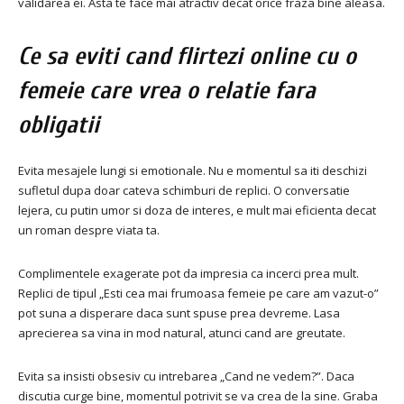
validarea ei. Asta te face mai atractiv decat orice fraza bine aleasa.
Ce sa eviti cand flirtezi online cu o
femeie care vrea o relatie fara
obligatii
Evita mesajele lungi si emotionale. Nu e momentul sa iti deschizi
sufletul dupa doar cateva schimburi de replici. O conversatie
lejera, cu putin umor si doza de interes, e mult mai eficienta decat
un roman despre viata ta.
Complimentele exagerate pot da impresia ca incerci prea mult.
Replici de tipul „Esti cea mai frumoasa femeie pe care am vazut-o”
pot suna a disperare daca sunt spuse prea devreme. Lasa
aprecierea sa vina in mod natural, atunci cand are greutate.
Evita sa insisti obsesiv cu intrebarea „Cand ne vedem?”. Daca
discutia curge bine, momentul potrivit se va crea de la sine. Graba