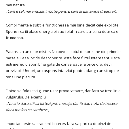
mai natural:
„
Care e cel mai amuzant motiv pentru care ai dat swipe dreapta?
„
Complimentele subtile functioneaza mai bine decat cele explicite.
Spune-i ca iti place energia ei sau felul in care scrie, nu doar ca e
frumoasa.
Pastreaza un usor mister. Nu povesti totul despre tine din primele
mesaje. Lasa loc de descoperire. Asta face flirtul interesant. Daca
esti mereu disponibil si gata de conversatie la orice ora, devii
previzibil. Uneori, un raspuns intarziat poate adauga un strop de
tensiune placuta.
E bine sa folosesti glume usor provocatoare, dar fara sa treci linia
vulgarului. De exemplu:
„
Nu stiu daca stii sa flirtezi prin mesaje, dar iti dau nota de trecere
daca ma faci sa zambesc.
„
Important este sa transmiti interes fara sa pari ca depinzi de