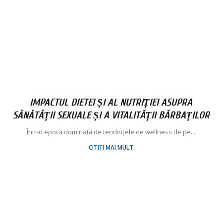
IMPACTUL DIETEI ȘI AL NUTRIȚIEI ASUPRA
SĂNĂTĂȚII SEXUALE ȘI A VITALITĂȚII BĂRBAȚILOR
Într-o epocă dominată de tendințele de wellness de pe...
CITIȚI MAI MULT