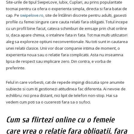
Site-urile de tipul SwipeLove, Iubix, Cuplari, au prins popularitate
tocmai pentru ca ofera o experienta simpla, directa si fara batai de
cap. Pe
swipelove.ro
, site de întâlniri discrete pentru adulti, gasesti
profile cu femei singure care cauta relatii fara obligatii. Totul incepe
cu un profil bine facut, cateva schimburi de emsaje prin chat online
si, daca apare chimia, o intalnire fata in fata. Tot mai multi utilizatori
aleg sa exploreze optiuni neconventionale. Nu toti sunt in cautarea
unei relatii clasice. Unii vor doar companie intima de moment, o
experienta noua sau o relatie fara complicatii. Asta nu inseamna
lipsa de respect sau implicare zero. Din contra, e vorba de
preferinte.
Felul in care vorbesti, cat de repede impingi discutia spre anumite
subiecte si cum iti gestionezi atitudinea fac diferenta. Ai nevoie de
echilibru: nici prea distant, nici lipit de telefon non-stop. Hai sa
vedem cum poti sa o cuceresti fara sa o sufoci.
Cum sa flirtezi online cu o femeie
care vrea o relatie fara obligatii, fara