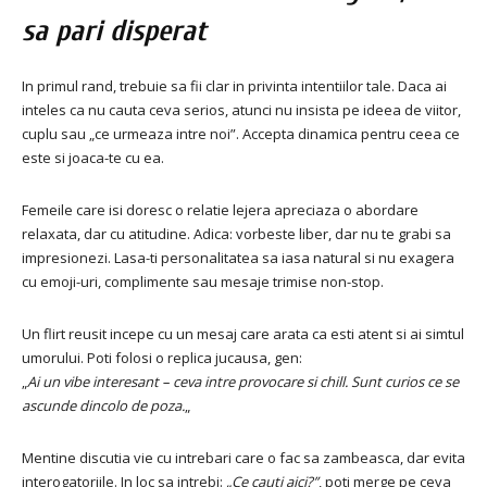
sa pari disperat
In primul rand, trebuie sa fii clar in privinta intentiilor tale. Daca ai
inteles ca nu cauta ceva serios, atunci nu insista pe ideea de viitor,
cuplu sau „ce urmeaza intre noi”. Accepta dinamica pentru ceea ce
este si joaca-te cu ea.
Femeile care isi doresc o relatie lejera apreciaza o abordare
relaxata, dar cu atitudine. Adica: vorbeste liber, dar nu te grabi sa
impresionezi. Lasa-ti personalitatea sa iasa natural si nu exagera
cu emoji-uri, complimente sau mesaje trimise non-stop.
Un flirt reusit incepe cu un mesaj care arata ca esti atent si ai simtul
umorului. Poti folosi o replica jucausa, gen:
„
Ai un vibe interesant – ceva intre provocare si chill. Sunt curios ce se
ascunde dincolo de poza.
„
Mentine discutia vie cu intrebari care o fac sa zambeasca, dar evita
interogatoriile. In loc sa intrebi:
„Ce cauti aici?”
, poti merge pe ceva