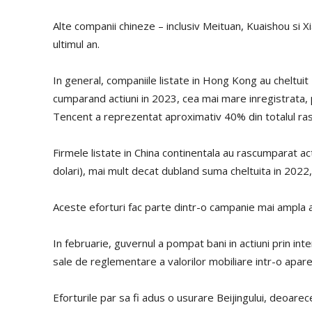
Alte companii chineze – inclusiv Meituan, Kuaishou si X
ultimul an.
In general, companiile listate in Hong Kong au cheltuit
cumparand actiuni in 2023, cea mai mare inregistrata, p
Tencent a reprezentat aproximativ 40% din totalul ras
Firmele listate in China continentala au rascumparat ac
dolari), mai mult decat dubland suma cheltuita in 2022,
Aceste eforturi fac parte dintr-o campanie mai ampla a 
In februarie, guvernul a pompat bani in actiuni prin interm
sale de reglementare a valorilor mobiliare intr-o aparen
Eforturile par sa fi adus o usurare Beijingului, deoar