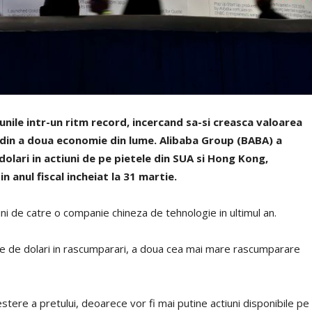
iunile intr-un ritm record, incercand sa-si creasca valoarea
lor din a doua economie din lume. Alibaba Group (BABA) a
olari in actiuni de pe pietele din SUA si Hong Kong,
in anul fiscal incheiat la 31 martie.
 de catre o companie chineza de tehnologie in ultimul an.
arde de dolari in rascumparari, a doua cea mai mare rascumparare
tere a pretului, deoarece vor fi mai putine actiuni disponibile pe