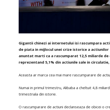
Gigantii chinezi ai internetului isi rascumpara act
de piata in mijlocul unei crize istorice a actiuni
anuntat marti ca a rascumparat 12,5 miliarde de d
reprezentand 5,1% din actiunile sale in circulatie, 
Aceasta ar marca cea mai mare rascumparare de actiuni
Numai in primul trimestru, Alibaba a cheltuit 4,8 mili
trimestriala din istorie.
O rascumparare de actiuni declanseaza de obicei o cres