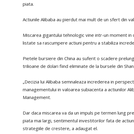
piata.
Actiunile Alibaba au pierdut mai mult de un sfert din val
Miscarea gigantului tehnologic vine intr-un moment in 
listate sa rascumpere actiuni pentru a stabiliza incred
Pietele bursiere din China au suferit o scadere prelungi
trilioane de dolari fiind eliminate de la bursele din S
„Decizia lui Alibaba semnaleaza increderea in perspect
managementului in valoarea subiacenta a actiunilor Ali
Management.
Dar daca miscarea va da un impuls pe termen lung pretulu
piata mai largi, sentimentul investitorilor fata de actiu
strategiile de crestere, a adaugat el.