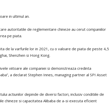
oare in ultimul an.
care autoritatile de reglementare chineze au cerut companiilor
erea pe piata.
ta de la varfurile lor in 2021, cu o valoare de piata de peste 4,5
hanghai, Shenzhen si Hong Kong.
ivele viitoare ale companiei si demonstreaza credinta
baba”, a declarat Stephen Innes, managing partner al SPI Asset
i actiunilor depinde de diversi factori, inclusiv conditiile de
nile chineze si capacitatea Alibaba de a-si executa eficient