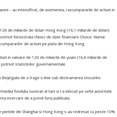
iaomi – au intensificat, de asemenea, rascumpararile de actiuni in
 126 de miliarde de dolari Hong Kong (16,1 miliarde de dolari)
otrivit furnizorului chinez de date financiare Choice. Numai
cumpararilor de actiuni pe piata din Hong Kong.
tiuni in valoare de 120 de miliarde de yuani (16,6 miliarde de
 potrivit statisticilor guvernamentale.
Beijingului de a trage o linie sub destramarea stocurilor.
ediul fondului suveran al tarii si l-a inlocuit pe seful autoritatii
ta incercare de a potoli furia publicului.
ece pietele din Shanghai si Hong Kong s-au redresat cu peste 10%