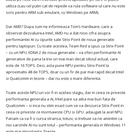
utiliza (sau cel putin cat de repede va rula software-ul care nu este
scris pentru ARM sub emulare, cu Windows pe ARM).
Dar AMD? Dupa cum ne informeaza Tom’s Hardware, care a
observat dezvaluirea Intel, AMD nu a dat nicio cifra asupra
performantei AI cu cipurile sale Strix Point de noua generatie
pentru laptopuri. Cu toate acestea, Team Red a spus ca Strix Point
– cu un NPU XDNA 2 de noua generatie – va oferi performante AI
generative de pana la trei ori mai mari decat siliciul actual, care
este de 16 TOPS. Deci, asta pune NPU pentru Strix Point la
aproximativ 48 de TOPS, doar cu un fir de par mai rapid decat Intel
si Qualcomm in teorie – dar nu este o mare diferenta.
Toate aceste NPU-uri vor fi in acelasi stagiu, dar in ceea ce priveste
performanta generala a AI, Intel pare sa aiba mai bun fata de
Qualcomm – si inca nu stim exact cum se va descurca Strix Point in
ceea ce priveste ce mormaieste CPU si GPU. adaugati la acel NPU.
Pariam ca va fi o cursa stransa, totusi, si trebuie sa ne amintim ca
nici sarcinile AI nu sunt totul – performanta generala in Windows 11
este mai importanta, fireste.