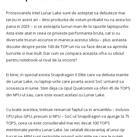
Procesoarele Intel Lunar Lake sunt de asteptat sa debuteze mai
tarziu in acest an – desi productia de volum probabil nu va avea loc
pana in 2025 – si se asteapta lucruri mari de la cipurile laptopurilor.
Asta este atat in ​​ceea ce priveste performanta bruta, cat si cu
diversele trucuri ascunse in maneca acestui siliciu – plus aceasta
discutie despre peste 100 de TOP-uri nu va face decat sa aprinda
lucrurile si mai mult. Dar cum se compara aceasta cifra cu siliciul
pentru notebook-ul rival de la orizont?
Ei bine, in special exista Snapdragon X Elite care va debuta inainte
de Lunar Lake, cu laptop-urile care poarta acest SoC urmand sa
soseasca in iunie. Stim deja ca cipul Qualcomm va oferi 45 de TOPS
din NPU-ul sau, care este exact acelasi cu Lunar Lake.
Cu toate acestea, trebuie remarcat faptul ca in ansamblu – inclusiv
CPU plus GPU, precum si NPU – SoC-ul Snapdragon va ajunge la 75
TOPS, ceea ce este considerabil mai mic decat 100 TOPS
mentionate pentru Lunar Lake. Iar celalalt dezavantaj al unui cip
bazat pe ARM sunt restrictiile privind aplicatiile pe care le puteti