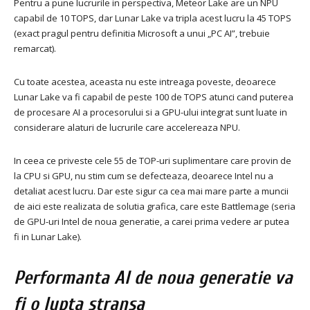
Pentru a pune lucrurile in perspectiva, Meteor Lake are un NPU
capabil de 10 TOPS, dar Lunar Lake va tripla acest lucru la 45 TOPS
(exact pragul pentru definitia Microsoft a unui „PC AI”, trebuie
remarcat).
Cu toate acestea, aceasta nu este intreaga poveste, deoarece
Lunar Lake va fi capabil de peste 100 de TOPS atunci cand puterea
de procesare AI a procesorului si a GPU-ului integrat sunt luate in
considerare alaturi de lucrurile care accelereaza NPU.
In ceea ce priveste cele 55 de TOP-uri suplimentare care provin de
la CPU si GPU, nu stim cum se defecteaza, deoarece Intel nu a
detaliat acest lucru. Dar este sigur ca cea mai mare parte a muncii
de aici este realizata de solutia grafica, care este Battlemage (seria
de GPU-uri Intel de noua generatie, a carei prima vedere ar putea
fi in Lunar Lake).
Performanta AI de noua generatie va
fi o lupta stransa