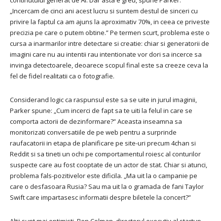
continutului generat de AI. Dar asta e greu, spune Parker.
„Incercam de cinci ani acest lucru si suntem destul de sinceri cu
privire la faptul ca am ajuns la aproximativ 70%, in ceea ce priveste
precizia pe care o putem obtine.” Pe termen scurt, problema este o
cursa a inarmarilor intre detectare si creatie: chiar si generatorii de
imagini care nu au intentii rau intentionate vor dori sa incerce sa
invinga detectoarele, deoarece scopul final este sa creeze ceva la
fel de fidel realitatii ca o fotografie.
Considerand logic ca raspunsul este sa se uite in jurul imaginii,
Parker spune: „Cum incerci de fapt sa te uiti la felul in care se
comporta actorii de dezinformare?” Aceasta inseamna sa
monitorizati conversatiile de pe web pentru a surprinde
raufacatorii in etapa de planificare pe site-uri precum 4chan si
Reddit si sa tineti un ochi pe comportamentul roiesc al conturilor
suspecte care au fost cooptate de un actor de stat. Chiar si atunci,
problema fals-pozitivelor este dificila. „Ma uit la o campanie pe
care o desfasoara Rusia? Sau ma uit la o gramada de fani Taylor
Swift care impartasesc informatii despre biletele la concert?”