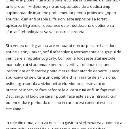
OpenAI ar putea fi de acord sa-si eticheteze creatiile, dar startup-
urile precum Midjourney nu au capacitatea de a dedica timp
suplimentar de inginerie problemei. Iar pentru proiectele „open
source”, cum ar fi Stable Diffusion, este imposibil sa fortati
aplicarea filigranului, deoarece este intotdeauna o optiune sa
„furcati” tehnologia si sa va construiti propria.
Si a vedea un filigran nu are neaparat efectul pe care l-am dorit,
spune Henry Parker, seful afacerilor guvernamentale la grupul de
verificare a faptelor Logically. Compania foloseste atat metode
manuale, cat si automate pentru a verifica continutul, spune
Parker, dar etichetarea poate merge doar atat de departe. „Daca
spui cuiva ca se uita la un deepfake chiar inainte de a-l viziona,
psihologia sociala a vizionarii acelui videoclip este atat de
puternica incat vor face referire la el ca si cum ar fi un fapt real.
Deci, singurul lucru pe care il puteti face este sa va intrebati cum
putem reduce perioada de timp in care acest continut este in
circulatie?”
In cele din urma, asta va necesita gasirea si eliminarea automata a