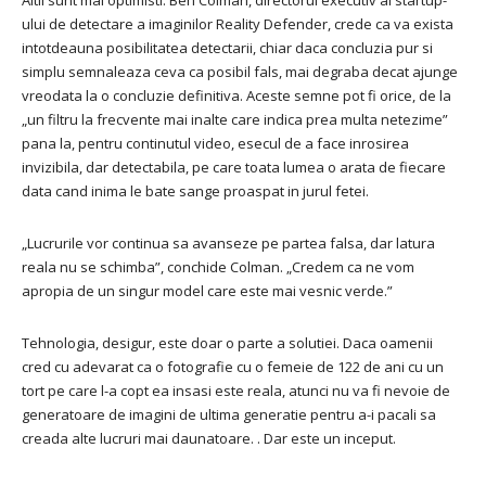
Altii sunt mai optimisti. Ben Colman, directorul executiv al startup-
ului de detectare a imaginilor Reality Defender, crede ca va exista
intotdeauna posibilitatea detectarii, chiar daca concluzia pur si
simplu semnaleaza ceva ca posibil fals, mai degraba decat ajunge
vreodata la o concluzie definitiva. Aceste semne pot fi orice, de la
„un filtru la frecvente mai inalte care indica prea multa netezime”
pana la, pentru continutul video, esecul de a face inrosirea
invizibila, dar detectabila, pe care toata lumea o arata de fiecare
data cand inima le bate sange proaspat in jurul fetei.
„Lucrurile vor continua sa avanseze pe partea falsa, dar latura
reala nu se schimba”, conchide Colman. „Credem ca ne vom
apropia de un singur model care este mai vesnic verde.”
Tehnologia, desigur, este doar o parte a solutiei. Daca oamenii
cred cu adevarat ca o fotografie cu o femeie de 122 de ani cu un
tort pe care l-a copt ea insasi este reala, atunci nu va fi nevoie de
generatoare de imagini de ultima generatie pentru a-i pacali sa
creada alte lucruri mai daunatoare. . Dar este un inceput.