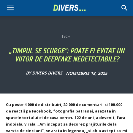
Divers
TECH
„TIMPUL SE SCURGE”: POATE FI EVITAT UN
VIITOR DE DEEPFAKE NEDETECTABILE?
BY
DIVERS DIVERS
NOIEMBRIE 18, 2025
Cu peste 4.000 de distribuiri, 20.000 de comentarii si 100.000
de reactii pe Facebook, fotografia batranei, asezata in
spatele tortului ei de casa pentru 122
de ani, a devenit, fara
indoiala, virala. „Am inceput sa decorez prajiturile de la
varsta de cinci ani”, se arata in legenda, „si abia astept sa-mi