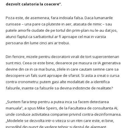
dezvolt calatoria la coacere”.
Poza este, de asemenea, fara indoiala falsa. Daca lumanarile
curioase – una pare ca pluteste in aer, atasata de nimic – sau
patele amorfe ciudate de pe tortul din prim-plan nu le-au dat jos,
atunci faptul ca sarbatoritul ar fi aproape cel mai in varsta
persoana din lume cinci ani ar trebui.
Din fericire, mizele pentru decoratorii virali de tort supercentenari
sunt mici. Ceea ce este bine, deoarece pe masura ce IA generativa
devine din ce in ce mai buna, zilele in care cautam semne care sa
descopere un fals sunt aproape de sfarsit. Si asta a creat o cursa
contra cronometru: putem gasi alte modalitati de a identifica
falsurile, inainte ca falsurile sa devina indistincte de realitate?
„Suntem fara timp pentru a putea inca sa facem detectarea
manuala”, a spus Mike Speirs, de la Facultatea de consultanta AI,
unde conduce activitatea companiei privind contra-dezinformarea.
„Modelele se dezvolta intr-o viteza si un ritm care este, ei bine,
incredibil din punct de vedere tehnic si destul de alarmant.