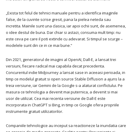
„Exista tot felul de tehnici manuale pentru a identifica imaginile
false, de la cuvinte scrise gresit, pana la pielea neteda sau
incretita. Mainile sunt una clasica, iar apoi ochii sunt, de asemenea,
o idee destul de buna. Dar chiar si astazi, consuma mult timp: nu
este ceva pe care il poti extinde cu adevarat. Si timpul se scurge –
modelele sunt din ce in ce mai bune.”
Din 2021, generatorul de imagini al OpenAI, Dall-E, a lansat trei
versiuni, fiecare radical mai capabila decat precedenta.
Concurentul indie Midjourney a lansat sase in aceeasi perioada, in
timp ce modelul gratuit si open source Stable Diffusion a ajuns la a
treia versiune, iar Gemini de la Google s-a alaturat conflictului. Pe
masura ce tehnologia a devenit mai puternica, a devenit si mai
usor de utilizat. Cea mai recenta versiune de Dall-E este
incorporata in ChatGPT si Bing, in timp ce Google ofera propriile
instrumente gratuit utilizatorilor.
Companiile tehnologice au inceput sa reactioneze la inundatia care