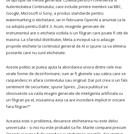
se apropie de media generata. Coalitia pentru Provenienta si
Autenticitatea Continutului, care include printre membrii sai BBC,
Google, Microsoft si Sony, a produs standarde pentru
watermarking si etichetare, iar in februarie OpenAI a anuntat ca le
va adopta pentru Dall-E 3. Acum, imaginile generate de
instrumentul are o eticheta vizibila si un filigran care poate fi citit de
masina. La sfarsitul distributiei, Meta a inceput sa-si adauge
propriile etichete la continutul generat de AI si spune ca va elimina
postarile care nu sunt etichetate.
Aceste politici ar putea ajuta la abordarea unora dintre cele mai
virale forme de dezinformare, cum ar fi glumele sau satira care se
raspandesc in afara contextului sau original. Dar pot crea si un fals
sentiment de securitate, spune Spires. „Daca publicul se
obisnuieste sa vada imagini generate de inteligenta artificiala cu
un filigran pe el, inseamna asta ca are incredere implicit in oricare
fara filigran?”
Aceasta este o problema, deoarece etichetarea nu este deloc
universala – si nici nu este probabil sa fie. Marile companii precum