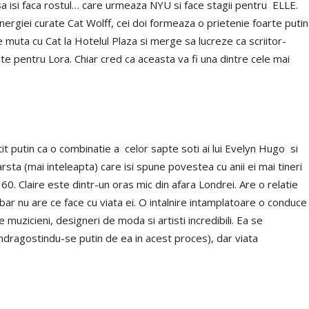
sa isi faca rostul… care urmeaza NYU si face stagii pentru ELLE.
rgiei curate Cat Wolff, cei doi formeaza o prietenie foarte putin
muta cu Cat la Hotelul Plaza si merge sa lucreze ca scriitor-
 pentru Lora. Chiar cred ca aceasta va fi una dintre cele mai
mtit putin ca o combinatie a celor sapte soti ai lui Evelyn Hugo si
arsta (mai inteleapta) care isi spune povestea cu anii ei mai tineri
r 60. Claire este dintr-un oras mic din afara Londrei. Are o relatie
abar nu are ce face cu viata ei. O intalnire intamplatoare o conduce
muzicieni, designeri de moda si artisti incredibili. Ea se
indragostindu-se putin de ea in acest proces), dar viata