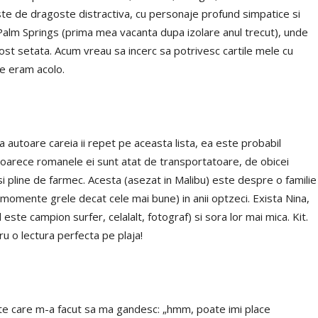
ste de dragoste distractiva, cu personaje profund simpatice si
n Palm Springs (prima mea vacanta dupa izolare anul trecut), unde
 fost setata. Acum vreau sa incerc sa potrivesc cartile mele cu
 ce eram acolo.
a autoare careia ii repet pe aceasta lista, ea este probabil
eoarece romanele ei sunt atat de transportatoare, de obicei
 si pline de farmec. Acesta (asezat in Malibu) este despre o familie
e momente grele decat cele mai bune) in anii optzeci. Exista Nina,
 este campion surfer, celalalt, fotograf) si sora lor mai mica. Kit.
ru o lectura perfecta pe plaja!
ste care m-a facut sa ma gandesc: „hmm, poate imi place