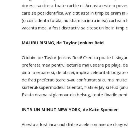
doresc sa citesc toate cartile ei. Aceasta este o pove
care se pot identifica. Am citit asta in timp ce eram i
(o coincidenta totala, nu stiam sa intru in ea) cartea a
vacanta mea, a fost distractiv sa citesc un loc in timp
MALIBU RISING, de Taylor Jenkins Reid
O iubim pe Taylor Jenkins Reid! Cred ca poate fi singur
preferata mea pentru lecturile mai usoare pe plaja, d
dintr-o eroare si, de obicei, implica celebritati bogate
de frati preferati (care s-au confruntat si cu mai mult
surferul/supermodelul talentat, fratii ei Jay si Hud (unul
Exista drama si glamour din belsug, toate fixarile pent
INTR-UN MINUT NEW YORK, de Kate Spencer
Acesta a fost inca unul dintre acele romane de drago