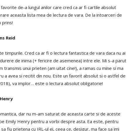
avorite de-a lungul anilor care cred ca ar fi cartile absolut
derare aceasta lista mea de lectura de vara. De la intoarceri de
 prins!
ns Reid
 timpurile. Cred ca ar fi o lectura fantastica de vara daca nu ai
ta durere de inima (+ fericire de asemenea) intre ele. Mi s-a parut
l-am transmis unui prieten (am uitat cine!), a ramas cu mine si ma
 avea si recitit din nou. Este un favorit absolut si o astfel de
2018), va implor… este o lectura absolut obligatorie!
 Henry
omantica, dar nu m-am saturat de aceasta carte si de aceste
pe Emily Henry pentru a vorbi despre asta. Ea este, pentru
 sa fiu prietena cu IRL-ul ei, ceea ce, desigur, ma face sa imi