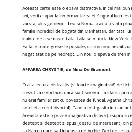
Aceasta carte este o epava distractiva, in cel mai bu
ani, verii ei apar la inmormantarea ei. Singurul lucru est
varsta, plus gemenii – Leo si Nora… traind o viata plin
familie incredibil de bogata din Manhattan, dar tatal lui L
inainte de a se naste Laila. Laila se muta la New York,
Ea face toate greselile posibile, urca in mod nechibzuit
negat atat de pe nedrept. Din nou, o epava de tren in 
AFFAREA CHRYSTIE, de Nina De Gramont
O alta lectura distractiv (si foarte imaginativa!) de fic
crezut ca o voi face, daca sunt sincera – a sfarsit prin
nu erai familiarizat cu povestea de fundal, Agatha Chr
sotul ei a cerut divortul). Cand a fost gasita intr-un ho
Aceasta este o privire imaginativa (fictiva!) asupra a c
destept si destept si spus (destul de interesant) din 
ca Nan nu pare sa-l iubeasca pe Archie. Deci de ce sa-i