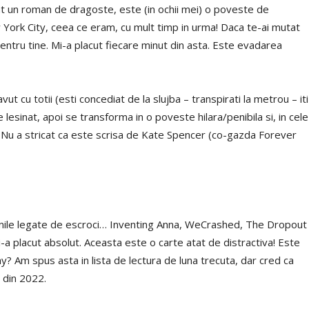
t un roman de dragoste, este (in ochii mei) o poveste de
 York City, ceea ce eram, cu mult timp in urma! Daca te-ai mutat
entru tine. Mi-a placut fiecare minut din asta. Este evadarea
t cu totii (esti concediat de la slujba – transpirati la metrou – iti
e lesinat, apoi se transforma in o poveste hilara/penibila si, in cele
 Nu a stricat ca este scrisa de Kate Spencer (co-gazda Forever
iunile legate de escroci… Inventing Anna, WeCrashed, The Dropout
-a placut absolut. Aceasta este o carte atat de distractiva! Este
? Am spus asta in lista de lectura de luna trecuta, dar cred ca
 din 2022.