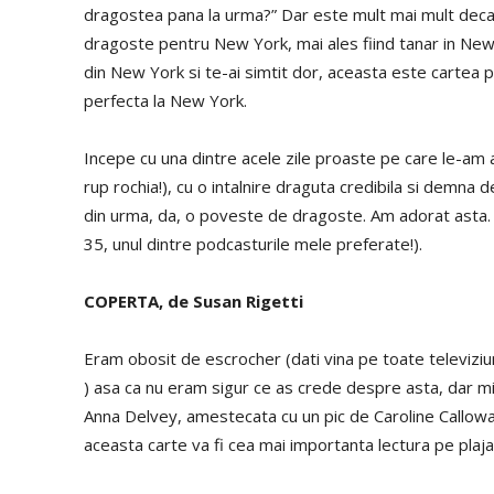
dragostea pana la urma?” Dar este mult mai mult deca
dragoste pentru New York, mai ales fiind tanar in New
din New York si te-ai simtit dor, aceasta este cartea p
perfecta la New York.
Incepe cu una dintre acele zile proaste pe care le-am avu
rup rochia!), cu o intalnire draguta credibila si demna d
din urma, da, o poveste de dragoste. Am adorat asta.
35, unul dintre podcasturile mele preferate!).
COPERTA, de Susan Rigetti
Eram obosit de escrocher (dati vina pe toate televiz
) asa ca nu eram sigur ce as crede despre asta, dar mi
Anna Delvey, amestecata cu un pic de Caroline Calloway
aceasta carte va fi cea mai importanta lectura pe plaja