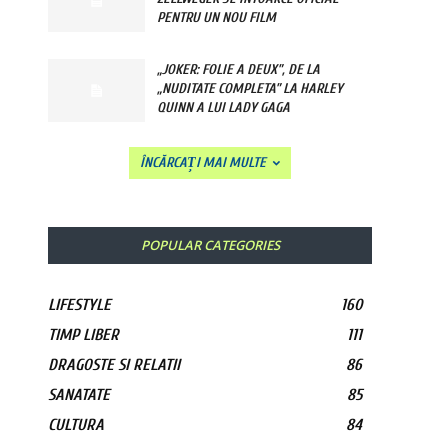
PENTRU UN NOU FILM
„JOKER: FOLIE A DEUX”, DE LA
„NUDITATE COMPLETA” LA HARLEY
QUINN A LUI LADY GAGA
ÎNCĂRCAȚI MAI MULTE
POPULAR CATEGORIES
LIFESTYLE
160
TIMP LIBER
111
DRAGOSTE SI RELATII
86
SANATATE
85
CULTURA
84