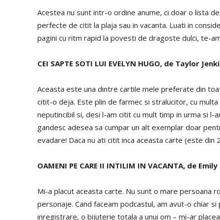
Acestea nu sunt intr-o ordine anume, ci doar o lista de f
perfecte de citit la plaja sau in vacanta. Luati in consi
pagini cu ritm rapid la povesti de dragoste dulci, te-am
CEI SAPTE SOTI LUI EVELYN HUGO, de Taylor Jenki
Aceasta este una dintre cartile mele preferate din toate
citit-o deja. Este plin de farmec si stralucitor, cu mul
neputincibil si, desi l-am citit cu mult timp in urma si 
gandesc adesea sa cumpar un alt exemplar doar pentru a
evadare! Daca nu ati citit inca aceasta carte (este din 
OAMENI PE CARE II INTILIM IN VACANTA, de Emily
Mi-a placut aceasta carte. Nu sunt o mare persoana r
personaje. Cand faceam podcastul, am avut-o chiar si 
inregistrare, o bijuterie totala a unui om – mi-ar placea