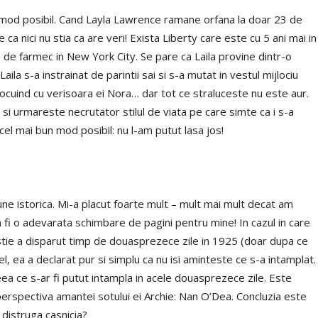
n mod posibil. Cand Layla Lawrence ramane orfana la doar 23 de
e ca nici nu stia ca are veri! Exista Liberty care este cu 5 ani mai in
a de farmec in New York City. Se pare ca Laila provine dintr-o
aila s-a instrainat de parintii sai si s-a mutat in vestul mijlociu
 locuind cu verisoara ei Nora… dar tot ce straluceste nu este aur.
 si urmareste necrutator stilul de viata pe care simte ca i s-a
cel mai bun mod posibil: nu l-am putut lasa jos!
tiune istorica. Mi-a placut foarte mult – mult mai mult decat am
 a fi o adevarata schimbare de pagini pentru mine! In cazul in care
istie a disparut timp de douasprezece zile in 1925 (doar dupa ce
tel, ea a declarat pur si simplu ca nu isi aminteste ce s-a intamplat.
eea ce s-ar fi putut intampla in acele douasprezece zile. Este
perspectiva amantei sotului ei Archie: Nan O’Dea. Concluzia este
 distruga casnicia?