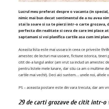
Lucrul meu preferat despre o vacanta (in special, 
nimic mai bun decat sentimentul de a nu avea nimi
stai la soare si sa te pierzi intr-o carte grozava
perfecta din realitate si ceva de care imi place a
saptamani si voi planifica cartile asa cum imi plan
Aceasta lista este mai usoara in ceea ce priveste thrille
amestec de lecturi mai usoare, fictiune istorica, tiner
citit de-a lungul anilor (am vrut sa includ un amestec d
pentru listele mele lunare, dar stiu ca am o multime de
cartile mai vechi!). Deci aici suntem…. unele noi, altele
PS – aceasta postare este din vara trecuta, dar am vru
29 de carti grozave de citit intr-o