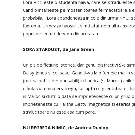
Lora Ricci este o studenta naiva, care se straduieste 
Cand o intalneste pe mostenitoarea fermecatoare a ene
probabila… Lora abandoneaza in cele din urma NYU, se 
fantoma. Urmeaza haosul… simti atat de multa anxietate
populare lecturi de vara din acest an.
SORA STARDUST, de Jane Green
Un pic de fictiune istorica, dar genul distractiv! S-a si
Daisy Jones si cei sase. Ganditi-va la o femeie mai in v
(mai salbatici, iresponsabili) in Londra (si Maroc!) anilo
dificila cu mama ei vitrega, se lupta cu greutatea ei, h
in Maroc si dintr-o data se imprieteneste cu un grup de 
imprieteneste cu Talitha Getty, magnetica si eterica (
stralucitoare nu este asa cum pare.
NU REGRETA NIMIC, de Andrea Dunlop