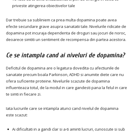
priveste atingerea obiectivelor tale
Dar trebuie sa subliniem ca prea multa dopamina poate avea
efecte secundare grave asupra sanatatii tale. Nivelurile ridicate de
dopamina pot incuraja dependenta de droguri sau jocuri de noroc,
deoarece simtiti un sentiment de recompensa din partea acestora.
Ce se intampla cand ai niveluri de dopamina?
Deficitul de dopamina are o legatura dovedita cu afectiunile de
sanatate precum boala Parkinson, ADHD si anumite diete care nu
ofera suficiente proteine. Nivelurile scazute de dopamina
influenteaza totul, de la modul in care gandesti pana la felul in care
te simti in fiecare zi.
Iata lucrurile care se intampla atunci cand nivelul de dopamina
este scazut:
Ai dificultati in a gandi clar si a-ti aminti lucruri, cunoscute si sub