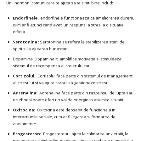
Unii hormoni comuni care te ajuta sa te simti bine includ:
Endorfinele
: endorfinele functioneaza ca ameliorarea durerii,
cum ar fi atunci cand aveti un raspuns la stres la o situatie
dificila.
Serotonina
: Serotonina se refera la stabilizarea starii de
spirit si la ajutarea bunastarii.
Dopamina: Dopamina iti amplifica motivatia si stimuleaza
sistemul de recompensa al creierului tau.
Cortizolul:
Cortizolul face parte din sistemul de management
al stresului si va ajuta corpul sa gestioneze stresul.
Adrenalina:
Adrenalina face parte din raspunsul de lupta sau
de zbor si poate oferi un val de energie in anumite situatii.
Oxitocina:
Oxitocina este deosebit de functionala in
interactiunile sociale, cum ar fi legarea si formarea de
atasamente.
Progesteron:
Progesteronul ajuta la calmarea anxietatii, la
prevenirea schimbarilor de dispozitie si la reglarea somnului la