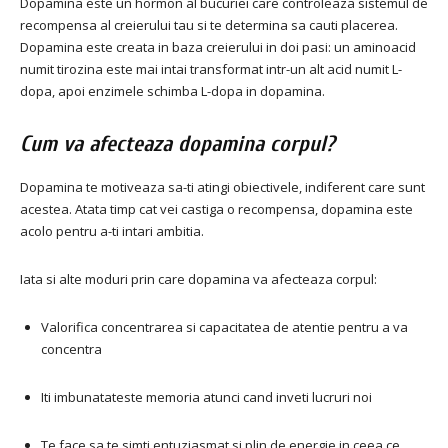
Dopamina este un hormon al bucuriei care controleaza sistemul de
recompensa al creierului tau si te determina sa cauti placerea.
Dopamina este creata in baza creierului in doi pasi: un aminoacid
numit tirozina este mai intai transformat intr-un alt acid numit L-
dopa, apoi enzimele schimba L-dopa in dopamina.
Cum va afecteaza dopamina corpul?
Dopamina te motiveaza sa-ti atingi obiectivele, indiferent care sunt
acestea. Atata timp cat vei castiga o recompensa, dopamina este
acolo pentru a-ti intari ambitia.
Iata si alte moduri prin care dopamina va afecteaza corpul:
Valorifica concentrarea si capacitatea de atentie pentru a va
concentra
Iti imbunatateste memoria atunci cand inveti lucruri noi
Te face sa te simti entuziasmat si plin de energie in ceea ce