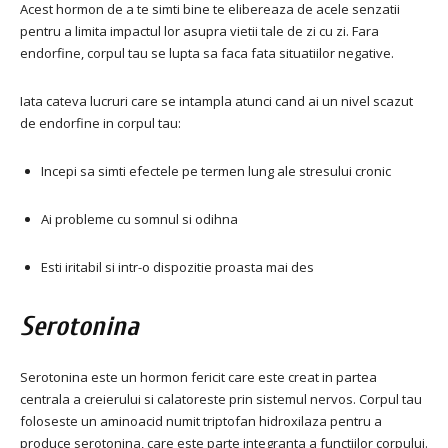
Acest hormon de a te simti bine te elibereaza de acele senzatii
pentru a limita impactul lor asupra vietii tale de zi cu zi. Fara
endorfine, corpul tau se lupta sa faca fata situatiilor negative.
Iata cateva lucruri care se intampla atunci cand ai un nivel scazut
de endorfine in corpul tau:
Incepi sa simti efectele pe termen lung ale stresului cronic
Ai probleme cu somnul si odihna
Esti iritabil si intr-o dispozitie proasta mai des
Serotonina
Serotonina este un hormon fericit care este creat in partea
centrala a creierului si calatoreste prin sistemul nervos. Corpul tau
foloseste un aminoacid numit triptofan hidroxilaza pentru a
produce serotonina, care este parte integranta a functiilor corpului.