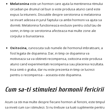
Melatonina
este un hormon care ajuta la mentinerea ritmului
circadian pe drumul cel bun si este produsa atunci cand este
expus la intuneric. Discutiile despre serotonina si melatonina
se invart adesea in jurul faptului ca ambii hormoni va ajuta sa
dormiti. Melatonina functioneaza exclusiv pentru ciclul tau de
somn, in timp ce serotonina afecteaza mai multe zone ale
corpului si bunastarea.
Oxitocina,
cunoscuta sub numele de hormonul imbratisarii, a
fost legata de dopamina. Dar, in timp ce dopamina va
motiveaza sa va obtineti recompensa, oxitocina este produsa
atunci cand experimentati recompensa sau placerea rezultata.
Inca simti o graba, dar nu este prezenta in timp ce lucrezi
pentru o recompensa – aceasta este dopamina.
Cum sa-ti stimulezi hormonii fericirii
Acum ca stii mai multe despre fiecare hormon al fericirii, este timpul
sa inveti cum sa-i stimulezi. Si nu trebuie sa luati suplimente pentru