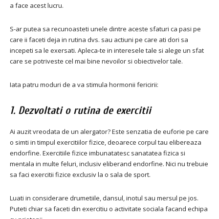
a face acest lucru.
S-ar putea sa recunoasteti unele dintre aceste sfaturi ca pasi pe
care ii faceti deja in rutina dvs. sau actiuni pe care ati dori sa
incepeti sa le exersati. Apleca-te in interesele tale si alege un sfat
care se potriveste cel mai bine nevoilor si obiectivelor tale.
Iata patru moduri de a va stimula hormonii fericirii:
1. Dezvoltati o rutina de exercitii
Ai auzit vreodata de un alergator? Este senzatia de euforie pe care
o simti in timpul exercitiilor fizice, deoarece corpul tau elibereaza
endorfine. Exercitiile fizice imbunatatesc sanatatea fizica si
mentala in multe feluri, inclusiv eliberand endorfine. Nici nu trebuie
sa faci exercitii fizice exclusiv la o sala de sport.
Luati in considerare drumetiile, dansul, inotul sau mersul pe jos.
Puteti chiar sa faceti din exercitiu o activitate sociala facand echipa