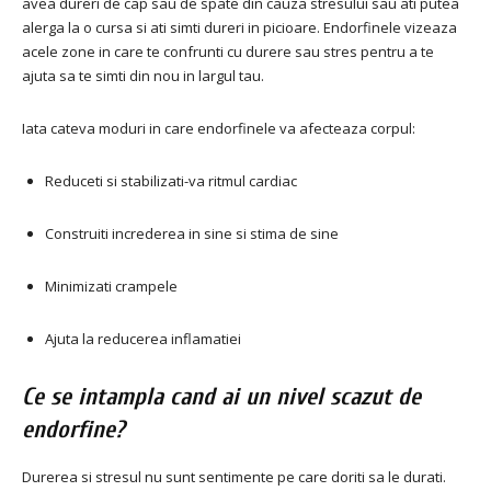
avea dureri de cap sau de spate din cauza stresului sau ati putea
alerga la o cursa si ati simti dureri in picioare. Endorfinele vizeaza
acele zone in care te confrunti cu durere sau stres pentru a te
ajuta sa te simti din nou in largul tau.
Iata cateva moduri in care endorfinele va afecteaza corpul:
Reduceti si stabilizati-va ritmul cardiac
Construiti increderea in sine si stima de sine
Minimizati crampele
Ajuta la reducerea inflamatiei
Ce se intampla cand ai un nivel scazut de
endorfine?
Durerea si stresul nu sunt sentimente pe care doriti sa le durati.