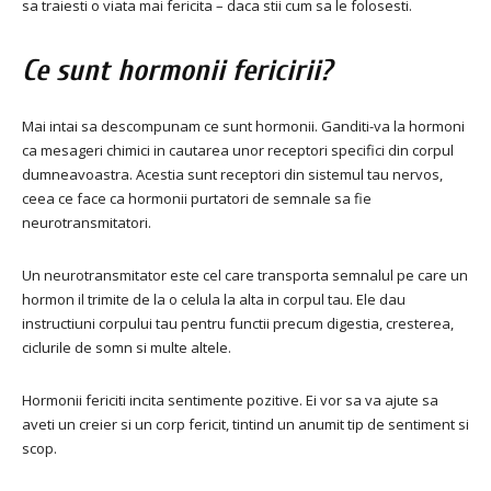
sa traiesti o viata mai fericita – daca stii cum sa le folosesti.
Ce sunt hormonii fericirii?
Mai intai sa descompunam ce sunt hormonii. Ganditi-va la hormoni
ca mesageri chimici in cautarea unor receptori specifici din corpul
dumneavoastra. Acestia sunt receptori din sistemul tau nervos,
ceea ce face ca hormonii purtatori de semnale sa fie
neurotransmitatori.
Un neurotransmitator este cel care transporta semnalul pe care un
hormon il trimite de la o celula la alta in corpul tau. Ele dau
instructiuni corpului tau pentru functii precum digestia, cresterea,
ciclurile de somn si multe altele.
Hormonii fericiti incita sentimente pozitive. Ei vor sa va ajute sa
aveti un creier si un corp fericit, tintind un anumit tip de sentiment si
scop.