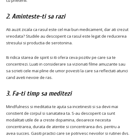
cu prietenii.
2. Aminteste-ti sa razi
Ati auzit zicala ca rasul este cel mai bun medicament, dar ati crezut
vreodata? Studiile au descoperit ca rasul este legat de reducerea
stresului si productia de serotonina.
Iti ridica starea de spirit si iti ofera ceva pozitiv pe care sa te
concentrezi. Luati in considerare sa vizionati filme amuzante sau
sa scrieti cele mai pline de umor povesti la care sa reflectati atunci
cand aveti nevoie de ras.
3. Fa-ti timp sa meditezi
Mindfulness si meditatia te ajuta sa incetinesti si sa devii mai
constient de corpul si sanatatea ta. S-au descoperit ca sunt
modalitati utile de a creste dopamina, deoarece necesita
concentrarea, durata de atentie si concentrarea dvs. pentru a
avea succes. Gasiti practici care se potrivesc nevoilor si rutinei dvs.