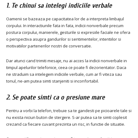
1. Te chinui sa intelegi indiciile verbale
Oamenii se bazeaza pe capacitatea lor de a interpreta limbajul
corpului. In interactiunile fata in fata, indicii nonverbale precum
postura corpului, manierele, gesturile si expresiile faciale ne ofera
o perspectiva asupra gandurilor si sentimentelor, intentiilor si
motivatiilor partenerilor nostri de conversatie.
Dar atunci cand trimiti mesaje, nu ai acces la indicii nonverbale in
timpul apelurilor telefonice, ceea ce poate fi dezorientator. Daca
ne straduim sa intelegem indiciile verbale, cum ar fi viteza sau
tonul, ne-am putea simti stanjeniti si inconfortabil.
2. Se poate simti ca o presiune mare
Pentru a vorbi la telefon, trebuie sa te gandesti pe picioarele tale si
nu exista niciun buton de stergere. S-ar putea sa te simti coplesit
crezand ca fiecare cuvant prezinta un risc, in functie de situatie.