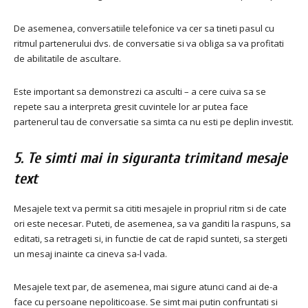
De asemenea, conversatiile telefonice va cer sa tineti pasul cu
ritmul partenerului dvs. de conversatie si va obliga sa va profitati
de abilitatile de ascultare.
Este important sa demonstrezi ca asculti – a cere cuiva sa se
repete sau a interpreta gresit cuvintele lor ar putea face
partenerul tau de conversatie sa simta ca nu esti pe deplin investit.
5. Te simti mai in siguranta trimitand mesaje
text
Mesajele text va permit sa cititi mesajele in propriul ritm si de cate
ori este necesar. Puteti, de asemenea, sa va ganditi la raspuns, sa
editati, sa retrageti si, in functie de cat de rapid sunteti, sa stergeti
un mesaj inainte ca cineva sa-l vada.
Mesajele text par, de asemenea, mai sigure atunci cand ai de-a
face cu persoane nepoliticoase. Se simt mai putin confruntati si