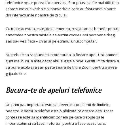
telefonice ne-ar putea face nervosi. S-ar putea sa fie mai dificil sa
captezi indiciile verbale si nonverbale care au fost candva parte
din interactiunile noastre de zi cu zi.
Cu toate acestea, este, de asemenea, revigorant si benefic pentru
sanatatea noastra mintala sa auzim vocea unei persoane dragi
sau sa-i vezi fata – chiar si pe ecranul unui computer.
Nu trebuie sa raspundeti intotdeauna la fiecare apel. Unii oameni
sunt mai buni la asta decat altii, si asta e bine. Gasiti limita dintre a
va pune acolo si a sari peste seara de trivia Zoom pentru a avea
grija de tine.
Bucura-te de apeluri telefonice
Un prim pas important este sa devenim constienti de limitele
noastre. A vorbi la telefon este o abilitate ca oricare alta. Tot ce
conteaza este sa identificam zonele pe care trebuie sa le
imbunatatim si sa facem eforturi pentru a face acest lucru.