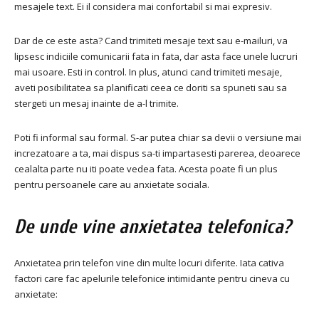
mesajele text. Ei il considera mai confortabil si mai expresiv.
Dar de ce este asta? Cand trimiteti mesaje text sau e-mailuri, va
lipsesc indiciile comunicarii fata in fata, dar asta face unele lucruri
mai usoare. Esti in control. In plus, atunci cand trimiteti mesaje,
aveti posibilitatea sa planificati ceea ce doriti sa spuneti sau sa
stergeti un mesaj inainte de a-l trimite.
Poti fi informal sau formal. S-ar putea chiar sa devii o versiune mai
increzatoare a ta, mai dispus sa-ti impartasesti parerea, deoarece
cealalta parte nu iti poate vedea fata. Acesta poate fi un plus
pentru persoanele care au anxietate sociala.
De unde vine anxietatea telefonica?
Anxietatea prin telefon vine din multe locuri diferite. Iata cativa
factori care fac apelurile telefonice intimidante pentru cineva cu
anxietate: