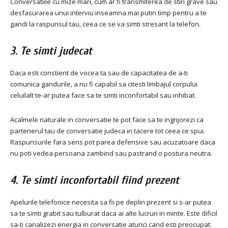
Conversatiile cu mize mari, cum ar fi transmiterea de stiri grave sau
desfasurarea unui interviu inseamna mai putin timp pentru a te
gandi la raspunsul tau, ceea ce se va simti stresant la telefon.
3. Te simti judecat
Daca esti constient de vocea ta sau de capacitatea de a-ti
comunica gandurile, a nu fi capabil sa citesti limbajul corpului
celuilalt te-ar putea face sa te simti inconfortabil sau inhibat.
Acalmele naturale in conversatie te pot face sa te ingrijorezi ca
partenerul tau de conversatie judeca in tacere tot ceea ce spui.
Raspunsurile fara sens pot parea defensive sau acuzatoare daca
nu poti vedea persoana zambind sau pastrand o postura neutra.
4. Te simti inconfortabil fiind prezent
Apelurile telefonice necesita sa fii pe deplin prezent si s-ar putea
sa te simti grabit sau tulburat daca ai alte lucruri in minte. Este dificil
sa-ti canalizezi energia in conversatie atunci cand esti preocupat.