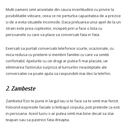
Multi oameni simt anxietate din cauza incertitudinii cu privire la
posibilitatile viitoare, ceea ce ne perturba capacitatea de a prezice
si de a evita situatiile incomode. Daca preluarea unui apel de la un
strain este prea coplesitor, incepeti prin a face o lista cu
persoanele cu care va place sa conversati fata in fata.
Exersati sa purtati conversatii telefonice scurte, ocazionale, cu
miza redusa cu prietenii si membrii familiei cu care va simtiti
confortabil. Apelurile cu cei dragi ar putea fi mai placute, iar
eliminarea factorului surpriza al turnurilor neasteptate ale
conversatiei va poate ajuta sa raspundeti mai des la telefon.
2. Zambeste
Zambetul fizic te pune in largul tau si te face sa te simti mai fericit.
Folosind expresiile faciale si limbajul corpului, poti pretinde ca esti
in persoana. Acest lucru s-ar putea simti mai bine decat sa stai
teapan sau sa pastrezi fata dreapta.