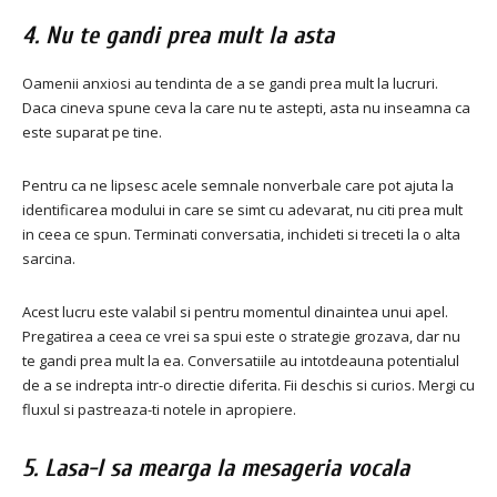
4. Nu te gandi prea mult la asta
Oamenii anxiosi au tendinta de a se gandi prea mult la lucruri.
Daca cineva spune ceva la care nu te astepti, asta nu inseamna ca
este suparat pe tine.
Pentru ca ne lipsesc acele semnale nonverbale care pot ajuta la
identificarea modului in care se simt cu adevarat, nu citi prea mult
in ceea ce spun. Terminati conversatia, inchideti si treceti la o alta
sarcina.
Acest lucru este valabil si pentru momentul dinaintea unui apel.
Pregatirea a ceea ce vrei sa spui este o strategie grozava, dar nu
te gandi prea mult la ea. Conversatiile au intotdeauna potentialul
de a se indrepta intr-o directie diferita. Fii deschis si curios. Mergi cu
fluxul si pastreaza-ti notele in apropiere.
5. Lasa-l sa mearga la mesageria vocala