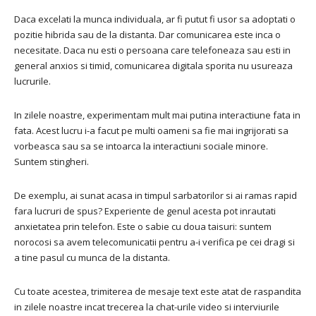
Daca excelati la munca individuala, ar fi putut fi usor sa adoptati o
pozitie hibrida sau de la distanta. Dar comunicarea este inca o
necesitate. Daca nu esti o persoana care telefoneaza sau esti in
general anxios si timid, comunicarea digitala sporita nu usureaza
lucrurile.
In zilele noastre, experimentam mult mai putina interactiune fata in
fata. Acest lucru i-a facut pe multi oameni sa fie mai ingrijorati sa
vorbeasca sau sa se intoarca la interactiuni sociale minore.
Suntem stingheri.
De exemplu, ai sunat acasa in timpul sarbatorilor si ai ramas rapid
fara lucruri de spus? Experiente de genul acesta pot inrautati
anxietatea prin telefon. Este o sabie cu doua taisuri: suntem
norocosi sa avem telecomunicatii pentru a-i verifica pe cei dragi si
a tine pasul cu munca de la distanta.
Cu toate acestea, trimiterea de mesaje text este atat de raspandita
in zilele noastre incat trecerea la chat-urile video si interviurile