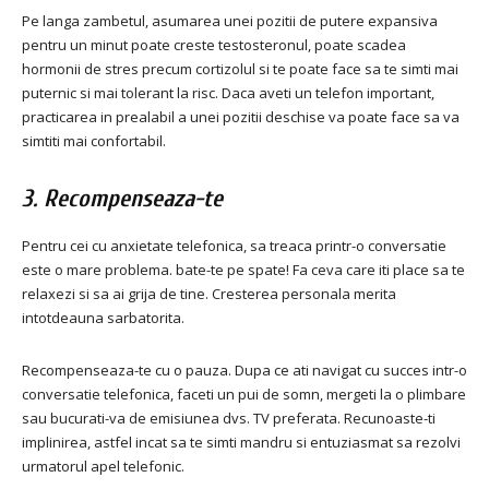
Pe langa zambetul, asumarea unei pozitii de putere expansiva
pentru un minut poate creste testosteronul, poate scadea
hormonii de stres precum cortizolul si te poate face sa te simti mai
puternic si mai tolerant la risc. Daca aveti un telefon important,
practicarea in prealabil a unei pozitii deschise va poate face sa va
simtiti mai confortabil.
3. Recompenseaza-te
Pentru cei cu anxietate telefonica, sa treaca printr-o conversatie
este o mare problema. bate-te pe spate! Fa ceva care iti place sa te
relaxezi si sa ai grija de tine. Cresterea personala merita
intotdeauna sarbatorita.
Recompenseaza-te cu o pauza. Dupa ce ati navigat cu succes intr-o
conversatie telefonica, faceti un pui de somn, mergeti la o plimbare
sau bucurati-va de emisiunea dvs. TV preferata. Recunoaste-ti
implinirea, astfel incat sa te simti mandru si entuziasmat sa rezolvi
urmatorul apel telefonic.