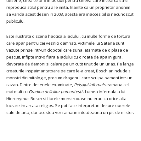
desene, ceea ce ar fi imposibil pentru cineva care incearca sa-si
reproduca stilul pentru a le imita. Inainte ca un proprietar anonim
sa vanda acest desen in 2003, acesta era inaccesibil si necunoscut
publicului.
Este ilustrata o scena haotica a iadului, cu multe forme de tortura
care apar pentru cei vesnici damnati. Victimele lui Satana sunt
vazute prinse intr-un clopotel care suna, atarnate de o plasa de
pescuit, infipte intr-o fiara a iadului cu o roata de apa in gura,
devorate de demoni si calare pe un cutit tinut de un urias. Pe langa
creaturile inspaimantatoare pe care le-a creat, Bosch ar include si
monstri din mitologie, precum dragonul care scuipa oameni intr-un
cazan. Dintre desenele examinate,
Peisajul infernal
seamana cel
mai mult cu
Gradina deliciilor pamantesti
. Lumea infernala a lui
Hieronymus Bosch si fiarele monstruoase nu erau ca orice alta
lucrare incarcata religios. Se pot face interpretari despre operele
sale de arta, dar acestea vor ramane intotdeauna un pic de mister.