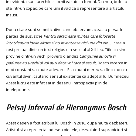
in evidenta sunt urechile si ochii vazute in fundal. Din nou, bufnita
sta intr-un copac, pe care unii il vad ca o reprezentare a artistului
insusi.
Doua citate sunt semnificative cand observam aceasta piesa. In
partea de sus, scrie
Pentru saraci este mintea care foloseste
intotdeauna ideile altora si nu inventeaza nici una din ele…
, care a
fost preluat dintr-un text religios din secolul al XIII-lea. Titlul in sine
provine dintr-un vechi proverb olandez
Campurile au ochi si
padurea au urechi si voi auzi daca voi tace si ascult.
Bosch incerca in
mod constant sa caute adevarul. El a cautat mereu sa fie in ton cu
cuvantul divin, cautand sensul existentei ca adept al lui Dumnezeu.
Acest lucru este infatisat in desenul introspectiv plin de
intelepciune.
Peisaj infernal
de Hieronymus Bosch
Acest desen a fost atribuit lui Bosch in 2016, dupa multe dezbateri.
Artistul si-a reproiectat adesea piesele, dezvaluind suprapicturi si