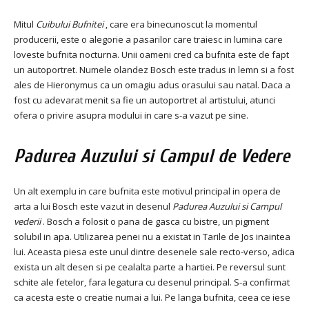
Mitul
Cuibului Bufnitei
, care era binecunoscut la momentul
producerii, este o alegorie a pasarilor care traiesc in lumina care
loveste bufnita nocturna. Unii oameni cred ca bufnita este de fapt
un autoportret. Numele olandez Bosch este tradus in lemn si a fost
ales de Hieronymus ca un omagiu adus orasului sau natal. Daca a
fost cu adevarat menit sa fie un autoportret al artistului, atunci
ofera o privire asupra modului in care s-a vazut pe sine.
Padurea Auzului si Campul de Vedere
Un alt exemplu in care bufnita este motivul principal in opera de
arta a lui Bosch este vazut in desenul
Padurea Auzului si Campul
vederii
. Bosch a folosit o pana de gasca cu bistre, un pigment
solubil in apa. Utilizarea penei nu a existat in Tarile de Jos inaintea
lui. Aceasta piesa este unul dintre desenele sale recto-verso, adica
exista un alt desen si pe cealalta parte a hartiei. Pe reversul sunt
schite ale fetelor, fara legatura cu desenul principal. S-a confirmat
ca acesta este o creatie numai a lui. Pe langa bufnita, ceea ce iese