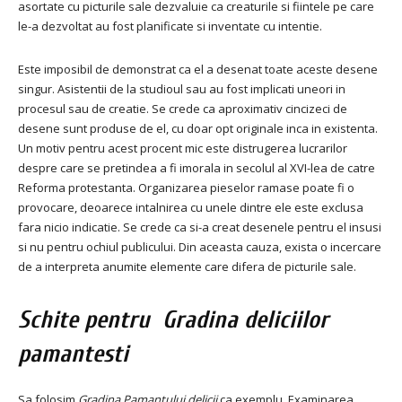
asortate cu picturile sale dezvaluie ca creaturile si fiintele pe care
le-a dezvoltat au fost planificate si inventate cu intentie.
Este imposibil de demonstrat ca el a desenat toate aceste desene
singur. Asistentii de la studioul sau au fost implicati uneori in
procesul sau de creatie. Se crede ca aproximativ cincizeci de
desene sunt produse de el, cu doar opt originale inca in existenta.
Un motiv pentru acest procent mic este distrugerea lucrarilor
despre care se pretindea a fi imorala in secolul al XVI-lea de catre
Reforma protestanta. Organizarea pieselor ramase poate fi o
provocare, deoarece intalnirea cu unele dintre ele este exclusa
fara nicio indicatie. Se crede ca si-a creat desenele pentru el insusi
si nu pentru ochiul publicului. Din aceasta cauza, exista o incercare
de a interpreta anumite elemente care difera de picturile sale.
Schite pentru
Gradina deliciilor
pamantesti
Sa folosim
Gradina Pamantului delicii
ca exemplu. Examinarea