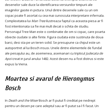
desenelor sale duce la identificarea versiunilor timpurii ale
imaginilor gasite in pictura. Unul dintre desenele sale cu un om
copac poate fi asortat cu cea mai cunoscuta interpretare infernala.
Complexitatea lui
Man Tree
ilustreaza faptul ca aceasta piesa ar fi
fost intentionata sa fie mai mult decat o schita de studiu.
Personajul Tree Man este o combinatie de om si copac, care poarta
obiecte ciudate si alte fiinte. Figura ciudata este sustinuta de doua
barci, desi sta pe un teren solid. Se presupune ca chipul este un
autoportret al lui Bosch insusi. Unele dintre elementele de fundal
ale peisajului au, de asemenea, asemanari cu tripticul
Judecata de
Apoi
creat in jurul anului 1482. Acest desen nu a fost distrus si este
expus la Viena.
Moartea si avarul
de Hieronymus
Bosch
In
Death and the Miser
Bosch ar fi putut fi creditat pe nedrept
pentru un desen pe care adeptul sau ar fi putut sa-l fi facut. Un