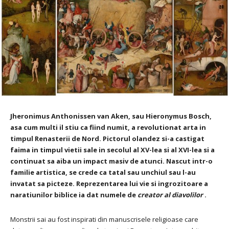
Jheronimus Anthonissen van Aken, sau Hieronymus Bosch,
asa cum multi il stiu ca fiind numit, a revolutionat arta in
timpul Renasterii de Nord. Pictorul olandez si-a castigat
faima in timpul vietii sale in secolul al XV-lea si al XVI-lea si a
continuat sa aiba un impact masiv de atunci. Nascut intr-o
familie artistica, se crede ca tatal sau unchiul sau l-au
invatat sa picteze. Reprezentarea lui vie si ingrozitoare a
naratiunilor biblice ia dat numele de
creator al diavolilor
.
Monstrii sai au fost inspirati din manuscrisele religioase care