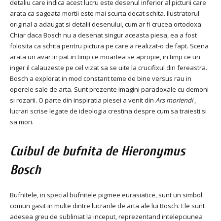
detaliu care indica acest lucru este desenul inferior al picturii care
arata ca sageata mortii este mai scurta decat schita. Ilustratorul
original a adaugat si detalii desenului, cum ar fi crucea ortodoxa.
Chiar daca Bosch nu a desenat singur aceasta piesa, ea a fost
folosita ca schita pentru pictura pe care a realizat-o de fapt. Scena
arata un avar in pat in timp ce moartea se apropie, in timp ce un
inger il calauzeste pe cel vizat sa se uite la crucifixul din fereastra.
Bosch a explorat in mod constant teme de bine versus rau in
operele sale de arta. Sunt prezente imagini paradoxale cu demoni
si rozarii. O parte din inspiratia piesei a venit din
Ars moriendi
,
lucrari scrise legate de ideologia crestina despre cum sa traiesti si
sa mori.
Cuibul de bufnita
de Hieronymus
Bosch
Bufnitele, in special bufnitele pigmee eurasiatice, sunt un simbol
comun gasit in multe dintre lucrarile de arta ale lui Bosch. Ele sunt
adesea greu de subliniat la inceput, reprezentand intelepciunea