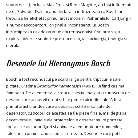
suprarealisti, inclusiv Max Ernst si Rene Magritte, au fost influentati
de el, Salvador Dali facand declaratia indrazneata ca Bosch ar
trebui sa fie etichetat primul artist modern. Psihanalistul Carl Jung l-
a numit descoperitorul original al inconstientului. Bosch
intruchipeaza cu adevarat un om renascentist. Prin arta sa, a
explorat diverse subiecte precum ecologia, sociologia, teologia si
morala.
Desenele lui Hieronymus Bosch
Bosch a fost recunoscut pe scara larga pentru tripticurile sale
pictate, Gradina
Drumurilor
Pamantesti
(1490-1510) fiind cea mai
faimoasa. De asemenea, a creat o colectie mai putin cunoscuta de
desene care au servit drept schite pentru picturile sale. A fost
primul artist olandez care a desenat schite in calitate de
desenator, cu scopul ca acestea sa fie piese finale, mai degraba
decat versiuni initiale ale proiectelor. A desenat multe portrete
fantastice ale unor figuri si animale asemanatoare oamenilor,
folosind in primul rand stiloul si cerneala. Desenele care pot fi