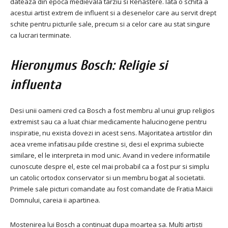
dateaza din epoca medievala tarziu si Renastere. Iata o schita a
acestui artist extrem de influent si a desenelor care au servit drept
schite pentru picturile sale, precum si a celor care au stat singure
ca lucrari terminate.
Hieronymus Bosch: Religie si
influenta
Desi unii oameni cred ca Bosch a fost membru al unui grup religios
extremist sau ca a luat chiar medicamente halucinogene pentru
inspiratie, nu exista dovezi in acest sens. Majoritatea artistilor din
acea vreme infatisau pilde crestine si, desi el exprima subiecte
similare, el le interpreta in mod unic. Avand in vedere informatiile
cunoscute despre el, este cel mai probabil ca a fost pur si simplu
un catolic ortodox conservator si un membru bogat al societatii.
Primele sale picturi comandate au fost comandate de Fratia Maicii
Domnului, careia ii apartinea.
Mostenirea lui Bosch a continuat dupa moartea sa. Multi artisti