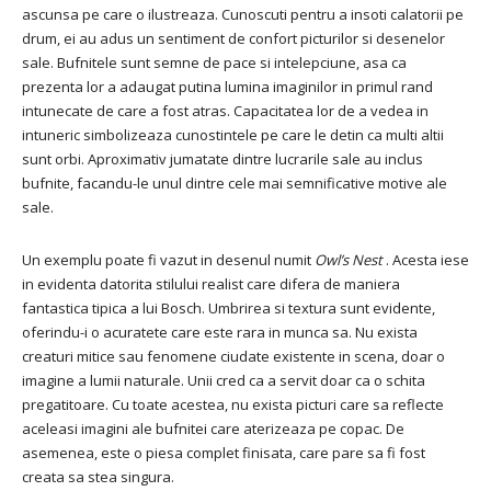
ascunsa pe care o ilustreaza. Cunoscuti pentru a insoti calatorii pe
drum, ei au adus un sentiment de confort picturilor si desenelor
sale. Bufnitele sunt semne de pace si intelepciune, asa ca
prezenta lor a adaugat putina lumina imaginilor in primul rand
intunecate de care a fost atras. Capacitatea lor de a vedea in
intuneric simbolizeaza cunostintele pe care le detin ca multi altii
sunt orbi. Aproximativ jumatate dintre lucrarile sale au inclus
bufnite, facandu-le unul dintre cele mai semnificative motive ale
sale.
Un exemplu poate fi vazut in desenul numit
Owl’s Nest
. Acesta iese
in evidenta datorita stilului realist care difera de maniera
fantastica tipica a lui Bosch. Umbrirea si textura sunt evidente,
oferindu-i o acuratete care este rara in munca sa. Nu exista
creaturi mitice sau fenomene ciudate existente in scena, doar o
imagine a lumii naturale. Unii cred ca a servit doar ca o schita
pregatitoare. Cu toate acestea, nu exista picturi care sa reflecte
aceleasi imagini ale bufnitei care aterizeaza pe copac. De
asemenea, este o piesa complet finisata, care pare sa fi fost
creata sa stea singura.