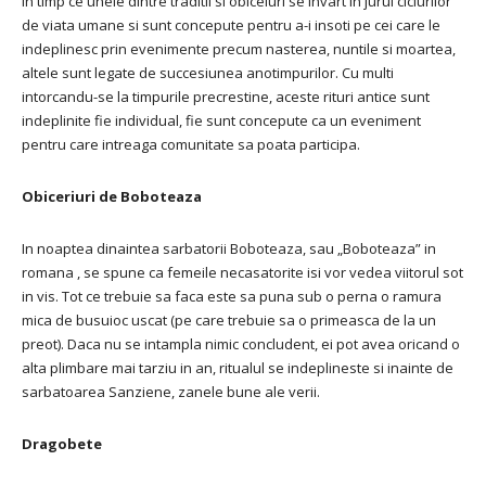
In timp ce unele dintre traditii si obiceiuri se invart in jurul ciclurilor
de viata umane si sunt concepute pentru a-i insoti pe cei care le
indeplinesc prin evenimente precum nasterea, nuntile si moartea,
altele sunt legate de succesiunea anotimpurilor. Cu multi
intorcandu-se la timpurile precrestine, aceste rituri antice sunt
indeplinite fie individual, fie sunt concepute ca un eveniment
pentru care intreaga comunitate sa poata participa.
Obiceriuri de Boboteaza
In noaptea dinaintea sarbatorii Boboteaza, sau „Boboteaza” in
romana , se spune ca femeile necasatorite isi vor vedea viitorul sot
in vis. Tot ce trebuie sa faca este sa puna sub o perna o ramura
mica de busuioc uscat (pe care trebuie sa o primeasca de la un
preot). Daca nu se intampla nimic concludent, ei pot avea oricand o
alta plimbare mai tarziu in an, ritualul se indeplineste si inainte de
sarbatoarea Sanziene, zanele bune ale verii.
Dragobete