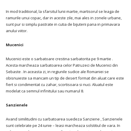
In mod traditional, la sfarsitul lunii martie, martisorul se leaga de
ramurile unui copac, dar in aceste zile, mai ales in zonele urbane,
sunt pur si simplu pastrate in cutia de bijuterii pana in primavara
anului viitor.
Mucenici
Mucenici este o sarbatoare crestina sarbatorita pe 9 martie .
Acesta marcheaza sarbatoarea celor Patruzeci de Mucenici din
Sebaste . In aceasta zi, in regiunile sudice ale Romaniei se
obisnuieste sa mancam un tip de desert format din aluat care este
fiert si condimentat cu zahar, scortisoara si nuci. Aluatul este
modelat ca semnul infinitului sau numarul 8.
Sanzienele
Avand similitudini cu sarbatoarea suedeza Sanziene , Sanzienele
sunt celebrate pe 24 iunie – leasi marcheaza solstitiul de vara. In