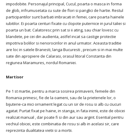
impodobite. Personajul principal, Cucul, poarta o masca in forma
de glob, infrumusetata cu sute de flori si panglici de hartie. Restul
participantilor sunt barbati imbracati in femei, care poarta hainele
iubitilor. Ei poarta centuri fixate cu clopote puternice in jurul taliei si
poarta un bat. Calatoresc prin sat si ii ating, sau chiar lovesc cu
blandete, pe cei din audienta, astfel incat sa castige protectie
impotriva bolilor si nenorocirilor in anul urmator. Aceasta traditie
are loc in satele Branesti, langa Bucuresti , precum si in mai multe
sate din apropiere de Calarasi, orasul litoral Constanta din
regiunea Maramures, nordul Romaniei.
Martisor
Pe 1 st martie, pentru a marca sosirea primaverii, femeile din
Romania primesc, fie de la oameni, sau de la prietenele lor, o
bijuterie-ca mici ornament legat cu un sir de rosu si alb cu ciucuri
agatat. Purtat fixat pe haine, in stanga, in fata inimii, este de obicei
realizat manual , dar poate fi si din aur sau argint. Esential pentru
vechiul obicei, este combinatia de rosu si alb in acelasi sir, care
reprezinta dualitatea vietii si a mortii.