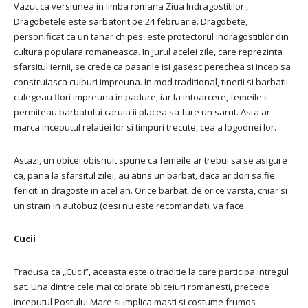
Vazut ca versiunea in limba romana Ziua Indragostitilor ,
Dragobetele este sarbatorit pe 24 februarie. Dragobete,
personificat ca un tanar chipes, este protectorul indragostitilor din
cultura populara romaneasca. In jurul acelei zile, care reprezinta
sfarsitul iernii, se crede ca pasarile isi gasesc perechea si incep sa
construiasca cuiburi impreuna. In mod traditional, tinerii si barbatii
culegeau flori impreuna in padure, iar la intoarcere, femeile ii
permiteau barbatului caruia ii placea sa fure un sarut. Asta ar
marca inceputul relatiei lor si timpuri trecute, cea a logodnei lor.
Astazi, un obicei obisnuit spune ca femeile ar trebui sa se asigure
ca, pana la sfarsitul zilei, au atins un barbat, daca ar dori sa fie
fericiti in dragoste in acel an. Orice barbat, de orice varsta, chiar si
un strain in autobuz (desi nu este recomandat), va face.
Cucii
Tradusa ca „Cucii”, aceasta este o traditie la care participa intregul
sat. Una dintre cele mai colorate obiceiuri romanesti, precede
inceputul Postului Mare si implica masti si costume frumos