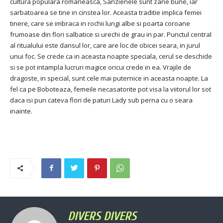
cultura populara romaneasca, Sanzienele sunt zane bune, iar
sarbatoarea se tine in cinstea lor. Aceasta traditie implica femei
tinere, care se imbraca in rochii lungi albe si poarta coroane
frumoase din flori salbatice si urechi de grau in par. Punctul central
al ritualului este dansul lor, care are loc de obicei seara, in jurul
unui foc. Se crede ca in aceasta noapte speciala, cerul se deschide
si se pot intampla lucruri magice oricui crede in ea. Vrajile de
dragoste, in special, sunt cele mai puternice in aceasta noapte. La
fel ca pe Boboteaza, femeile necasatorite pot visa la viitorul lor sot
daca isi pun cateva flori de paturi Lady sub perna cu o seara
inainte.
DIVERS DIVERS