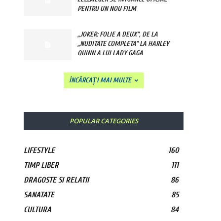
PENTRU UN NOU FILM
„JOKER: FOLIE A DEUX”, DE LA
„NUDITATE COMPLETA” LA HARLEY
QUINN A LUI LADY GAGA
ÎNCĂRCAȚI MAI MULTE
POPULAR CATEGORIES
LIFESTYLE
160
TIMP LIBER
111
DRAGOSTE SI RELATII
86
SANATATE
85
CULTURA
84