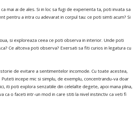
ca mai ai de ales. Si in loc sa fugi de experienta ta, poti invata sa
nt pentru a intra cu adevarat in corpul tau: ce poti simti acum? Si
oua, si exploreaza ceea ce poti observa in interior. Unde poti
ca? Ce altceva poti observa? Exersati sa fiti curios in legatura cu
o istorie de evitare a sentimentelor incomode. Cu toate acestea,
t. Puteti incepe mic si simplu, de exemplu, concentrandu-va doar
i, iti poti explora senzatiile din celelalte degete, apoi mana plina,
ca o faceti intr-un mod in care stiti la nivel instinctiv ca veti fi