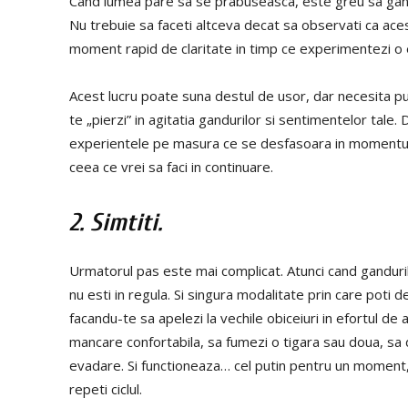
Cand lumea pare sa se prabuseasca, este greu sa gande
Nu trebuie sa faceti altceva decat sa observati ca acest 
moment rapid de claritate in timp ce experimentezi o 
Acest lucru poate suna destul de usor, dar necesita p
te „pierzi” in agitatia gandurilor si sentimentelor tale.
experientele pe masura ce se desfasoara in momentul pr
ceea ce vrei sa faci in continuare.
2. Simtiti.
Urmatorul pas este mai complicat. Atunci cand ganduril
nu esti in regula. Si singura modalitate prin care poti
facandu-te sa apelezi la vechile obiceiuri in efortul de 
mancare confortabila, sa fumezi o tigara sau doua, sa dis
evadare. Si functioneaza… cel putin pentru un moment, 
repeti ciclul.