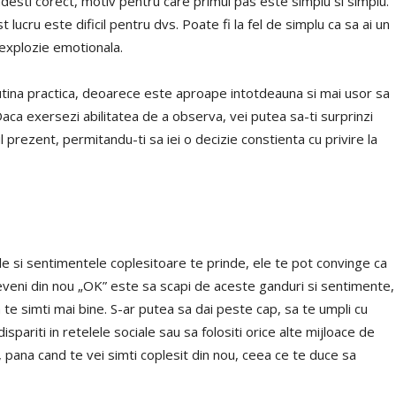
sti corect, motiv pentru care primul pas este simplu si simplu.
lucru este dificil pentru dvs. Poate fi la fel de simplu ca sa ai un
explozie emotionala.
utina practica, deoarece este aproape intotdeauna si mai usor sa
 Daca exersezi abilitatea de a observa, vei putea sa-ti surprinzi
ezent, permitandu-ti sa iei o decizie constienta cu privire la
e si sentimentele coplesitoare te prinde, ele te pot convinge ca
 deveni din nou „OK” este sa scapi de aceste ganduri si sentimente,
a te simti mai bine. S-ar putea sa dai peste cap, sa te umpli cu
pariti in retelele sociale sau sa folositi orice alte mijloace de
pana cand te vei simti coplesit din nou, ceea ce te duce sa