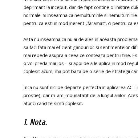
deprimant la inceput, dar de fapt contine o linistire 
normale. Si inseamna ca nemultumirile si nemultumirile
pentru ca esti in mod inerent „faramat”, ci pentru ca es
Asta nu inseamna ca nu ai de ales in aceasta problema s
sa faci fata mai eficient gandurilor si sentimentelor dific
mai repede asupra a ceea ce conteaza pentru tine. Est
o voi preda mai jos – si apoi de a le aplica in mod regu
coplesit acum, ma pot baza pe o serie de strategii ca
Inca nu sunt nici pe departe perfecta in aplicarea ACT i
prostie), dar m-am imbunatatit de-a lungul anilor. Aces
atunci cand te simti coplesit.
1. Nota.