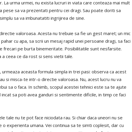
. La urma urmei, nu exista lucruri in viata care conteaza mai mult
va pese sa va prezentati pentru cei dragi. Sau poate doriti sa
simplu sa va imbunatatiti ingrijirea de sine.
 directie valoroasa. Acesta nu trebuie sa fie un gest maret; un mic
un pahar cu apa, sa scrii un mesaj rapid unei persoane dragi, sa faci
te frecari pe burta binemeritate. Posibilitatile sunt nesfarsite.
a ceea ce da rost si sens vietii tale.
sit, urmeaza aceasta formula simpla in trei pasi: observa ca acest
 tau si misca-te intr-o directie valoroasa. Nu, acest lucru nu va
ebui sa o faca. In schimb, scopul acestei tehnici este sa te ajute
l incat sa poti avea ganduri si sentimente dificile, in timp ce faci
le tale nu te pot face niciodata rau. Si chiar daca uneori nu se
re o experienta umana. Vei continua sa te simti coplesit, dar cu