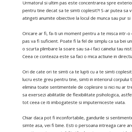
Urmatorul si ultim pas este concentrarea spre exterior
pentru tine decat sa te simti coplesit?! S-ar putea sa 
atingeti anumite obiective la locul de munca sau pur si 
Oricare ar fi, fa-ti un moment pentru a te misca intr-o
pas va fi suficient. Poate fi la fel de simplu ca sa bei 
o scurta plimbare la soare sau sa-i faci cainelui tau nis
Ceea ce conteaza este sa faci o mica actiune in directia 
Ori de cate ori te simti ca te lupti cu a te simti cople
lucru este greu pentru tine, simti in interiorul corpului
elimina toate sentimentele de coplesire si nici nu ar tr
sa exersezi abilitatile de flexibilitate psihologica, astfe
tot ceea ce iti imbogateste si imputerniceste viata.
Chiar daca pot fi inconfortabile, gandurile si sentimente
simte asa, vei fi bine. Esti o persoana intreaga care a