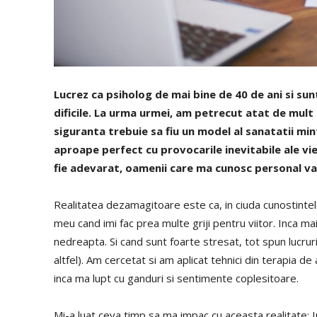
Lucrez ca psiholog de mai bine de 40 de ani si su
dificile. La urma urmei, am petrecut atat de mul
siguranta trebuie sa fiu un model al sanatatii mi
aproape perfect cu provocarile inevitabile ale vie
fie adevarat, oamenii care ma cunosc personal va
Realitatea dezamagitoare este ca, in ciuda cunostintelo
meu cand imi fac prea multe griji pentru viitor. Inca m
nedreapta. Si cand sunt foarte stresat, tot spun lucru
altfel). Am cercetat si am aplicat tehnici din terapia d
inca ma lupt cu ganduri si sentimente coplesitoare.
Mi-a luat ceva timp sa ma impac cu aceasta realitate: I