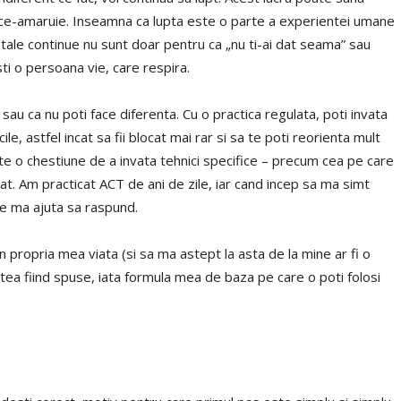
dulce-amaruie. Inseamna ca lupta este o parte a experientei umane
 tale continue nu sunt doar pentru ca „nu ti-ai dat seama” sau
ti o persoana vie, care respira.
au ca nu poti face diferenta. Cu o practica regulata, poti invata
ile, astfel incat sa fii blocat mai rar si sa te poti reorienta mult
e o chestiune de a invata tehnici specifice – precum cea pe care
lat. Am practicat ACT de ani de zile, iar cand incep sa ma simt
re ma ajuta sa raspund.
n propria mea viata (si sa ma astept la asta de la mine ar fi o
tea fiind spuse, iata formula mea de baza pe care o poti folosi