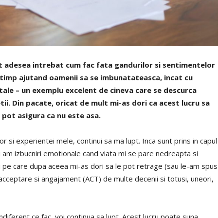
nt adesea intrebat cum fac fata gandurilor si sentimentelor
t timp ajutand oamenii sa se imbunatateasca, incat cu
ntale – un exemplu excelent de cineva care se descurca
tii. Din pacate, oricat de mult mi-as dori ca acest lucru sa
 pot asigura ca nu este asa.
r si experientei mele, continui sa ma lupt. Inca sunt prins in capul
ai am izbucniri emotionale cand viata mi se pare nedreapta si
ri pe care dupa aceea mi-as dori sa le pot retrage (sau le-am spus
e acceptare si angajament (ACT) de multe decenii si totusi, uneori,
ndiferent ce fac, voi continua sa lupt. Acest lucru poate suna