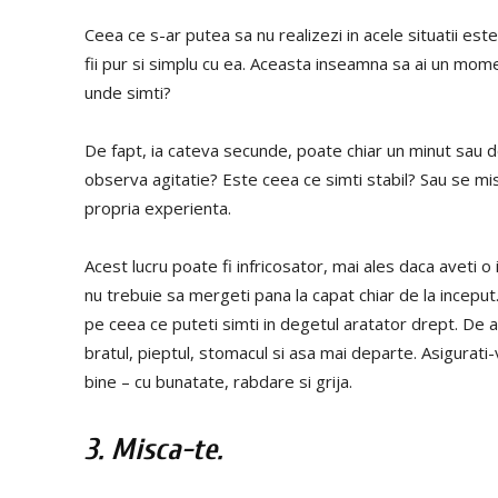
Ceea ce s-ar putea sa nu realizezi in acele situatii este 
fii pur si simplu cu ea. Aceasta inseamna sa ai un mome
unde simti?
De fapt, ia cateva secunde, poate chiar un minut sau d
observa agitatie? Este ceea ce simti stabil? Sau se mis
propria experienta.
Acest lucru poate fi infricosator, mai ales daca aveti 
nu trebuie sa mergeti pana la capat chiar de la incepu
pe ceea ce puteti simti in degetul aratator drept. De aic
bratul, pieptul, stomacul si asa mai departe. Asigurati-va 
bine – cu bunatate, rabdare si grija.
3. Misca-te.