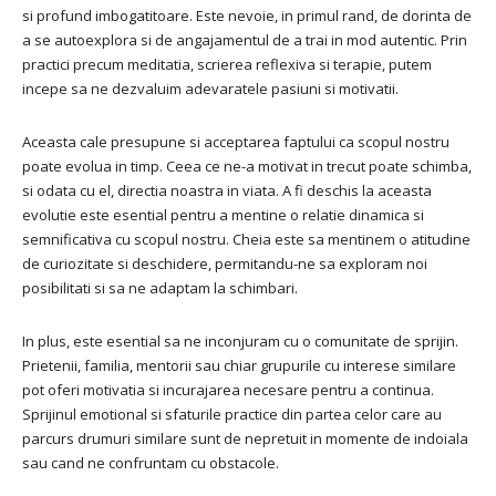
si profund imbogatitoare. Este nevoie, in primul rand, de dorinta de
a se autoexplora si de angajamentul de a trai in mod autentic. Prin
practici precum meditatia, scrierea reflexiva si terapie, putem
incepe sa ne dezvaluim adevaratele pasiuni si motivatii.
Aceasta cale presupune si acceptarea faptului ca scopul nostru
poate evolua in timp. Ceea ce ne-a motivat in trecut poate schimba,
si odata cu el, directia noastra in viata. A fi deschis la aceasta
evolutie este esential pentru a mentine o relatie dinamica si
semnificativa cu scopul nostru. Cheia este sa mentinem o atitudine
de curiozitate si deschidere, permitandu-ne sa exploram noi
posibilitati si sa ne adaptam la schimbari.
In plus, este esential sa ne inconjuram cu o comunitate de sprijin.
Prietenii, familia, mentorii sau chiar grupurile cu interese similare
pot oferi motivatia si incurajarea necesare pentru a continua.
Sprijinul emotional si sfaturile practice din partea celor care au
parcurs drumuri similare sunt de nepretuit in momente de indoiala
sau cand ne confruntam cu obstacole.