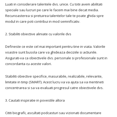
Luati in considerare talentele dvs. unice. Cu totii avem abilitati
speciale sau lucruri pe care le facem mai bine decat media.
Recunoasterea si pretuirea talentelor tale te poate ghida spre
modul in care poti contribui in mod semnificativ.
2. Stabiliti obiective aliniate cu valorile dvs
Defineste ce este cel mai important pentru tine in viata. Valorile
voastre sunt busola care va ghideaza deciziile si actiunile.
Asigurati-va ca obiectivele dvs. personale si profesionale sunt in
concordanta cu aceste valori.
Stabiliti obiective specifice, masurabile, realizabile, relevante,
limitate in timp (SMART). Acest lucru va va ajuta sa va mentineti
concentrarea si sa va evaluati progresul catre obiectivele dvs.
3. Cautati inspiratie in povestile altora
Cititi biografii, ascultati podcasturi sau vizionati documentare