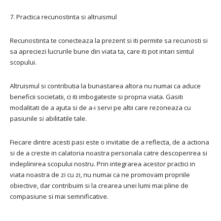
7. Practica recunostinta si altruismul
Recunostinta te conecteaza la prezent si iti permite sa recunosti si
sa apreciezi lucrurile bune din viata ta, care iti pot intari simtul
scopului.
Altruismul si contributia la bunastarea altora nu numai ca aduce
beneficii societatii, ci iti imbogateste si propria viata. Gasiti
modalitati de a ajuta si de a-i servi pe altii care rezoneaza cu
pasiunile si abilitatile tale.
Fiecare dintre acesti pasi este o invitatie de a reflecta, de a actiona
si de a creste in calatoria noastra personala catre descoperirea si
indeplinirea scopului nostru. Prin integrarea acestor practici in
viata noastra de zi cu zi, nu numai ca ne promovam propriile
obiective, dar contribuim si la crearea unei lumi mai pline de
compasiune si mai semnificative.