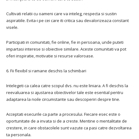
Cultivati relatii cu oameni care va inteleg, respecta si sustin
aspiratiile. Evita-i pe cei care iti critica sau devalorizeaza constant
visele.
Participati in comunitati, fie online, fie in persoana, unde puteti
impartasi interese si obiective similare. Aceste comunitati va pot
oferi inspiratie, motivatie si resurse valoroase.
6. Fii flexibil si ramane deschis la schimbari
Intelegeti ca calea catre scopul dvs. nu este liniara. A fi deschis la
reevaluarea si ajustarea obiectivelor tale este esential pentru
adaptarea la noile circumstante sau descoperiri despre tine.
Acceptati esecurile ca parte a procesului. Fiecare esec este o
oportunitate de a invata si de a creste. Mentine o mentalitate de
crestere, in care obstacolele sunt vazute ca pasi catre dezvoltarea
ta personala.