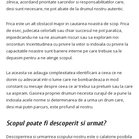
zilnica, acordand prioritate sarcinilor si responsabilitatilor care,
desi sunt necesare, ne pot abate de la drumul nostru autentic.
Frica este un alt obstacol major in cautarea noastra de scop. Frica
de esec, judecata celorlalti sau chiar succesul ne pot paraliza,
impiedicandu-ne sa ne asumam riscuri sau sa exploram noi
orizonturi. Incertitudinea cu privire la viitor si indoiala cu privire la
capacitatile noastre sunt bariere interne pe care trebuie sa le
depasim pentru a ne atinge scopul.
La aceasta se adauga complexitatea identificarii a ceea ce ne
dorim cu adevarat intr-o lume care ne bombardeaza in mod
constant cu mesaje despre ceea ce ar trebui sa pretuim sau la care
sa aspiram. Gasirea propriei drumuri necesita curajul de a pune la
indoiala acele norme si determinarea de a urma un drum care,
desi mai putin parcurs, este profund al nostru.
Scopul poate fi descoperit si urmat?
Descoperirea si urmarirea scopului nostru este o calatorie posibila