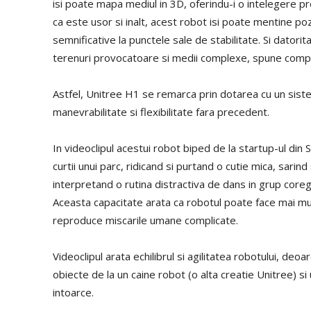
isi poate mapa mediul in 3D, oferindu-i o intelegere pre
ca este usor si inalt, acest robot isi poate mentine pozi
semnificative la punctele sale de stabilitate. Si dator
terenuri provocatoare si medii complexe, spune comp
Astfel, Unitree H1 se remarca prin dotarea cu un siste
manevrabilitate si flexibilitate fara precedent.
In videoclipul acestui robot biped de la startup-ul din S
curtii unui parc, ridicand si purtand o cutie mica, sari
interpretand o rutina distractiva de dans in grup coregr
Aceasta capacitate arata ca robotul poate face mai mu
reproduce miscarile umane complicate.
Videoclipul arata echilibrul si agilitatea robotului, de
obiecte de la un caine robot (o alta creatie Unitree) si
intoarce.