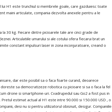
al lui H1 este trunchiul si membrele goale, care gazduiesc toate
ezent maini articulate, compania dezvolta anexele pentru a le
a 30 kg. Fiecare dintre picioarele tale are cinci grade de
gleznei. Articulatiile umarului si ale cotului ofera fiecarui brat un
rimite constant impulsuri laser in zona inconjuratoare, creand o
lansare, dar este posibil sa o faca foarte curand, deoarece
, doreste sa democratizeze robotica cu picioare si sa o faca la fel
ecum drone si smartphone-uri. Cvadrupedul sau Go2 a fost pus in
Pretul estimat actual al H1 este intre 90.000 si 150.000 USD , o
ompanii, desi nu si pentru utilizatorul obisnuit, desigur. Companiile