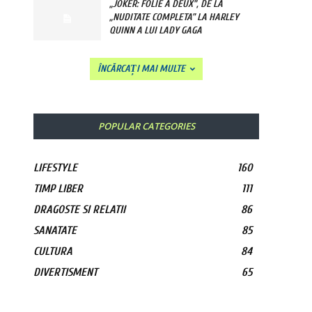
„JOKER: FOLIE A DEUX”, DE LA
„NUDITATE COMPLETA” LA HARLEY
QUINN A LUI LADY GAGA
ÎNCĂRCAȚI MAI MULTE
POPULAR CATEGORIES
LIFESTYLE
160
TIMP LIBER
111
DRAGOSTE SI RELATII
86
SANATATE
85
CULTURA
84
DIVERTISMENT
65