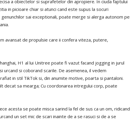
cisa a obiectelor si suprafetelor din apropiere. In ciuda faptului
tia in picioare chiar si atunci cand este supus la socuri
ita genunchilor sai exceptionali, poate merge si alerga autonom pe
ania.
m avansat de propulsie care ii confera viteza, putere,
hanghai, H1 al lui Unitree poate fi vazut facand jogging in jurul
nd si urcand si coborand scarile. De asemenea, il vedem
afiat in stil TikTok si, din anumite motive, poarta si pantaloni.
lt decat sa mearga; Cu coordonarea intregului corp, poate
oarece acesta se poate misca sarind la fel de sus ca un om, ridicand
 urcand un set mic de scari inainte de a se rasuci si de a se