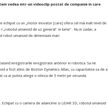
tem vedea intr-un videoclip postat de companie in care
e echipat cu un „motor inovator [care] ofera cel mai inalt nivel de
u-l „robotul umanoid de uz general”. in lume” . Nu in zadar, a
id robot umanoid de dimensiuni mari.
ind inregistrarile inregistrate anterior in robotica. Sa ne
oid a fost atins de Boston Dynamics Atlas, cu capacitatea sa de a
at ca ar putea atinge o viteza de 5 metri pe secunda.
sor. Echipat cu o camera de adancime si LiDAR 3D, robotul umanoid