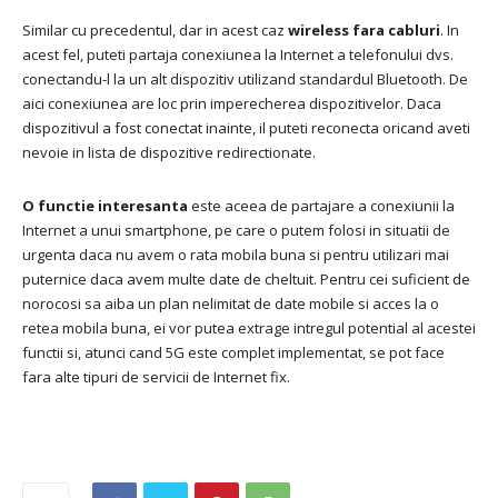
Similar cu precedentul, dar in acest caz
wireless fara cabluri
.
In
acest fel, puteti partaja conexiunea la Internet a telefonului dvs.
conectandu-l la un alt dispozitiv utilizand standardul Bluetooth.
De
aici conexiunea are loc prin imperecherea dispozitivelor.
Daca
dispozitivul a fost conectat inainte, il puteti reconecta oricand aveti
nevoie in lista de dispozitive redirectionate.
O functie interesanta
este aceea de partajare a conexiunii la
Internet a unui smartphone, pe care o putem folosi in situatii de
urgenta daca nu avem o rata mobila buna si pentru utilizari mai
puternice daca avem multe date de cheltuit.
Pentru cei suficient de
norocosi sa aiba un plan nelimitat de date mobile si acces la o
retea mobila buna, ei vor putea extrage intregul potential al acestei
functii si, atunci cand 5G este complet implementat, se pot face
fara alte tipuri de servicii de Internet fix.