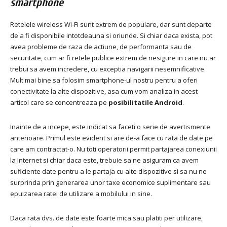
smartphone
Retelele wireless Wi-Fi sunt extrem de populare, dar sunt departe
de a fi disponibile intotdeauna si oriunde.
Si chiar daca exista, pot
avea probleme de raza de actiune, de performanta sau de
securitate, cum ar fi retele publice extrem de nesigure in care nu ar
trebui sa avem incredere, cu exceptia navigarii nesemnificative.
Mult mai bine sa folosim smartphone-ul nostru pentru a oferi
conectivitate la alte dispozitive, asa cum vom analiza in acest
articol care se concentreaza pe
posibilitatile Android
.
Inainte de a incepe, este indicat sa faceti o serie de avertismente
anterioare. Primul este evident si are de-a face cu
rata de date pe
care am contractat-o. Nu toti operatorii permit partajarea conexiunii
la Internet si chiar daca este, trebuie sa ne asiguram ca avem
suficiente date pentru a le partaja cu alte dispozitive si sa nu ne
surprinda prin generarea unor taxe economice suplimentare sau
epuizarea ratei de utilizare a mobilului in sine.
Daca rata dvs. de date este foarte mica sau platiti per utilizare,