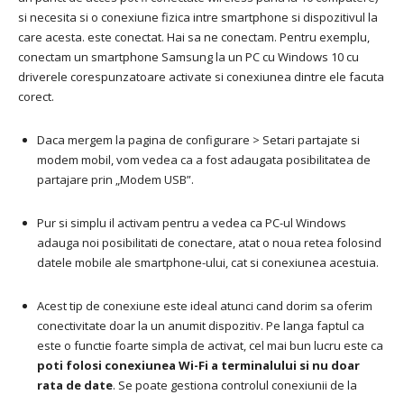
si necesita si o conexiune fizica intre smartphone si dispozitivul la
care acesta. este conectat. Hai sa ne conectam.
Pentru exemplu,
conectam un smartphone Samsung la un PC cu Windows 10 cu
driverele corespunzatoare activate si conexiunea dintre ele facuta
corect.
Daca mergem la pagina de configurare > Setari partajate si
modem mobil, vom vedea ca a fost adaugata posibilitatea de
partajare prin „Modem USB”.
Pur si simplu il activam pentru a vedea ca PC-ul Windows
adauga noi posibilitati de conectare, atat o noua retea folosind
datele mobile ale smartphone-ului, cat si conexiunea acestuia.
Acest tip de conexiune este ideal atunci cand dorim sa oferim
conectivitate doar la un anumit dispozitiv.
Pe langa faptul ca
este o functie foarte simpla de activat, cel mai bun lucru este ca
poti folosi conexiunea Wi-Fi a terminalului si nu doar
rata de date
.
Se poate gestiona controlul conexiunii de la