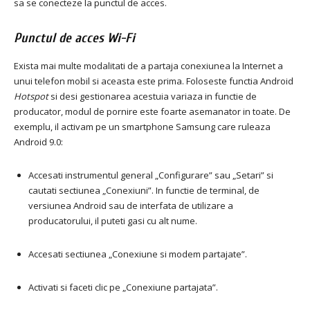
sa se conecteze la punctul de acces.
Punctul de acces Wi-Fi
Exista mai multe modalitati de a partaja conexiunea la Internet a
unui telefon mobil si aceasta este prima.
Foloseste functia Android
Hotspot
si desi gestionarea acestuia variaza in functie de
producator, modul de pornire este foarte asemanator in toate.
De
exemplu, il activam pe un smartphone Samsung care ruleaza
Android 9.0:
Accesati instrumentul general „Configurare” sau „Setari” si
cautati sectiunea „Conexiuni”.
In functie de terminal, de
versiunea Android sau de interfata de utilizare a
producatorului, il puteti gasi cu alt nume.
Accesati sectiunea „Conexiune si modem partajate”.
Activati si faceti clic pe „Conexiune partajata”.