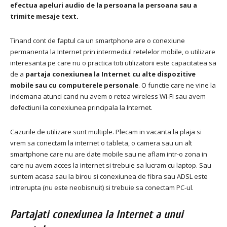
efectua apeluri audio de la persoana la persoana sau a
trimite mesaje text.
Tinand cont de faptul ca un smartphone are o conexiune
permanenta la Internet prin intermediul retelelor mobile, o utilizare
interesanta pe care nu o practica toti utilizatorii este capacitatea sa
de a
partaja conexiunea la Internet
cu alte dispozitive
mobile sau cu computerele personale
.
O functie care ne vine la
indemana atunci cand nu avem o retea wireless Wi-Fi sau avem
defectiuni la conexiunea principala la Internet.
Cazurile de utilizare sunt multiple.
Plecam in vacanta la plaja si
vrem sa conectam la internet o tableta, o camera sau un alt
smartphone care nu are date mobile sau ne aflam intr-o zona in
care nu avem acces la internet si trebuie sa lucram cu laptop.
Sau
suntem acasa sau la birou si conexiunea de fibra sau ADSL este
intrerupta (nu este neobisnuit) si trebuie sa conectam PC-ul.
Partajati conexiunea la Internet a unui