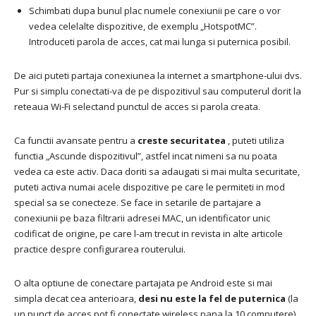
Schimbati dupa bunul plac numele conexiunii pe care o vor
vedea celelalte dispozitive, de exemplu „HotspotMC”.
Introduceti parola de acces, cat mai lunga si puternica posibil.
De aici puteti partaja conexiunea la internet a smartphone-ului dvs.
Pur si simplu conectati-va de pe dispozitivul sau computerul dorit la
reteaua Wi-Fi selectand punctul de acces si parola creata.
Ca functii avansate pentru a
creste securitatea
, puteti utiliza
functia „Ascunde dispozitivul”, astfel incat nimeni sa nu poata
vedea ca este activ.
Daca doriti sa adaugati si mai multa securitate,
puteti activa numai acele dispozitive pe care le permiteti in mod
special sa se conecteze.
Se face in setarile de partajare a
conexiunii pe baza filtrarii adresei MAC, un identificator unic
codificat de origine, pe care l-am trecut in revista in alte articole
practice despre configurarea routerului.
O alta optiune de conectare partajata pe Android este si mai
simpla decat cea anterioara,
desi nu este la fel de puternica
(la
un punct de acces pot fi conectate wireless pana la 10 computere)