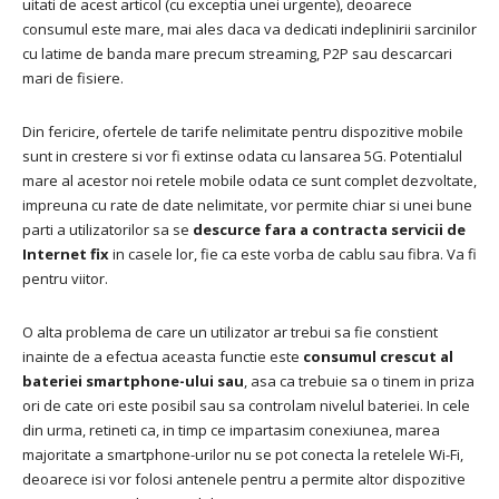
uitati de acest articol (cu exceptia unei urgente), deoarece
consumul este mare, mai ales daca va dedicati indeplinirii sarcinilor
cu latime de banda mare precum streaming, P2P sau descarcari
mari de fisiere.
Din fericire, ofertele de tarife nelimitate pentru dispozitive mobile
sunt in crestere si vor fi extinse odata cu lansarea 5G.
Potentialul
mare al acestor noi retele mobile odata ce sunt complet dezvoltate,
impreuna cu rate de date nelimitate, vor permite chiar si unei bune
parti a utilizatorilor sa se
descurce fara a contracta servicii de
Internet fix
in casele lor, fie ca este vorba de cablu sau fibra.
Va fi
pentru viitor.
O alta problema de care un utilizator ar trebui sa fie constient
inainte de a efectua aceasta functie este
consumul crescut al
bateriei smartphone-ului sau
, asa ca trebuie sa o tinem in priza
ori de cate ori este posibil sau sa controlam nivelul bateriei.
In cele
din urma, retineti ca, in timp ce impartasim conexiunea, marea
majoritate a smartphone-urilor nu se pot conecta la retelele Wi-Fi,
deoarece isi vor folosi antenele pentru a permite altor dispozitive