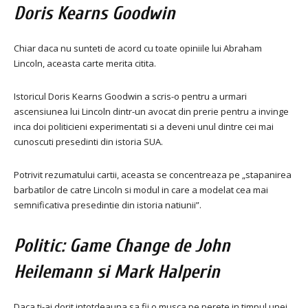
Doris Kearns Goodwin
Chiar daca nu sunteti de acord cu toate opiniile lui Abraham
Lincoln, aceasta carte merita citita.
Istoricul Doris Kearns Goodwin a scris-o pentru a urmari
ascensiunea lui Lincoln dintr-un avocat din prerie pentru a invinge
inca doi politicieni experimentati si a deveni unul dintre cei mai
cunoscuti presedinti din istoria SUA.
Potrivit rezumatului cartii, aceasta se concentreaza pe „stapanirea
barbatilor de catre Lincoln si modul in care a modelat cea mai
semnificativa presedintie din istoria natiunii”.
Politic: Game Change de John
Heilemann si Mark Halperin
Daca ti-ai dorit intotdeauna sa fii o musca pe perete in timpul unei