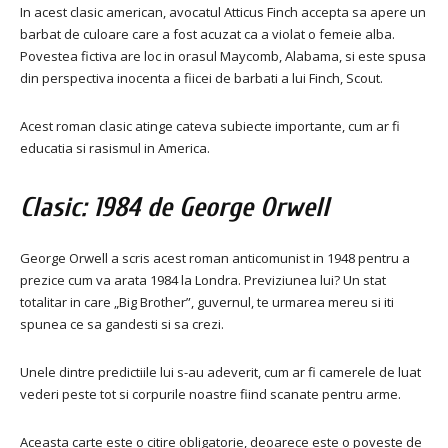
In acest clasic american, avocatul Atticus Finch accepta sa apere un
barbat de culoare care a fost acuzat ca a violat o femeie alba.
Povestea fictiva are loc in orasul Maycomb, Alabama, si este spusa
din perspectiva inocenta a fiicei de barbati a lui Finch, Scout.
Acest roman clasic atinge cateva subiecte importante, cum ar fi
educatia si rasismul in America.
Clasic: 1984 de George Orwell
George Orwell a scris acest roman anticomunist in 1948 pentru a
prezice cum va arata 1984 la Londra. Previziunea lui? Un stat
totalitar in care „Big Brother”, guvernul, te urmarea mereu si iti
spunea ce sa gandesti si sa crezi.
Unele dintre predictiile lui s-au adeverit, cum ar fi camerele de luat
vederi peste tot si corpurile noastre fiind scanate pentru arme.
Aceasta carte este o citire obligatorie, deoarece este o poveste de