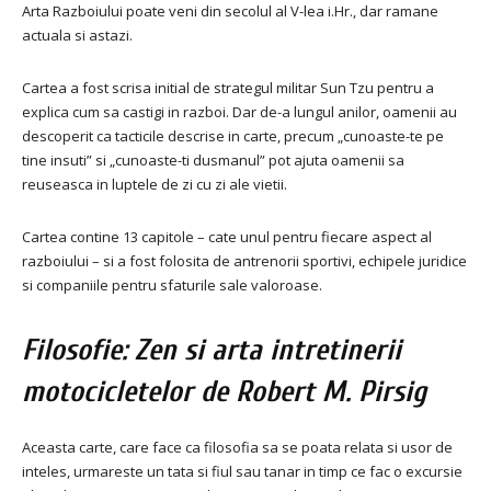
Arta Razboiului poate veni din secolul al V-lea i.Hr., dar ramane
actuala si astazi.
Cartea a fost scrisa initial de strategul militar Sun Tzu pentru a
explica cum sa castigi in razboi. Dar de-a lungul anilor, oamenii au
descoperit ca tacticile descrise in carte, precum „cunoaste-te pe
tine insuti” si „cunoaste-ti dusmanul” pot ajuta oamenii sa
reuseasca in luptele de zi cu zi ale vietii.
Cartea contine 13 capitole – cate unul pentru fiecare aspect al
razboiului – si a fost folosita de antrenorii sportivi, echipele juridice
si companiile pentru sfaturile sale valoroase.
Filosofie: Zen si arta intretinerii
motocicletelor de Robert M. Pirsig
Aceasta carte, care face ca filosofia sa se poata relata si usor de
inteles, urmareste un tata si fiul sau tanar in timp ce fac o excursie