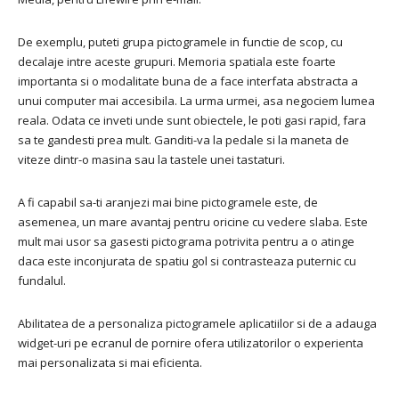
De exemplu, puteti grupa pictogramele in functie de scop, cu
decalaje intre aceste grupuri. Memoria spatiala este foarte
importanta si o modalitate buna de a face interfata abstracta a
unui computer mai accesibila. La urma urmei, asa negociem lumea
reala. Odata ce inveti unde sunt obiectele, le poti gasi rapid, fara
sa te gandesti prea mult. Ganditi-va la pedale si la maneta de
viteze dintr-o masina sau la tastele unei tastaturi.
A fi capabil sa-ti aranjezi mai bine pictogramele este, de
asemenea, un mare avantaj pentru oricine cu vedere slaba. Este
mult mai usor sa gasesti pictograma potrivita pentru a o atinge
daca este inconjurata de spatiu gol si contrasteaza puternic cu
fundalul.
Abilitatea de a personaliza pictogramele aplicatiilor si de a adauga
widget-uri pe ecranul de pornire ofera utilizatorilor o experienta
mai personalizata si mai eficienta.