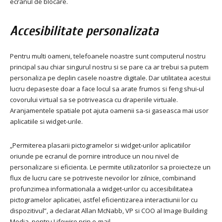
ecranul de blocare.
Accesibilitate personalizata
Pentru multi oameni, telefoanele noastre sunt computerul nostru
principal sau chiar singurul nostru si se pare ca ar trebui sa putem
personaliza pe deplin casele noastre digitale. Dar utilitatea acestui
lucru depaseste doar a face locul sa arate frumos si feng shui-ul
covorului virtual sa se potriveasca cu draperiile virtuale.
Aranjamentele spatiale pot ajuta oamenii sa-si gaseasca mai usor
aplicatiile si widget-urile.
„Permiterea plasarii pictogramelor si widget-urilor aplicatiilor
oriunde pe ecranul de pornire introduce un nou nivel de
personalizare si eficienta. Le permite utilizatorilor sa proiecteze un
flux de lucru care se potriveste nevoilor lor zilnice, combinand
profunzimea informationala a widget-urilor cu accesibilitatea
pictogramelor aplicatiei, astfel eficientizarea interactiunii lor cu
dispozitivul”, a declarat Allan McNabb, VP si COO al Image Building
Media, pentru Lifewire prin e-mail.