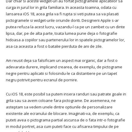
Dar chiar si aceste widget-uri au fortat pictogramele aplicatiilor sa
curga in jurul lor in grila familiara. In aceasta toamna, odata cu
lansarea iOS 18, acea grila va fi rupta si veti putea sa va plasati
pictogramele si widget-urile oriunde doriti. Designerii Apple s-ar
putea refuza la acest lucru, vazandu-l ca pe un zambet cu un dinte
lipsa, dar, pe de alta parte, toata lumea pune deja o fotografie
hidoasa a copiilor sau partenerului lor in spatele pictogramelor lor,
asa ca aceasta a fost o batalie pierduta de ani de zile.
Am reusit deja sa falsificam un aspect mai organic, dar a fost o
adevarata durere, implicand crearea, de exemplu, de pictograme
negre pentru aplicatii si folosindu-le ca distantiere pe un tapet
negru potrivit pentru ecranul de pornire.
Cu iOS 18, este posibil sa putem insera randuri sau patrate goale in
grila sau sa avem coloane fara pictograme. De asemenea, ne
asteptam sa vedem unele dintre optiunile de personalizare
existente ale ecranului de blocare. Imaginati-va, de exemplu, ca
puteti avea o pictograma partial ascunsa de o fata intr-o fotografie
in modul portret, asa cum puteti face cu afisarea timpului de pe