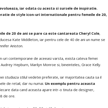
evolueaza, iar odata cu acesta si sursele de inspiratie.
ratie de style icon-uri internationale pentru femeile de 20,
eile de 20 de ani se pare ca este cantareata Cheryl Cole
,
 ducesa Kate Middleton, iar pentru cele de 40 de ani un nume se
nnifer Aniston.
con-uri contemporane de aceeasi varsta, exista cateva femei
t Audrey Hepburn, Marilyn Monroe si, bineinteles, Grace Kelly.
i studiaza stilul vedetei preferate, iar majoritatea cauta sa il
le de retail, dar nu numai.
Un exemplu pentru aceasta
fiecare data cand aceasta apare intr-o tinuta de designer,
8 de ore.