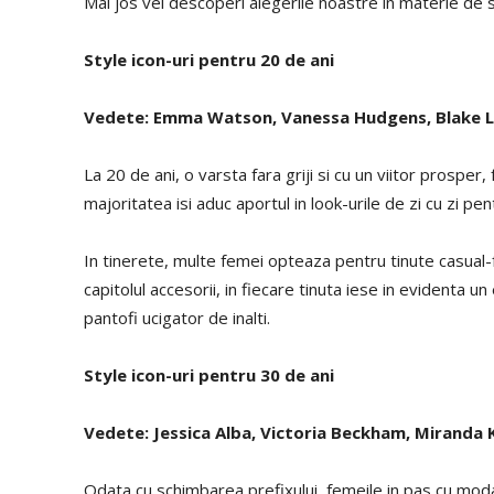
Mai jos vei descoperi alegerile noastre in materie de st
Style icon-uri pentru 20 de ani
Vedete: Emma Watson, Vanessa Hudgens, Blake Liv
La 20 de ani, o varsta fara griji si cu un viitor prosper
majoritatea isi aduc aportul in look-urile de zi cu zi pe
In tinerete, multe femei opteaza pentru tinute casual-f
capitolul accesorii, in fiecare tinuta iese in evidenta 
pantofi ucigator de inalti.
Style icon-uri pentru 30 de ani
Vedete: Jessica Alba, Victoria Beckham, Miranda K
Odata cu schimbarea prefixului, femeile in pas cu moda