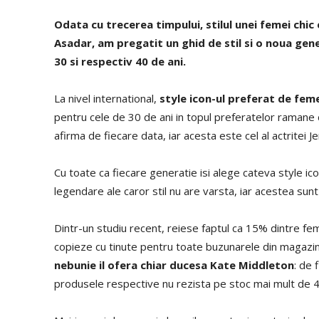
Odata cu trecerea timpului, stilul unei femei chic 
Asadar, am pregatit un ghid de stil si o noua gene
30 si respectiv 40 de ani.
La nivel international,
style icon-ul preferat de fem
pentru cele de 30 de ani in topul preferatelor ramane
afirma de fiecare data, iar acesta este cel al actritei Je
Cu toate ca fiecare generatie isi alege cateva style i
legendare ale caror stil nu are varsta, iar acestea sun
Dintr-un studiu recent, reiese faptul ca 15% dintre feme
copieze cu tinute pentru toate buzunarele din magazine
nebunie il ofera chiar ducesa Kate Middleton
: de 
produsele respective nu rezista pe stoc mai mult de 4