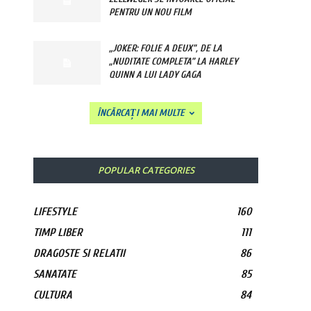
PENTRU UN NOU FILM
„JOKER: FOLIE A DEUX”, DE LA
„NUDITATE COMPLETA” LA HARLEY
QUINN A LUI LADY GAGA
ÎNCĂRCAȚI MAI MULTE
POPULAR CATEGORIES
LIFESTYLE
160
TIMP LIBER
111
DRAGOSTE SI RELATII
86
SANATATE
85
CULTURA
84