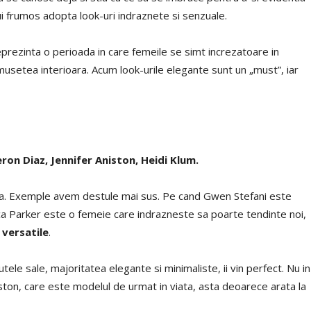
i frumos adopta look-uri indraznete si senzuale.
prezinta o perioada in care femeile se simt increzatoare in
umusetea interioara. Acum look-urile elegante sunt un „must”, iar
on Diaz, Jennifer Aniston, Heidi Klum.
ata. Exemple avem destule mai sus. Pe cand Gwen Stefani este
sica Parker este o femeie care indrazneste sa poarte tendinte noi,
 versatile
.
ele sale, majoritatea elegante si minimaliste, ii vin perfect. Nu in
ston, care este modelul de urmat in viata, asta deoarece arata la