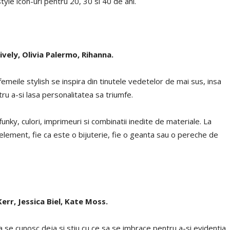
yle icon-uri pentru 20, 30 si 40 de ani.
ely, Olivia Palermo, Rihanna.
, femeile stylish se inspira din tinutele vedetelor de mai sus, insa
ntru a-si lasa personalitatea sa triumfe.
unky, culori, imprimeuri si combinatii inedite de materiale. La
un element, fie ca este o bijuterie, fie o geanta sau o pereche de
err, Jessica Biel, Kate Moss.
 se cunosc deja si stiu cu ce sa se imbrace pentru a-si evidentia