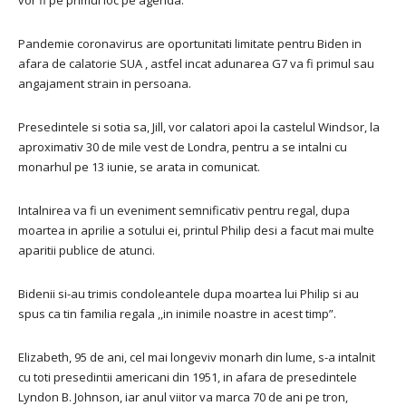
vor fi pe primul loc pe agenda.
Pandemie coronavirus are oportunitati limitate pentru Biden in
afara de calatorie SUA , astfel incat adunarea G7 va fi primul sau
angajament strain in persoana.
Presedintele si sotia sa, Jill, vor calatori apoi la castelul Windsor, la
aproximativ 30 de mile vest de Londra, pentru a se intalni cu
monarhul pe 13 iunie, se arata in comunicat.
Intalnirea va fi un eveniment semnificativ pentru regal, dupa
moartea in aprilie a sotului ei, printul Philip desi a facut mai multe
aparitii publice de atunci.
Bidenii si-au trimis condoleantele dupa moartea lui Philip si au
spus ca tin familia regala ,,in inimile noastre in acest timp”.
Elizabeth, 95 de ani, cel mai longeviv monarh din lume, s-a intalnit
cu toti presedintii americani din 1951, in afara de presedintele
Lyndon B. Johnson, iar anul viitor va marca 70 de ani pe tron,