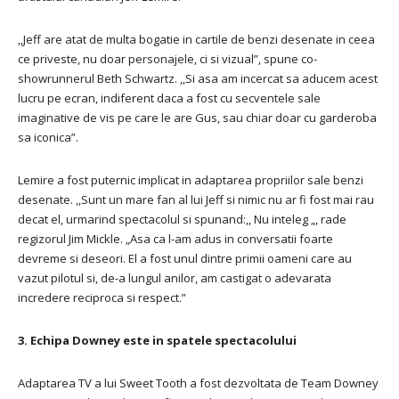
,,Jeff are atat de multa bogatie in cartile de benzi desenate in ceea
ce priveste, nu doar personajele, ci si vizual”, spune co-
showrunnerul Beth Schwartz. ,,Si asa am incercat sa aducem acest
lucru pe ecran, indiferent daca a fost cu secventele sale
imaginative de vis pe care le are Gus, sau chiar doar cu garderoba
sa iconica”.
Lemire a fost puternic implicat in adaptarea propriilor sale benzi
desenate. ,,Sunt un mare fan al lui Jeff si nimic nu ar fi fost mai rau
decat el, urmarind spectacolul si spunand:,, Nu inteleg „, rade
regizorul Jim Mickle. „Asa ca l-am adus in conversatii foarte
devreme si deseori. El a fost unul dintre primii oameni care au
vazut pilotul si, de-a lungul anilor, am castigat o adevarata
incredere reciproca si respect.”
3. Echipa Downey este in spatele spectacolului
Adaptarea TV a lui Sweet Tooth a fost dezvoltata de Team Downey