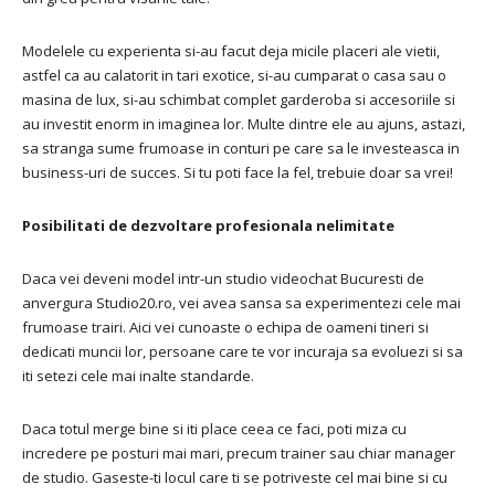
Modelele cu experienta si-au facut deja micile placeri ale vietii,
astfel ca au calatorit in tari exotice, si-au cumparat o casa sau o
masina de lux, si-au schimbat complet garderoba si accesoriile si
au investit enorm in imaginea lor. Multe dintre ele au ajuns, astazi,
sa stranga sume frumoase in conturi pe care sa le investeasca in
business-uri de succes. Si tu poti face la fel, trebuie doar sa vrei!
Posibilitati de dezvoltare profesionala nelimitate
Daca vei deveni model intr-un studio videochat Bucuresti de
anvergura Studio20.ro, vei avea sansa sa experimentezi cele mai
frumoase trairi. Aici vei cunoaste o echipa de oameni tineri si
dedicati muncii lor, persoane care te vor incuraja sa evoluezi si sa
iti setezi cele mai inalte standarde.
Daca totul merge bine si iti place ceea ce faci, poti miza cu
incredere pe posturi mai mari, precum trainer sau chiar manager
de studio. Gaseste-ti locul care ti se potriveste cel mai bine si cu