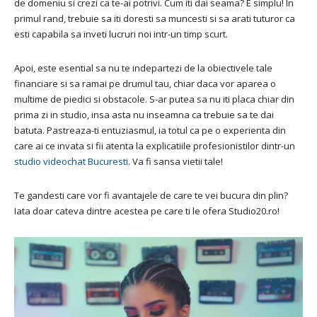
de domeniu si crezi ca te-ai potrivi. Cum iti dai seama? E simplu! In
primul rand, trebuie sa iti doresti sa muncesti si sa arati tuturor ca
esti capabila sa inveti lucruri noi intr-un timp scurt.
Apoi, este esential sa nu te indepartezi de la obiectivele tale
financiare si sa ramai pe drumul tau, chiar daca vor aparea o
multime de piedici si obstacole. S-ar putea sa nu iti placa chiar din
prima zi in studio, insa asta nu inseamna ca trebuie sa te dai
batuta. Pastreaza-ti entuziasmul, ia totul ca pe o experienta din
care ai ce invata si fii atenta la explicatiile profesionistilor dintr-un
studio videochat Bucuresti
. Va fi sansa vietii tale!
Te gandesti care vor fi avantajele de care te vei bucura din plin?
Iata doar cateva dintre acestea pe care ti le ofera Studio20.ro!