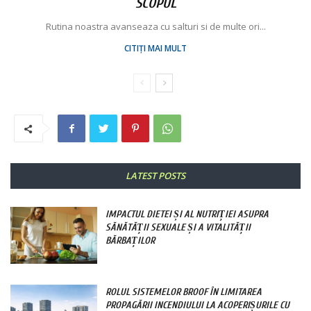
SCOPUL
Rutina noastra avanseaza cu salturi si de multe ori...
CITIȚI MAI MULT
LATEST POSTS
IMPACTUL DIETEI ȘI AL NUTRIȚIEI ASUPRA
SĂNĂTĂȚII SEXUALE ȘI A VITALITĂȚII
BĂRBAȚILOR
ROLUL SISTEMELOR BROOF ÎN LIMITAREA
PROPAGĂRII INCENDIULUI LA ACOPERIȘURILE CU