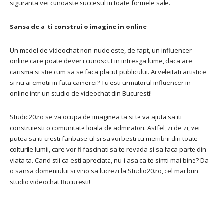
siguranta vei cunoaste succesul in toate formele sale.
Sansa de a-ti construi o imagine in online
Un model de videochat non-nude este, de fapt, un influencer
online care poate deveni cunoscut in intreaga lume, daca are
carisma si stie cum sa se faca placut publicului. Ai veleitati artistice
si nu ai emotii in fata camerei? Tu esti urmatorul influencer in
online intr-un studio de videochat din Bucuresti!
Studio20.ro se va ocupa de imaginea ta si te va ajuta sa iti
construiesti o comunitate loiala de admiratori. Astfel, zi de zi, vei
putea sa iti cresti fanbase-ul si sa vorbesti cu membrii din toate
colturile lumii, care vor fi fascinati sa te revada si sa faca parte din
viata ta. Cand stii ca esti apreciata, nu-i asa ca te simti mai bine? Da
o sansa domeniului si vino sa lucrezi la Studio20.ro, cel mai bun
studio videochat Bucuresti!