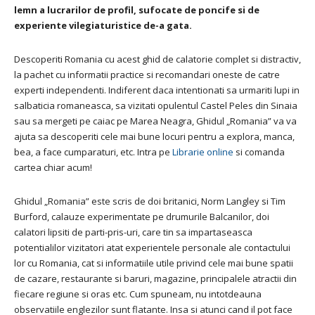
lemn a lucrarilor de profil, sufocate de poncife si de
experiente vilegiaturistice de-a gata.
Descoperiti Romania cu acest ghid de calatorie complet si distractiv,
la pachet cu informatii practice si recomandari oneste de catre
experti independenti. Indiferent daca intentionati sa urmariti lupi in
salbaticia romaneasca, sa vizitati opulentul Castel Peles din Sinaia
sau sa mergeti pe caiac pe Marea Neagra, Ghidul „Romania” va va
ajuta sa descoperiti cele mai bune locuri pentru a explora, manca,
bea, a face cumparaturi, etc. Intra pe
Librarie online
si comanda
cartea chiar acum!
Ghidul „Romania” este scris de doi britanici, Norm Langley si Tim
Burford, calauze experimentate pe drumurile Balcanilor, doi
calatori lipsiti de parti-pris-uri, care tin sa impartaseasca
potentialilor vizitatori atat experientele personale ale contactului
lor cu Romania, cat si informatiile utile privind cele mai bune spatii
de cazare, restaurante si baruri, magazine, principalele atractii din
fiecare regiune si oras etc. Cum spuneam, nu intotdeauna
observatiile englezilor sunt flatante. Insa si atunci cand il pot face