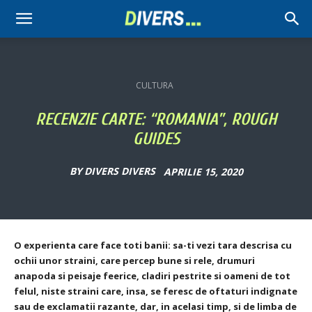
Divers
CULTURA
RECENZIE CARTE: “ROMANIA”, ROUGH
GUIDES
BY
DIVERS DIVERS
APRILIE 15, 2020
O experienta care face toti banii: sa-ti vezi tara descrisa cu
ochii unor straini, care percep bune si rele, drumuri
anapoda si peisaje feerice, cladiri pestrite si oameni de tot
felul, niste straini care, insa, se feresc de oftaturi indignate
sau de exclamatii razante, dar, in acelasi timp, si de limba de