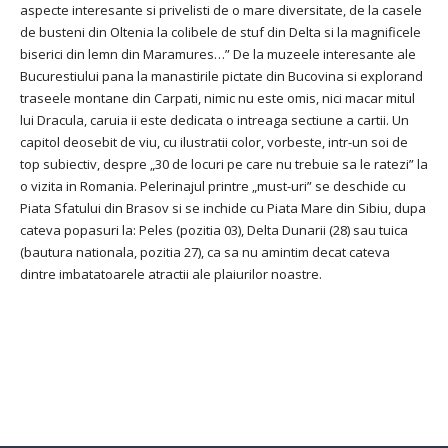
aspecte interesante si privelisti de o mare diversitate, de la casele
de busteni din Oltenia la colibele de stuf din Delta si la magnificele
biserici din lemn din Maramures…” De la muzeele interesante ale
Bucurestiului pana la manastirile pictate din Bucovina si explorand
traseele montane din Carpati, nimic nu este omis, nici macar mitul
lui Dracula, caruia ii este dedicata o intreaga sectiune a cartii. Un
capitol deosebit de viu, cu ilustratii color, vorbeste, intr-un soi de
top subiectiv, despre „30 de locuri pe care nu trebuie sa le ratezi” la
o vizita in Romania. Pelerinajul printre „must-uri” se deschide cu
Piata Sfatului din Brasov si se inchide cu Piata Mare din Sibiu, dupa
cateva popasuri la: Peles (pozitia 03), Delta Dunarii (28) sau tuica
(bautura nationala, pozitia 27), ca sa nu amintim decat cateva
dintre imbatatoarele atractii ale plaiurilor noastre.