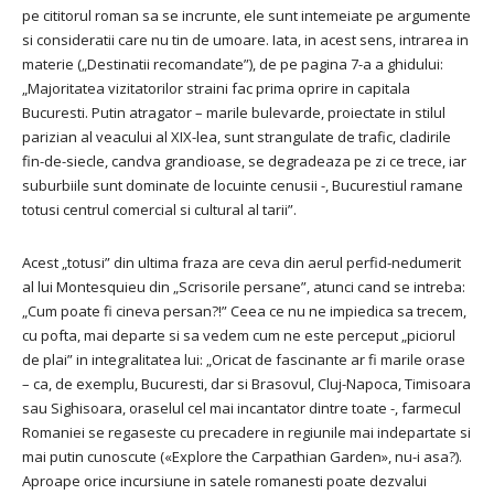
pe cititorul roman sa se incrunte, ele sunt intemeiate pe argumente
si consideratii care nu tin de umoare. Iata, in acest sens, intrarea in
materie („Destinatii recomandate”), de pe pagina 7-a a ghidului:
„Majoritatea vizitatorilor straini fac prima oprire in capitala
Bucuresti. Putin atragator – marile bulevarde, proiectate in stilul
parizian al veacului al XIX-lea, sunt strangulate de trafic, cladirile
fin-de-siecle, candva grandioase, se degradeaza pe zi ce trece, iar
suburbiile sunt dominate de locuinte cenusii -, Bucurestiul ramane
totusi centrul comercial si cultural al tarii”.
Acest „totusi” din ultima fraza are ceva din aerul perfid-nedumerit
al lui Montesquieu din „Scrisorile persane”, atunci cand se intreba:
„Cum poate fi cineva persan?!” Ceea ce nu ne impiedica sa trecem,
cu pofta, mai departe si sa vedem cum ne este perceput „piciorul
de plai” in integralitatea lui: „Oricat de fascinante ar fi marile orase
– ca, de exemplu, Bucuresti, dar si Brasovul, Cluj-Napoca, Timisoara
sau Sighisoara, oraselul cel mai incantator dintre toate -, farmecul
Romaniei se regaseste cu precadere in regiunile mai indepartate si
mai putin cunoscute («Explore the Carpathian Garden», nu-i asa?).
Aproape orice incursiune in satele romanesti poate dezvalui