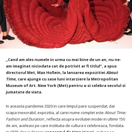
„Cand am ales numele in urma cu mai bine de un an, nu ne-
am imaginat niciodata cat de potrivit ar fi titlul”, a spus
directorul Met,
Max Hollein
, la lansarea expozitiei
About
Time
, care ajunge cu sase luni intarziere la Metropolitan
Museum of Art. New York (Met) pentru a-si celebra secolul si
jumatate de viata.
In aceasta pandemie 2020 in care timpul pare suspendat, dar
scapa inexorabil, expozitia, al carei nume complet este
About Time:
Fashion and Duration
, reflecta asupra evolutiei modei in ultimii 150
de ani, aceleasi pe care institutia de cultura ii celebreaza, fondata.