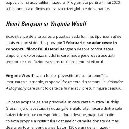
expozitiilor si activitatilor muzeului.
Programata pentru 4 mai 2020,
a fost anulata definitiv din cauza crizei globale de sanatate.
Henri Bergson si Virginia Woolf
Expozitia, pe de alta parte, a putut sa vada lumina.
Sponsorizat de
Louis Vuitton si deschis pana
pe 7 februarie, se adanceste in
conceptul filozofului
Henri Bergson
despre continuitatea
timpului
si exploreaza modul in care moda genereaza asociatii
temporale care fuzioneaza trecutul, prezentul si viitorul.
Virginia Woolf
, ca un fel de „povestitoare cu fantome”, isi
imprumuta si scrierile, in special fragmente din romanul ei
Orlando:
A Biography
care sunt folosite ca fir narativ, precum figura ceasului.
Un ceas acopera galeria principala, in care canta muzica lui Philip
Glass.
In jurul acestuia, in doua galerii alaturate, fiecare dintre cele
saizeci de minute corespunde a doua desene, majoritatea din
colectia proprie a Institutului Costumelor -si multe donate de mari
designeri tocmai pentru a sarbatori 150 de ani de la muzeu-.