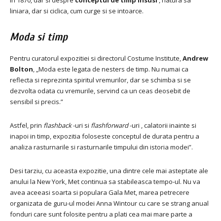
in 1870, dar si despre
conceptul de timp insusi
, natura sa
liniara, dar si ciclica, cum curge si se intoarce.
Moda si timp
Pentru curatorul expozitiei si directorul Costume Institute,
Andrew
Bolton
, „Moda este legata de nesters de timp.
Nu numai ca
reflecta si reprezinta spiritul vremurilor, dar se schimba si se
dezvolta odata cu vremurile, servind ca un ceas deosebit de
sensibil si precis.”
Astfel, prin
flashback
-uri si
flashforward
-uri , calatorii inainte si
inapoi in timp, expozitia foloseste conceptul de durata pentru a
analiza rasturnarile si rasturnarile timpului din istoria modei”.
Desi tarziu, cu aceasta expozitie, una dintre cele mai asteptate ale
anului la New York, Met continua sa stabileasca tempo-ul.
Nu va
avea aceeasi soarta si populara Gala Met, marea petrecere
organizata de guru-ul modei Anna Wintour cu care se strang anual
fonduri care sunt folosite pentru a plati cea mai mare parte a