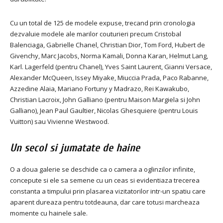
Cu un total de 125 de modele expuse, trecand prin cronologia
dezvaluie modele ale marilor couturieri precum Cristobal
Balenciaga, Gabrielle Chanel, Christian Dior, Tom Ford, Hubert de
Givenchy, Marc Jacobs, Norma Kamali, Donna Karan, Helmut Lang,
Karl. Lagerfeld (pentru Chanel), Yves Saint Laurent, Gianni Versace,
Alexander McQueen, Issey Miyake, Miuccia Prada, Paco Rabanne,
Azzedine Alaia, Mariano Fortuny y Madrazo, Rei Kawakubo,
Christian Lacroix, John Galliano (pentru Maison Margiela si John
Galliano), Jean Paul Gaultier, Nicolas Ghesquiere (pentru Louis
Vuitton) sau Vivienne Westwood.
Un secol si jumatate de haine
O a doua galerie se deschide ca o camera a oglinzilor infinite,
concepute si ele sa semene cu un ceas si evidentiaza trecerea
constanta a timpului prin plasarea vizitatorilor intr-un spatiu care
aparent dureaza pentru totdeauna, dar care totusi marcheaza
momente cu hainele sale.