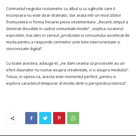
Contrastul negrului costumelor cu albul si cu oglinzile care il
inconjoara nu este doar dramatic, dar arata intr-un mod izbitor
frumusetea si forma fiecarei piese vestimentare. „Recent, timpul a
dominat discutiile in cadrul comunitatii modei” , explica curatorul
expozitiei, mai ales in sensul „productiei si consumului accelerat de
moda pentru a raspunde cerintelor unei lumi interconectate si
sincronizate digital”.
Cu toate acestea, adauga el, „ne dam seama ca procesele au un
efect daunator nu numai asupra creativitatii, ci si asupra mediului”.
Totusi, in opinia sa, acesta este momentul perfect „pentru a
explora caracterul temporar al modei dintr-o perspectiva istorica”.