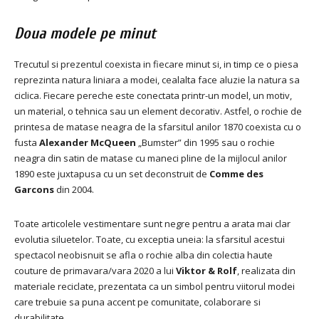
Doua modele pe minut
Trecutul si prezentul coexista in fiecare minut si, in timp ce o piesa
reprezinta natura liniara a modei, cealalta face aluzie la natura sa
ciclica.
Fiecare pereche este conectata printr-un model, un motiv,
un material, o tehnica sau un element decorativ.
Astfel, o rochie de
printesa de matase neagra de la sfarsitul anilor 1870 coexista cu o
fusta
Alexander McQueen
„Bumster” din 1995 sau o rochie
neagra din satin de matase cu maneci pline de la mijlocul anilor
1890 este juxtapusa cu un set deconstruit de
Comme des
Garcons
din 2004.
Toate articolele vestimentare sunt negre pentru a arata mai clar
evolutia siluetelor.
Toate, cu exceptia uneia: la sfarsitul acestui
spectacol neobisnuit se afla o rochie alba din colectia haute
couture de primavara/vara 2020 a lui
Viktor & Rolf
, realizata din
materiale reciclate, prezentata ca un simbol pentru viitorul modei
care trebuie sa puna accent pe comunitate, colaborare si
durabilitate.