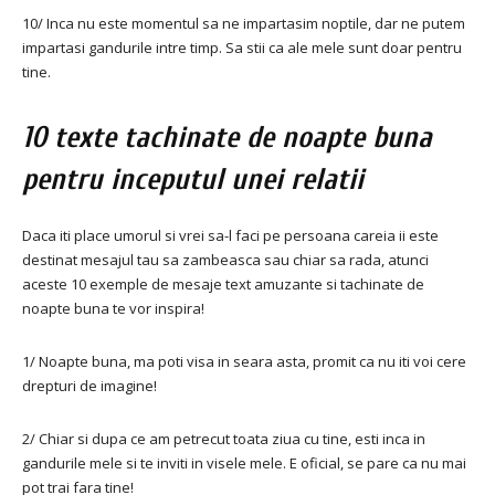
10/ Inca nu este momentul sa ne impartasim noptile, dar ne putem
impartasi gandurile intre timp. Sa stii ca ale mele sunt doar pentru
tine.
10 texte tachinate de noapte buna
pentru inceputul unei relatii
Daca iti place umorul si vrei sa-l faci pe persoana careia ii este
destinat mesajul tau sa zambeasca sau chiar sa rada, atunci
aceste 10 exemple de mesaje text amuzante si tachinate de
noapte buna te vor inspira!
1/ Noapte buna, ma poti visa in seara asta, promit ca nu iti voi cere
drepturi de imagine!
2/ Chiar si dupa ce am petrecut toata ziua cu tine, esti inca in
gandurile mele si te inviti in visele mele. E oficial, se pare ca nu mai
pot trai fara tine!