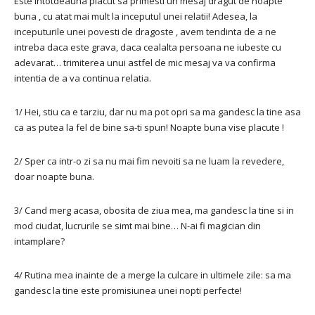
Este intotdeauna placut sa primesti un mesaj dragut de noapte
buna , cu atat mai mult la inceputul unei relatii! Adesea, la
inceputurile unei povesti de dragoste , avem tendinta de a ne
intreba daca este grava, daca cealalta persoana ne iubeste cu
adevarat… trimiterea unui astfel de mic mesaj va va confirma
intentia de a va continua relatia.
1/ Hei, stiu ca e tarziu, dar nu ma pot opri sa ma gandesc la tine asa
ca as putea la fel de bine sa-ti spun! Noapte buna vise placute !
2/ Sper ca intr-o zi sa nu mai fim nevoiti sa ne luam la revedere,
doar noapte buna.
3/ Cand merg acasa, obosita de ziua mea, ma gandesc la tine si in
mod ciudat, lucrurile se simt mai bine… N-ai fi magician din
intamplare?
4/ Rutina mea inainte de a merge la culcare in ultimele zile: sa ma
gandesc la tine este promisiunea unei nopti perfecte!