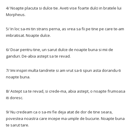
4/ Noapte placuta si dulce tie. Aveti vise foarte dulci in bratele lui
Morpheus.
5/ In loc sa-mi tin strans perna, as vrea sa fii pe tine pe care te-am
imbratisat. Noapte dulce.
6/ Doar pentru tine, un sarut dulce de noapte buna si mii de
ganduri. De-abia astept sa te revad.
7/ Imi inspiri multa tandrete si am vrut sa-ti spun asta dorandu-ti
noapte buna.
8/ Astept sa te revad, si crede-ma, abia astept, o noapte frumoasa
iti doresc.
9/ Nu credeam ca o sa-mi fie deja atat de dor de tine seara,
povestea noastra care incepe ma umple de bucurie. Noapte buna
te sarut tare.