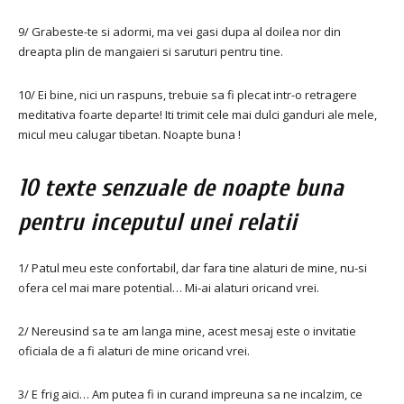
9/ Grabeste-te si adormi, ma vei gasi dupa al doilea nor din
dreapta plin de mangaieri si saruturi pentru tine.
10/ Ei bine, nici un raspuns, trebuie sa fi plecat intr-o retragere
meditativa foarte departe! Iti trimit cele mai dulci ganduri ale mele,
micul meu calugar tibetan. Noapte buna !
10 texte senzuale de noapte buna
pentru inceputul unei relatii
1/ Patul meu este confortabil, dar fara tine alaturi de mine, nu-si
ofera cel mai mare potential… Mi-ai alaturi oricand vrei.
2/ Nereusind sa te am langa mine, acest mesaj este o invitatie
oficiala de a fi alaturi de mine oricand vrei.
3/ E frig aici… Am putea fi in curand impreuna sa ne incalzim, ce