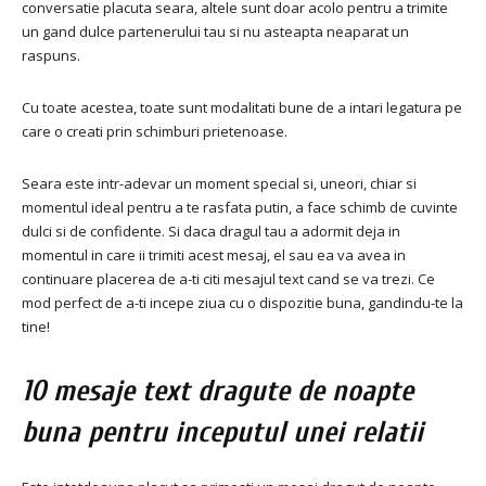
conversatie placuta seara, altele sunt doar acolo pentru a trimite
un gand dulce partenerului tau si nu asteapta neaparat un
raspuns.
Cu toate acestea, toate sunt modalitati bune de a intari legatura pe
care o creati prin schimburi prietenoase.
Seara este intr-adevar un moment special si, uneori, chiar si
momentul ideal pentru a te rasfata putin, a face schimb de cuvinte
dulci si de confidente. Si daca dragul tau a adormit deja in
momentul in care ii trimiti acest mesaj, el sau ea va avea in
continuare placerea de a-ti citi mesajul text cand se va trezi. Ce
mod perfect de a-ti incepe ziua cu o dispozitie buna, gandindu-te la
tine!
10 mesaje text dragute de noapte
buna pentru inceputul unei relatii