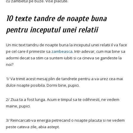
cu zambetul pe buze. Vise placute.
10 texte tandre de noapte buna
pentru inceputul unei relatii
Un mic text tandru de noapte buna la inceputul unei relatii il va face
pe cel care il primeste sa
zambeasca
. Intr-adevar, cum mai bine sa
adormi decat sa stim ca suntem iubiti si ca cineva se gandeste la
noi?
1/ Va trimit acest mesaj plin de tandrete pentru a va urez cea mai
dulce noapte posibila. Dormi bine, pupici.
2/ Ziua ta a fost lunga. Acum e timpul sa te odihnesti, ne vedem
maine, pupici.
3/ Reincarcati-va energia petrecand o noapte placuta si ne vedem
peste cateva zile, abia astept.