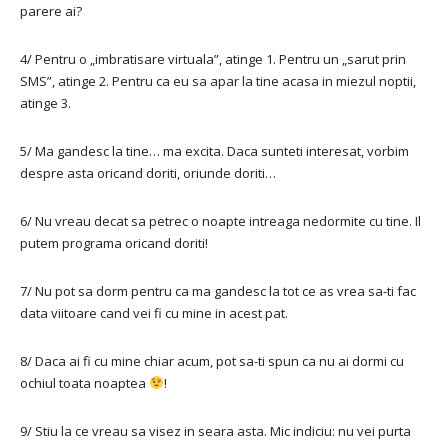
parere ai?
4/ Pentru o „imbratisare virtuala”, atinge 1. Pentru un „sarut prin
SMS”, atinge 2. Pentru ca eu sa apar la tine acasa in miezul noptii,
atinge 3.
5/ Ma gandesc la tine… ma excita. Daca sunteti interesat, vorbim
despre asta oricand doriti, oriunde doriti…
6/ Nu vreau decat sa petrec o noapte intreaga nedormite cu tine. Il
putem programa oricand doriti!
7/ Nu pot sa dorm pentru ca ma gandesc la tot ce as vrea sa-ti fac
data viitoare cand vei fi cu mine in acest pat.
8/ Daca ai fi cu mine chiar acum, pot sa-ti spun ca nu ai dormi cu
ochiul toata noaptea
!
9/ Stiu la ce vreau sa visez in seara asta. Mic indiciu: nu vei purta