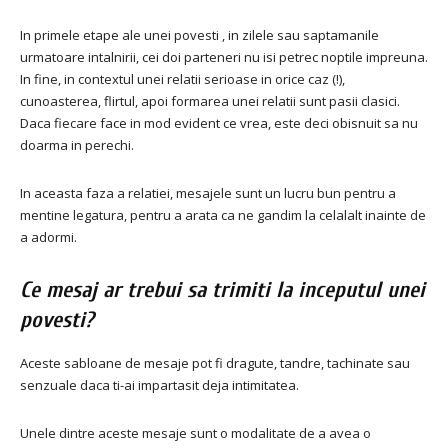
In primele etape ale unei povesti , in zilele sau saptamanile
urmatoare intalnirii, cei doi parteneri nu isi petrec noptile impreuna.
In fine, in contextul unei relatii serioase in orice caz (!),
cunoasterea, flirtul, apoi formarea unei relatii sunt pasii clasici.
Daca fiecare face in mod evident ce vrea, este deci obisnuit sa nu
doarma in perechi.
In aceasta faza a relatiei, mesajele sunt un lucru bun pentru a
mentine legatura, pentru a arata ca ne gandim la celalalt inainte de
a adormi.
Ce mesaj ar trebui sa trimiti la inceputul unei
povesti?
Aceste sabloane de mesaje pot fi dragute, tandre, tachinate sau
senzuale daca ti-ai impartasit deja intimitatea.
Unele dintre aceste mesaje sunt o modalitate de a avea o