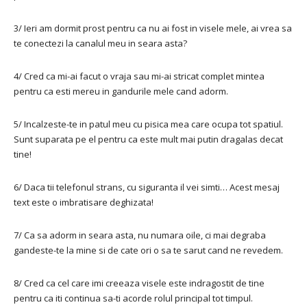
3/ Ieri am dormit prost pentru ca nu ai fost in visele mele, ai vrea sa
te conectezi la canalul meu in seara asta?
4/ Cred ca mi-ai facut o vraja sau mi-ai stricat complet mintea
pentru ca esti mereu in gandurile mele cand adorm.
5/ Incalzeste-te in patul meu cu pisica mea care ocupa tot spatiul.
Sunt suparata pe el pentru ca este mult mai putin dragalas decat
tine!
6/ Daca tii telefonul strans, cu siguranta il vei simti… Acest mesaj
text este o imbratisare deghizata!
7/ Ca sa adorm in seara asta, nu numara oile, ci mai degraba
gandeste-te la mine si de cate ori o sa te sarut cand ne revedem.
8/ Cred ca cel care imi creeaza visele este indragostit de tine
pentru ca iti continua sa-ti acorde rolul principal tot timpul.