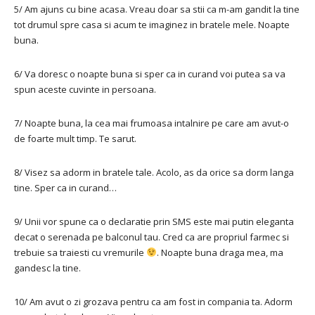
5/ Am ajuns cu bine acasa. Vreau doar sa stii ca m-am gandit la tine
tot drumul spre casa si acum te imaginez in bratele mele. Noapte
buna.
6/ Va doresc o noapte buna si sper ca in curand voi putea sa va
spun aceste cuvinte in persoana.
7/ Noapte buna, la cea mai frumoasa intalnire pe care am avut-o
de foarte mult timp. Te sarut.
8/ Visez sa adorm in bratele tale. Acolo, as da orice sa dorm langa
tine. Sper ca in curand…
9/ Unii vor spune ca o declaratie prin SMS este mai putin eleganta
decat o serenada pe balconul tau. Cred ca are propriul farmec si
trebuie sa traiesti cu vremurile
. Noapte buna draga mea, ma
gandesc la tine.
10/ Am avut o zi grozava pentru ca am fost in compania ta. Adorm