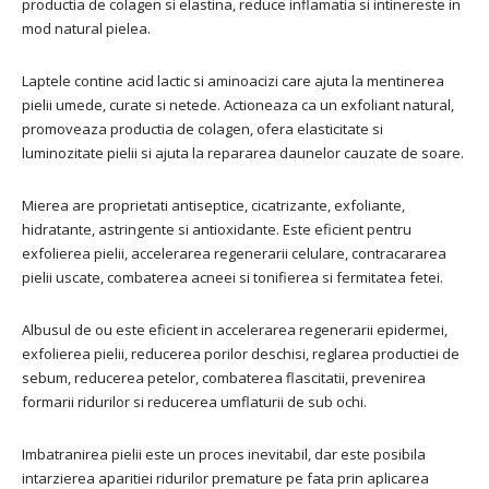
productia de colagen si elastina, reduce inflamatia si intinereste in
mod natural pielea.
Laptele contine acid lactic si aminoacizi care ajuta la mentinerea
pielii umede, curate si netede. Actioneaza ca un exfoliant natural,
promoveaza productia de colagen, ofera elasticitate si
luminozitate pielii si ajuta la repararea daunelor cauzate de soare.
Mierea are proprietati antiseptice, cicatrizante, exfoliante,
hidratante, astringente si antioxidante. Este eficient pentru
exfolierea pielii, accelerarea regenerarii celulare, contracararea
pielii uscate, combaterea acneei si tonifierea si fermitatea fetei.
Albusul de ou este eficient in accelerarea regenerarii epidermei,
exfolierea pielii, reducerea porilor deschisi, reglarea productiei de
sebum, reducerea petelor, combaterea flascitatii, prevenirea
formarii ridurilor si reducerea umflaturii de sub ochi.
Imbatranirea pielii este un proces inevitabil, dar este posibila
intarzierea aparitiei ridurilor premature pe fata prin aplicarea