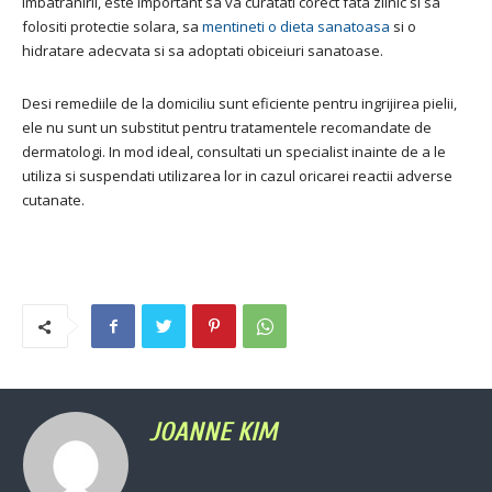
imbatranirii, este important sa va curatati corect fata zilnic si sa
folositi protectie solara, sa
mentineti o dieta sanatoasa
si o
hidratare adecvata si sa adoptati obiceiuri sanatoase.
Desi remediile de la domiciliu sunt eficiente pentru ingrijirea pielii,
ele nu sunt un substitut pentru tratamentele recomandate de
dermatologi. In mod ideal, consultati un specialist inainte de a le
utiliza si suspendati utilizarea lor in cazul oricarei reactii adverse
cutanate.
JOANNE KIM