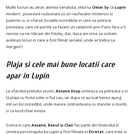
Multe lucruri au atras atentia serialului, stilul lui
Omar
Sy
ca
Lupin
modern , povestea razbunarii cu un raufacator misterios si
puternic si, in sfarsit, locatiile incredibile in care se petrece
povestea, care ne permit sa facem un calatorim prin Paris fara a fi
nevoie sa ne ridicam din fotoliu, dar, daca am vrea sa vizitam
aceleasi locuri in care a fost filmat serialul, unde ar trebui sa
mergem?
Plaja si cele mai bune locatii care
apar in Lupin
La sfarsitul primului sezon,
Assane
Diop
urmeaza sa petreaca o zi
la plaja cu fosta sotie si fiul sau, iar dupa ce au luat trenul ajung
intr-un loc incredibil, unde marea contrasteaza cu stancile si muntii,
si ca locul chiar exista.
Scena in care
Assane, Raoul si Clair
fac parte din festivalul in
cinstea personajului lui Lupin a fost filmata in
Etretat
, care este si