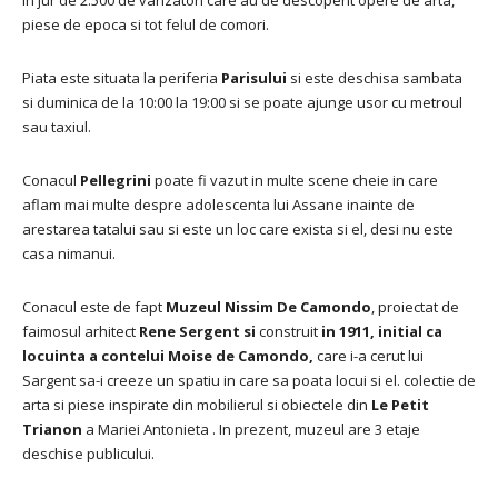
in jur de 2.500 de vanzatori care au de descoperit opere de arta,
piese de epoca si tot felul de comori.
Piata este situata la periferia
Parisului
si este deschisa sambata
si duminica de la 10:00 la 19:00 si se poate ajunge usor cu metroul
sau taxiul.
Conacul
Pellegrini
poate fi vazut in multe scene cheie in care
aflam mai multe despre adolescenta lui Assane inainte de
arestarea tatalui sau si este un loc care exista si el, desi nu este
casa nimanui.
Conacul este de fapt
Muzeul Nissim De Camondo
, proiectat de
faimosul arhitect
Rene Sergent si
construit
in 1911, initial ca
locuinta a contelui Moise de Camondo,
care i-a cerut lui
Sargent sa-i creeze un spatiu in care sa poata locui si el. colectie de
arta si piese inspirate din mobilierul si obiectele din
Le Petit
Trianon
a Mariei Antonieta .
In prezent, muzeul are 3 etaje
deschise publicului.