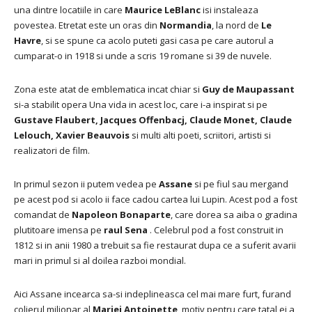
una dintre locatiile in care
Maurice LeBlanc
isi instaleaza
povestea.
Etretat este un oras din
Normandia
, la nord de
Le
Havre
, si se spune ca acolo puteti gasi casa pe care autorul a
cumparat-o in 1918 si unde a scris 19 romane si 39 de nuvele.
Zona este atat de emblematica incat chiar si
Guy de Maupassant
si-a stabilit opera Una vida in acest loc, care i-a inspirat si pe
Gustave Flaubert, Jacques Offenbacj, Claude Monet, Claude
Lelouch, Xavier Beauvois
si multi alti poeti, scriitori, artisti si
realizatori de film.
In primul sezon ii putem vedea pe
Assane
si pe fiul sau mergand
pe acest pod si acolo ii face cadou cartea lui Lupin.
Acest pod a fost
comandat de
Napoleon
Bonaparte
, care dorea sa aiba o gradina
plutitoare imensa pe
raul Sena
.
Celebrul pod a fost construit in
1812 si in anii 1980 a trebuit sa fie restaurat dupa ce a suferit avarii
mari in primul si al doilea razboi mondial.
Aici Assane incearca sa-si indeplineasca cel mai mare furt, furand
colierul milionar al
Mariei Antoinette
, motiv pentru care tatal ei a