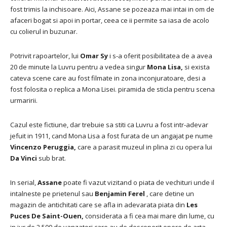
fost trimis la inchisoare.
Aici, Assane se pozeaza mai intai in om de
afaceri bogat si apoi in portar, ceea ce ii permite sa iasa de acolo
cu colierul in buzunar.
Potrivit rapoartelor, lui
Omar Sy
i s-a oferit posibilitatea de a avea
20 de minute la Luvru pentru a vedea singur
Mona
Lisa,
si exista
cateva scene care au fost filmate in zona inconjuratoare, desi a
fost folosita o replica a Mona Lisei. piramida de sticla pentru scena
urmaririi.
Cazul este fictiune, dar trebuie sa stiti ca Luvru a fost intr-adevar
jefuit in 1911, cand Mona Lisa a fost furata de un angajat pe nume
Vincenzo Peruggia,
care a parasit muzeul in plina zi cu opera lui
Da Vinci
sub brat.
In serial,
Assane
poate fi vazut vizitand o piata de vechituri unde il
intalneste pe prietenul sau
Benjamin Ferel
, care detine un
magazin de antichitati care se afla in adevarata piata din
Les
Puces De Saint-Ouen,
considerata a fi cea mai mare din lume, cu