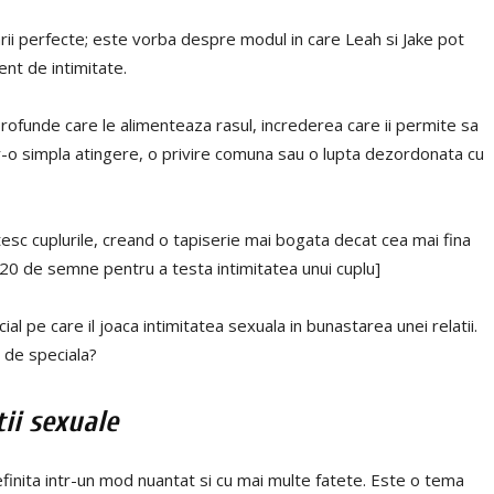
ii perfecte; este vorba despre modul in care Leah si Jake pot
ent de intimitate.
ofunde care le alimenteaza rasul, increderea care ii permite sa
tr-o simpla atingere, o privire comuna sau o lupta dezordonata cu
c cuplurile, creand o tapiserie mai bogata decat cea mai fina
– 20 de semne pentru a testa intimitatea unui cuplu]
al pe care il joaca intimitatea sexuala in bunastarea unei relatii.
t de speciala?
ii sexuale
definita intr-un mod nuantat si cu mai multe fatete. Este o tema