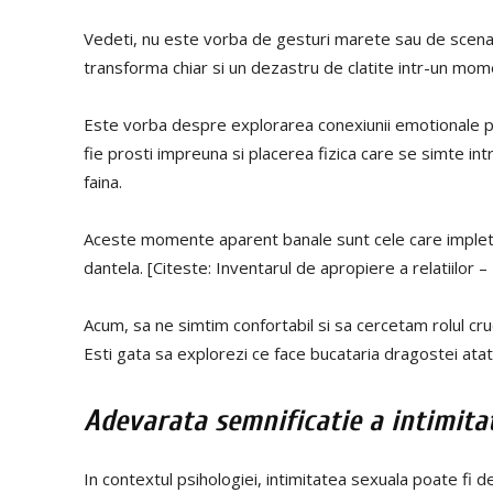
Vedeti, nu este vorba de gesturi marete sau de scenar
transforma chiar si un dezastru de clatite intr-un mom
Este vorba despre explorarea conexiunii emotionale pr
fie prosti impreuna si placerea fizica care se simte in
faina.
Aceste momente aparent banale sunt cele care impletes
dantela. [Citeste: Inventarul de apropiere a relatiilor 
Acum, sa ne simtim confortabil si sa cercetam rolul cruci
Esti gata sa explorezi ce face bucataria dragostei ata
Adevarata semnificatie a intimitat
In contextul psihologiei, intimitatea sexuala poate fi 