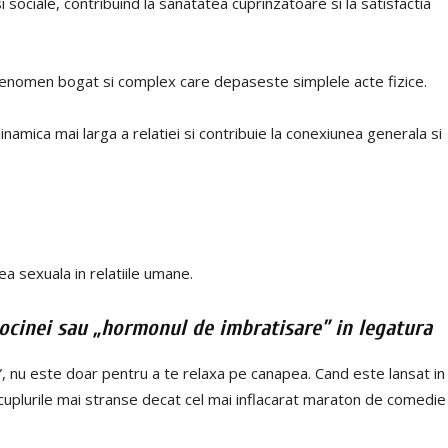
 sociale, contribuind la sanatatea cuprinzatoare si la satisfactia
n fenomen bogat si complex care depaseste simplele acte fizice.
 dinamica mai larga a relatiei si contribuie la conexiunea generala si
tea sexuala in relatiile umane.
itocinei sau „hormonul de imbratisare” in legatura
”, nu este doar pentru a te relaxa pe canapea. Cand este lansat in
 cuplurile mai stranse decat cel mai inflacarat maraton de comedie