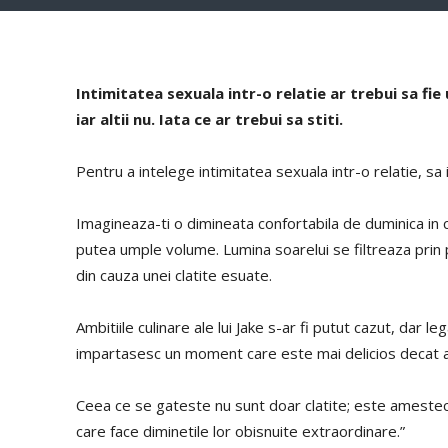
Intimitatea sexuala intr-o relatie ar trebui sa fi
iar altii nu. Iata ce ar trebui sa stiti.
Pentru a intelege intimitatea sexuala intr-o relatie, sa
Imagineaza-ti o dimineata confortabila de duminica in c
putea umple volume. Lumina soarelui se filtreaza prin
din cauza unei clatite esuate.
Ambitiile culinare ale lui Jake s-ar fi putut cazut, dar le
impartasesc un moment care este mai delicios decat ar
Ceea ce se gateste nu sunt doar clatite; este amestecu
care face diminetile lor obisnuite extraordinare.”