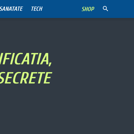
SANATATE
TECH
SHOP
FICATIA,
 SECRETE