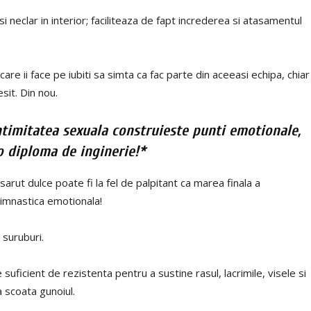
si neclar in interior; faciliteaza de fapt increderea si atasamentul
 care ii face pe iubiti sa simta ca fac parte din aceeasi echipa, chiar
sit. Din nou.
timitatea sexuala construieste punti emotionale,
o diploma de inginerie!*
rut dulce poate fi la fel de palpitant ca marea finala a
 gimnastica emotionala!
 suruburi.
 suficient de rezistenta pentru a sustine rasul, lacrimile, visele si
a scoata gunoiul.