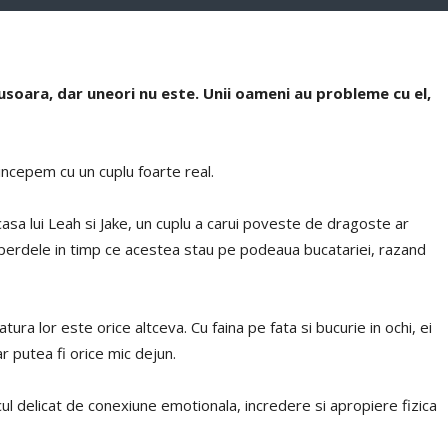
e usoara, dar uneori nu este. Unii oameni au probleme cu el,
 incepem cu un cuplu foarte real.
asa lui Leah si Jake, un cuplu a carui poveste de dragoste ar
 perdele in timp ce acestea stau pe podeaua bucatariei, razand
gatura lor este orice altceva. Cu faina pe fata si bucurie in ochi, ei
 putea fi orice mic dejun.
l delicat de conexiune emotionala, incredere si apropiere fizica