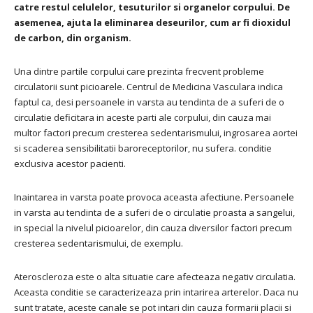
catre restul celulelor, tesuturilor si organelor corpului. De
asemenea, ajuta la eliminarea deseurilor, cum ar fi dioxidul
de carbon, din organism.
Una dintre partile corpului care prezinta frecvent probleme
circulatorii sunt picioarele. Centrul de Medicina Vasculara indica
faptul ca, desi persoanele in varsta au tendinta de a suferi de o
circulatie deficitara in aceste parti ale corpului, din cauza mai
multor factori precum cresterea sedentarismului, ingrosarea aortei
si scaderea sensibilitatii baroreceptorilor, nu sufera. conditie
exclusiva acestor pacienti.
Inaintarea in varsta poate provoca aceasta afectiune. Persoanele
in varsta au tendinta de a suferi de o circulatie proasta a sangelui,
in special la nivelul picioarelor, din cauza diversilor factori precum
cresterea sedentarismului, de exemplu.
Ateroscleroza este o alta situatie care afecteaza negativ circulatia.
Aceasta conditie se caracterizeaza prin intarirea arterelor. Daca nu
sunt tratate, aceste canale se pot intari din cauza formarii placii si