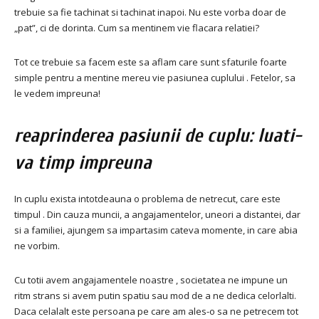
trebuie sa fie tachinat si tachinat inapoi. Nu este vorba doar de
„pat”, ci de dorinta. Cum sa mentinem vie flacara relatiei?
Tot ce trebuie sa facem este sa aflam care sunt sfaturile foarte
simple pentru a mentine mereu vie pasiunea cuplului . Fetelor, sa
le vedem impreuna!
reaprinderea pasiunii de cuplu: luati-
va timp impreuna
In cuplu exista intotdeauna o problema de netrecut, care este
timpul . Din cauza muncii, a angajamentelor, uneori a distantei, dar
si a familiei, ajungem sa impartasim cateva momente, in care abia
ne vorbim.
Cu totii avem angajamentele noastre , societatea ne impune un
ritm strans si avem putin spatiu sau mod de a ne dedica celorlalti.
Daca celalalt este persoana pe care am ales-o sa ne petrecem tot