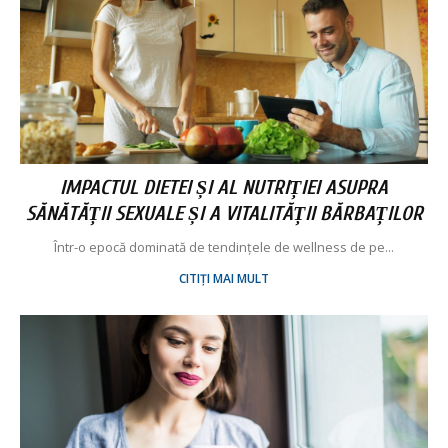
IMPACTUL DIETEI ȘI AL NUTRIȚIEI ASUPRA
SĂNĂTĂȚII SEXUALE ȘI A VITALITĂȚII BĂRBAȚILOR
Într-o epocă dominată de tendințele de wellness de pe...
CITIȚI MAI MULT