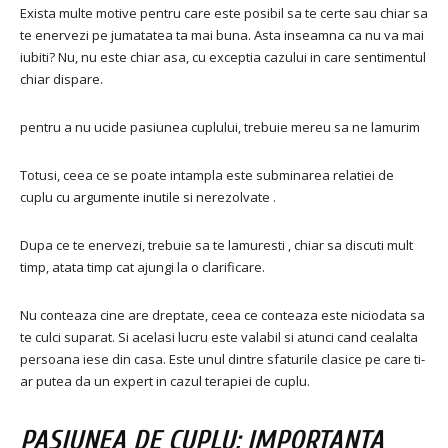
Exista multe motive pentru care este posibil sa te certe sau chiar sa
te enervezi pe jumatatea ta mai buna. Asta inseamna ca nu va mai
iubiti? Nu, nu este chiar asa, cu exceptia cazului in care sentimentul
chiar dispare.
pentru a nu ucide pasiunea cuplului, trebuie mereu sa ne lamurim
Totusi, ceea ce se poate intampla este subminarea relatiei de
cuplu cu argumente inutile si nerezolvate .
Dupa ce te enervezi, trebuie sa te lamuresti , chiar sa discuti mult
timp, atata timp cat ajungi la o clarificare.
Nu conteaza cine are dreptate, ceea ce conteaza este niciodata sa
te culci suparat. Si acelasi lucru este valabil si atunci cand cealalta
persoana iese din casa. Este unul dintre sfaturile clasice pe care ti-
ar putea da un expert in cazul terapiei de cuplu.
PASIUNEA DE CUPLU: IMPORTANTA