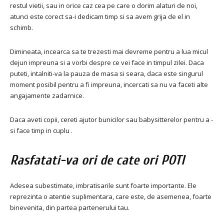
restul vietii, sau in orice caz cea pe care o dorim alaturi de noi,
atunci este corect sa-i dedicam timp si sa avem grija de el in
schimb.
Dimineata, incearca sa te trezesti mai devreme pentru a lua micul
dejun impreuna si a vorbi despre ce vei face in timpul zilei. Daca
puteti, intalniti-va la pauza de masa si seara, daca este singurul
moment posibil pentru a fi impreuna, incercati sa nu va faceti alte
angajamente zadarnice.
Daca aveti copii, cereti ajutor bunicilor sau babysitterelor pentru a -
si face timp in cuplu .
Rasfatati-va ori de cate ori POTI
Adesea subestimate, imbratisarile sunt foarte importante. Ele
reprezinta o atentie suplimentara, care este, de asemenea, foarte
binevenita, din partea partenerului tau.