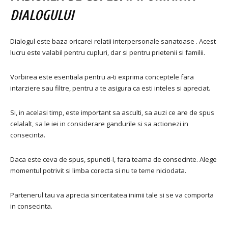
DIALOGULUI
Dialogul este baza oricarei relatii interpersonale sanatoase . Acest
lucru este valabil pentru cupluri, dar si pentru prietenii si familii.
Vorbirea este esentiala pentru a-ti exprima conceptele fara
intarziere sau filtre, pentru a te asigura ca esti inteles si apreciat.
Si, in acelasi timp, este important sa asculti, sa auzi ce are de spus
celalalt, sa le iei in considerare gandurile si sa actionezi in
consecinta.
Daca este ceva de spus, spuneti-l, fara teama de consecinte. Alege
momentul potrivit si limba corecta si nu te teme niciodata.
Partenerul tau va aprecia sinceritatea inimii tale si se va comporta
in consecinta.