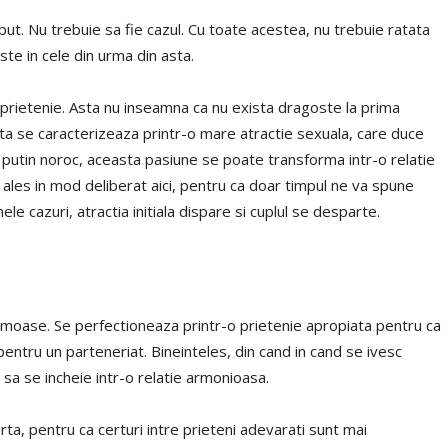
put. Nu trebuie sa fie cazul. Cu toate acestea, nu trebuie ratata
e in cele din urma din asta.
i prietenie. Asta nu inseamna ca nu exista dragoste la prima
a se caracterizeaza printr-o mare atractie sexuala, care duce
 putin noroc, aceasta pasiune se poate transforma intr-o relatie
 ales in mod deliberat aici, pentru ca doar timpul ne va spune
le cazuri, atractia initiala dispare si cuplul se desparte.
umoase. Se perfectioneaza printr-o prietenie apropiata pentru ca
pentru un parteneriat. Bineinteles, din cand in cand se ivesc
 sa se incheie intr-o relatie armonioasa.
rta, pentru ca certuri intre prieteni adevarati sunt mai