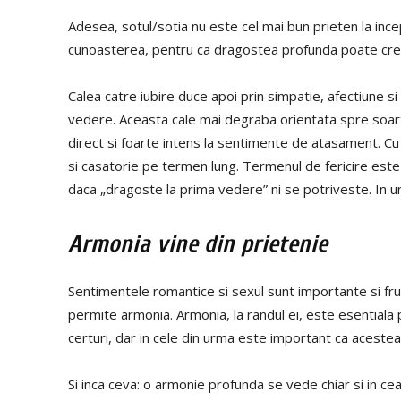
Adesea, sotul/sotia nu este cel mai bun prieten la ince
cunoasterea, pentru ca dragostea profunda poate crest
Calea catre iubire duce apoi prin simpatie, afectiune s
vedere. Aceasta cale mai degraba orientata spre soart
direct si foarte intens la sentimente de atasament. Cu
si casatorie pe termen lung. Termenul de fericire este
daca „dragoste la prima vedere” ni se potriveste. In une
Armonia vine din prietenie
Sentimentele romantice si sexul sunt importante si fr
permite armonia. Armonia, la randul ei, este esentiala 
certuri, dar in cele din urma este important ca acestea
Si inca ceva: o armonie profunda se vede chiar si in cea