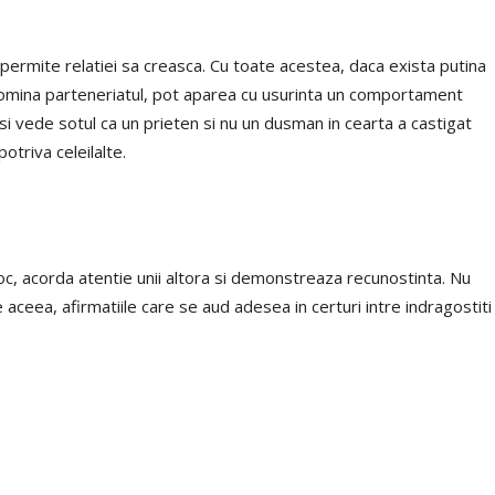
u permite relatiei sa creasca. Cu toate acestea, daca exista putina
domina parteneriatul, pot aparea cu usurinta un comportament
si vede sotul ca un prieten si nu un dusman in cearta a castigat
otriva celeilalte.
iproc, acorda atentie unii altora si demonstreaza recunostinta. Nu
 aceea, afirmatiile care se aud adesea in certuri intre indragostiti