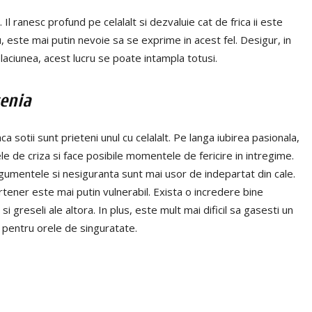
l ranesc profund pe celalalt si dezvaluie cat de frica ii este
, este mai putin nevoie sa se exprime in acest fel. Desigur, in
elaciunea, acest lucru se poate intampla totusi.
enia
 sotii sunt prieteni unul cu celalalt. Pe langa iubirea pasionala,
ele de criza si face posibile momentele de fericire in intregime.
rgumentele si nesiguranta sunt mai usor de indepartat din cale.
rtener este mai putin vulnerabil. Exista o incredere bine
si greseli ale altora. In plus, este mult mai dificil sa gasesti un
 pentru orele de singuratate.