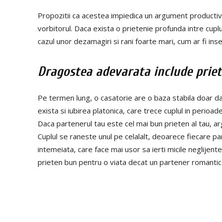
Propozitii ca acestea impiedica un argument productiv. I
vorbitorul. Daca exista o prietenie profunda intre cuplu
cazul unor dezamagiri si rani foarte mari, cum ar fi ins
Dragostea adevarata include priet
Pe termen lung, o casatorie are o baza stabila doar daca
exista si iubirea platonica, care trece cuplul in perioad
Daca partenerul tau este cel mai bun prieten al tau, a
Cuplul se raneste unul pe celalalt, deoarece fiecare pa
intemeiata, care face mai usor sa ierti micile neglijente 
prieten bun pentru o viata decat un partener romantic
Share