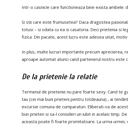
Intr-o casnicie care functioneaza bine exista ambele:
Si stii care este frumusetea? Daca dragostea pasional
totusi – si odata cu ea si casatoria. Deci prietenia si
fizica. Din pacate, acest lucru este adesea uitat, motiv 
In plus, multe lucruri importante precum aprecierea, re
aproape automat atunci cand partenerul nostru este ce
De la prietenie la relatie
Termenul de prietenie nu pare foarte sexy. Cand te gand
tau (cei mai buni prieteni pentru totdeauna) , ai tendi
excursie comuna de cumparaturi. Eliberati-va de aceste
bun prieten si sa-l consideri un iubit in acelasi timp. 
aceasta poate fi foarte promitatoare. La urma urmei, va