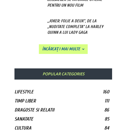
PENTRU UN NOU FILM
„JOKER: FOLIE A DEUX”, DE LA
„NUDITATE COMPLETA” LA HARLEY
QUINN A LUI LADY GAGA
ÎNCĂRCAȚI MAI MULTE
POPULAR CATEGORIES
LIFESTYLE
160
TIMP LIBER
111
DRAGOSTE SI RELATII
86
SANATATE
85
CULTURA
84