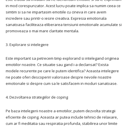
in mod corespunzator. Acest lucru poate implica sa numim ceea ce
simtim si sa ne impartasim emotiile cu cineva in care avem
incredere sau printr-o iesire creativa. Expresia emotionala
sanatoasa faciliteaza eliberarea tensiunii emotionale acumulate si
promoveaza o mai mare claritate mentala.
3. Explorare si intelegere
Este important sa petrecem timp explorand si intelegand originea
emotiilor noastre. Ce situatie sau gand i-a declansat? Exista
modele recurente pe care le putem identifica? Aceasta intelegere
ne poate oferi descoperiri valoroase despre nevoile noastre
emotionale si despre cum sa le satisfacem in moduri sanatoase.
4. Dezvoltarea strategiilor de coping
Pe baza intelegerii noastre a emotiilor, putem dezvolta strategii
eficiente de coping. Aceasta ar putea include tehnici de relaxare,
cum ar fi meditatia sau respiratia profunda, stabilirea unor limite