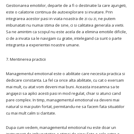
Gestionarea emotiilor, departe de a fi o destinatie la care ajungeti,
este o calatorie continua de autoexplorare si invatare. Prin
integrarea acestor pasi in viata noastra de zi cu zi, ne putem
imbunatati nu numai stima de sine, ci si calitatea generala a vietii.
Sa ne amintim ca scopul nu este acela de a elimina emotiile dificile,
ci de a invata sa le navigam cu gratie, intelegand ca sunt o parte
integranta a experientei noastre umane.
7. Mentinerea practicii
Managementul emotional este o abilitate care necesita practica si
dedicare constanta. La fel ca orice alta abilitate, cu cat o exersam
mai mult, cu atat vom deveni mai buni. Aceasta inseamna sa te
angajezi sa aplici acesti pasi in mod regulat, chiar si atunci cand
pare complex. In timp, managementul emotional va deveni mai
natural si mai putin fortat, permitandu-ne sa facem fata situatiilor
cu mai mult calm si claritate.
Dupa cum vedem, managementul emotional nu este doar un