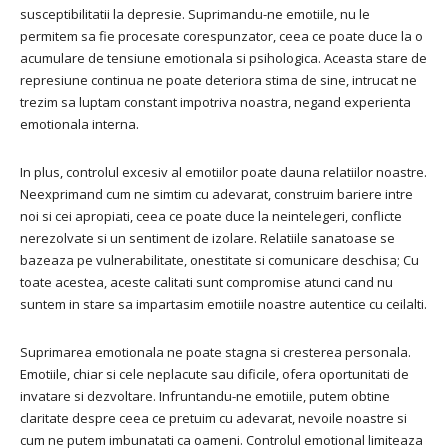
susceptibilitatii la depresie. Suprimandu-ne emotiile, nu le
permitem sa fie procesate corespunzator, ceea ce poate duce la o
acumulare de tensiune emotionala si psihologica. Aceasta stare de
represiune continua ne poate deteriora stima de sine, intrucat ne
trezim sa luptam constant impotriva noastra, negand experienta
emotionala interna.
In plus, controlul excesiv al emotiilor poate dauna relatiilor noastre.
Neexprimand cum ne simtim cu adevarat, construim bariere intre
noi si cei apropiati, ceea ce poate duce la neintelegeri, conflicte
nerezolvate si un sentiment de izolare. Relatiile sanatoase se
bazeaza pe vulnerabilitate, onestitate si comunicare deschisa; Cu
toate acestea, aceste calitati sunt compromise atunci cand nu
suntem in stare sa impartasim emotiile noastre autentice cu ceilalti.
Suprimarea emotionala ne poate stagna si cresterea personala.
Emotiile, chiar si cele neplacute sau dificile, ofera oportunitati de
invatare si dezvoltare. Infruntandu-ne emotiile, putem obtine
claritate despre ceea ce pretuim cu adevarat, nevoile noastre si
cum ne putem imbunatati ca oameni. Controlul emotional limiteaza