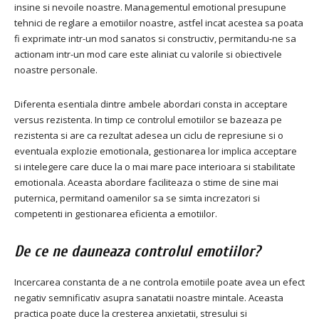
insine si nevoile noastre. Managementul emotional presupune
tehnici de reglare a emotiilor noastre, astfel incat acestea sa poata
fi exprimate intr-un mod sanatos si constructiv, permitandu-ne sa
actionam intr-un mod care este aliniat cu valorile si obiectivele
noastre personale.
Diferenta esentiala dintre ambele abordari consta in acceptare
versus rezistenta. In timp ce controlul emotiilor se bazeaza pe
rezistenta si are ca rezultat adesea un ciclu de represiune si o
eventuala explozie emotionala, gestionarea lor implica acceptare
si intelegere care duce la o mai mare pace interioara si stabilitate
emotionala. Aceasta abordare faciliteaza o stime de sine mai
puternica, permitand oamenilor sa se simta increzatori si
competenti in gestionarea eficienta a emotiilor.
De ce ne dauneaza controlul emotiilor?
Incercarea constanta de a ne controla emotiile poate avea un efect
negativ semnificativ asupra sanatatii noastre mintale. Aceasta
practica poate duce la cresterea anxietatii, stresului si