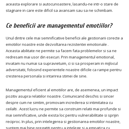
aceasta explorare si autocunoastere, lasandu-ne intr-o stare de
stagnare in care este dificil sa avansam sau sa ne schimbam.
Ce beneficii are managementul emotiilor?
Unul dintre cele mai semnificative beneficii ale gestionarii corecte a
emotiilor noastre este dezvoltarea rezistentei emotionale .
Aceasta abilitate ne permite sa facem fata problemelor si sa ne
redresam mai usor din esecuri. Prin managementul emotional,
invatam nu numai sa supravietuim, ci si sa prosperam in mijlocul
adversitatii, folosind experientele noastre dificile ca rampe pentru
cresterea personala si intarirea stimei de sine.
Managementul eficient al emotiilor are, de asemenea, un impact
pozitiv asupra relatiilor noastre. Comunicand deschis si sincer
despre cum ne simtim, promovam increderea si intimitatea cu
ceilalti . Acest lucru ne permite sa construim relatii mai profunde si
mai semnificative, unde exista loc pentru vulnerabilitate si sprijin
reciproc. In plus, prin intelegerea si gestionarea emotiilor noastre,
suntem mai bine pregatiti pentru a intelege si a empatiza cu