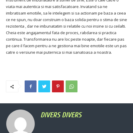
instrument de imbunatatire a stimei de sine; Este o cale catre o
viata mai autentica si mai satisfacatoare. Invatand sa ne
imbratisam emotiile, sa le intelegem si sa actionam pe baza a ceea
ce ne spun, nu doar construim o baza solida pentru o stima de sine
rezistenta , dar ne imbunatatim si relatiile cu noi insine si cu ceilalti.
Cheia este angajamentul fata de proces, rabdarea si practica
continua. Transformarea nu are loc peste noapte, dar fiecare pas
pe care il facem pentru a ne gestiona mai bine emotiile este un pas
catre o versiune mai puternica si mai sanatoasa a noastra.
DIVERS DIVERS