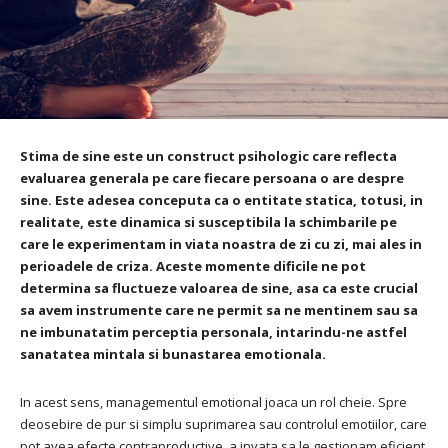
Stima de sine este un construct psihologic care reflecta
evaluarea generala pe care fiecare persoana o are despre
sine. Este adesea conceputa ca o entitate statica, totusi, in
realitate, este dinamica si susceptibila la schimbarile pe
care le experimentam in viata noastra de zi cu zi, mai ales in
perioadele de criza. Aceste momente dificile ne pot
determina sa fluctueze valoarea de sine, asa ca este crucial
sa avem instrumente care ne permit sa ne mentinem sau sa
ne imbunatatim perceptia personala, intarindu-ne astfel
sanatatea mintala si bunastarea emotionala.
In acest sens, managementul emotional joaca un rol cheie. Spre
deosebire de pur si simplu suprimarea sau controlul emotiilor, care
pot avea efecte contraproductive, a invata sa le gestionam eficient