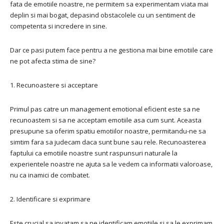
fata de emotiile noastre, ne permitem sa experimentam viata mai
deplin si mai bogat, depasind obstacolele cu un sentiment de
competenta si incredere in sine.
Dar ce pasi putem face pentru a ne gestiona mai bine emotiile care
ne pot afecta stima de sine?
1. Recunoastere si acceptare
Primul pas catre un management emotional eficient este sa ne
recunoastem si sa ne acceptam emotiile asa cum sunt. Aceasta
presupune sa oferim spatiu emotiilor noastre, permitandu-ne sa
simtim fara sa judecam daca sunt bune sau rele. Recunoasterea
faptului ca emotiile noastre sunt raspunsuri naturale la
experientele noastre ne ajuta sa le vedem ca informatii valoroase,
nu ca inamici de combatet.
2. Identificare si exprimare
Este crucial sa invatam sa ne identificam emotiile si sa le exprimam