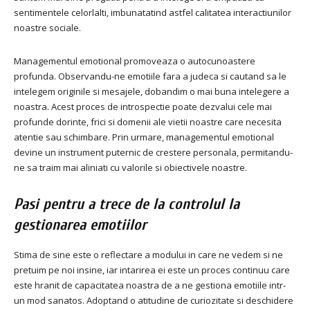
sentimentele celorlalti, imbunatatind astfel calitatea interactiunilor
noastre sociale.
Managementul emotional promoveaza o autocunoastere
profunda. Observandu-ne emotiile fara a judeca si cautand sa le
intelegem originile si mesajele, dobandim o mai buna intelegere a
noastra. Acest proces de introspectie poate dezvalui cele mai
profunde dorinte, frici si domenii ale vietii noastre care necesita
atentie sau schimbare. Prin urmare, managementul emotional
devine un instrument puternic de crestere personala, permitandu-
ne sa traim mai aliniati cu valorile si obiectivele noastre.
Pasi pentru a trece de la controlul la
gestionarea emotiilor
Stima de sine este o reflectare a modului in care ne vedem si ne
pretuim pe noi insine, iar intarirea ei este un proces continuu care
este hranit de capacitatea noastra de a ne gestiona emotiile intr-
un mod sanatos. Adoptand o atitudine de curiozitate si deschidere