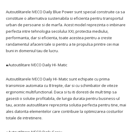
Autoutilitarele IVECO Daily Blue Power sunt special construite ca sa
constituie o alternativa sustenabila si eficienta pentru transportul
urban de persoane si de marfa. Acest model reprezinta o imbinare
perfecta intre tehnologia secolului XXI, protectia mediului,
performanta, dar si eficienta, toate acestea pentru a creste
randamentul afacerii tale si pentru a te propulsa printre cei mai
buni in domeniul tau de lucru.
●
Autoutilitare IVECO Daily HI- Matic
Autoutilitarele IVECO Daily HI- Matic sunt echipate cu prima
transmisie automata cu 8 trepte, dar si cu schimbator de viteze
ergonomic multifunctional. Daca si tu iti doresti de mult timp sa
gasesti o solutie profitabila, de lunga durata pentru business-ul
tau, aceste autoutilitare reprezinta solutia perfecta pentru tine, mai
ales datorita elementelor care contribuie la optimizarea costurilor
totale de intretinere.