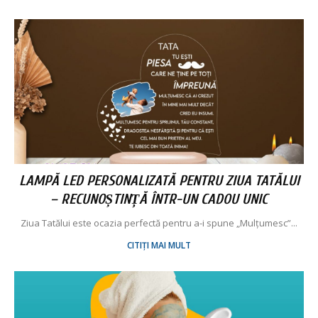
LAMPĂ LED PERSONALIZATĂ PENTRU ZIUA TATĂLUI
– RECUNOȘTINȚĂ ÎNTR-UN CADOU UNIC
Ziua Tatălui este ocazia perfectă pentru a-i spune „Mulțumesc”...
CITIȚI MAI MULT