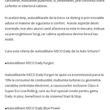
caroseriei, motoarele puternice, si, bineinteles, prin confortul oferit
soferilor in interiorul cabinei.
In acelasi timp, autoutilitarele de la Iveco se disting si prin inovatiile
aduse in materie de siguranta si confort. Aceste aspecte devin
esentiale, mai ales atunci cand afacerea ta este in miscare, trebuie
sa parcurgimisiuni lungi, iar cabina spatioasa devine biroul tau
mobil.
Care este oferta de autoutilitare IVECO Daily de la Auto Schunn?
●
Autoutilitare IVECO Daily Furgon
Autoutilitarele IVECO Daily Furgon te ajuta sa economisesti pana la
10% la consumul de combustibil, multumita turbinei cu geometrie
variabila controlata electronic, a cauciucurilor exclusive Class A
Super Eco Low Rolling, care au fost special create pentru gama
Daily. In plus, beneficiezi si de sistemul Start & Stop.
●
Autoutilitare IVECO Daily Blue Power