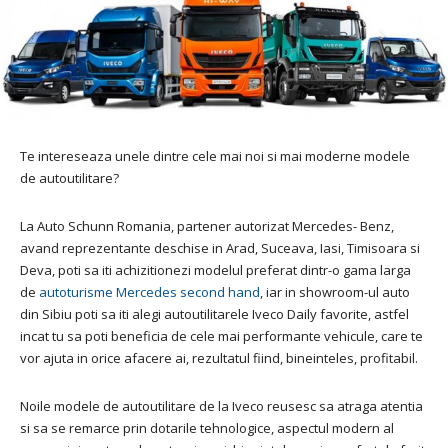
Te intereseaza unele dintre cele mai noi si mai moderne modele
de autoutilitare?
La Auto Schunn Romania, partener autorizat Mercedes- Benz,
avand reprezentante deschise in Arad, Suceava, Iasi, Timisoara si
Deva, poti sa iti achizitionezi modelul preferat dintr-o gama larga
de
autoturisme Mercedes second hand
, iar in showroom-ul auto
din Sibiu poti sa iti alegi autoutilitarele Iveco Daily favorite, astfel
incat tu sa poti beneficia de cele mai performante vehicule, care te
vor ajuta in orice afacere ai, rezultatul fiind, bineinteles, profitabil.
Noile modele de autoutilitare de la Iveco reusesc sa atraga atentia
si sa se remarce prin dotarile tehnologice, aspectul modern al