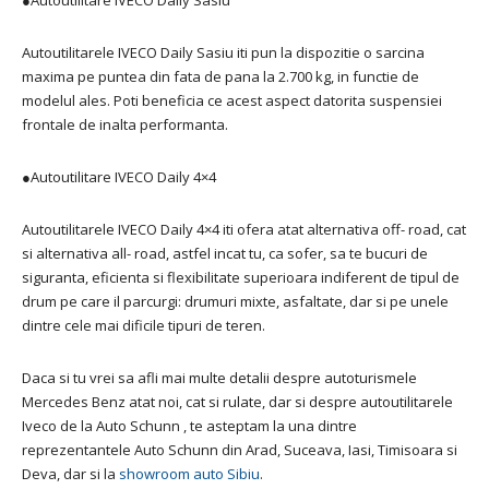
●
Autoutilitare IVECO Daily Sasiu
Autoutilitarele IVECO Daily Sasiu iti pun la dispozitie o sarcina
maxima pe puntea din fata de pana la 2.700 kg, in functie de
modelul ales. Poti beneficia ce acest aspect datorita suspensiei
frontale de inalta performanta.
●
Autoutilitare IVECO Daily 4×4
Autoutilitarele IVECO Daily 4×4 iti ofera atat alternativa off- road, cat
si alternativa all- road, astfel incat tu, ca sofer, sa te bucuri de
siguranta, eficienta si flexibilitate superioara indiferent de tipul de
drum pe care il parcurgi: drumuri mixte, asfaltate, dar si pe unele
dintre cele mai dificile tipuri de teren.
Daca si tu vrei sa afli mai multe detalii despre autoturismele
Mercedes Benz atat noi, cat si rulate, dar si despre autoutilitarele
Iveco de la Auto Schunn , te asteptam la una dintre
reprezentantele Auto Schunn din Arad, Suceava, Iasi, Timisoara si
Deva, dar si la
showroom auto Sibiu
.