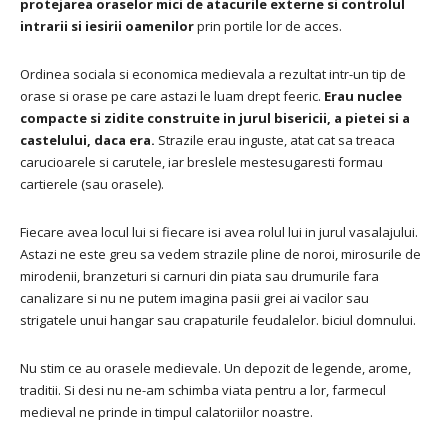
protejarea oraselor mici de atacurile externe si controlul
intrarii si iesirii oamenilor
prin portile lor de acces.
Ordinea sociala si economica medievala a rezultat intr-un tip de
orase si orase pe care astazi le luam drept feeric.
Erau nuclee
compacte si zidite construite in jurul bisericii, a pietei si a
castelului, daca era.
Strazile erau inguste, atat cat sa treaca
carucioarele si carutele, iar breslele mestesugaresti formau
cartierele (sau orasele).
Fiecare avea locul lui si fiecare isi avea rolul lui in jurul vasalajului.
Astazi ne este greu sa vedem strazile pline de noroi, mirosurile de
mirodenii, branzeturi si carnuri din piata sau drumurile fara
canalizare si nu ne putem imagina pasii grei ai vacilor sau
strigatele unui hangar sau crapaturile feudalelor. biciul domnului.
Nu stim ce au orasele medievale.
Un depozit de legende, arome,
traditii.
Si desi nu ne-am schimba viata pentru a lor, farmecul
medieval ne prinde in timpul calatoriilor noastre.