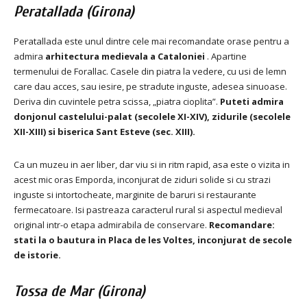
Peratallada (Girona)
Peratallada este unul dintre cele mai recomandate orase pentru a
admira
arhitectura medievala a Cataloniei
.
Apartine
termenului de Forallac.
Casele din piatra la vedere, cu usi de lemn
care dau acces, sau iesire, pe stradute inguste, adesea sinuoase.
Deriva din cuvintele petra scissa, „piatra cioplita”.
Puteti admira
donjonul castelului-palat (secolele XI-XIV), zidurile (secolele
XII-XIII) si biserica Sant Esteve (sec. XIII).
Ca un muzeu in aer liber, dar viu si in ritm rapid, asa este o vizita in
acest mic oras Emporda, inconjurat de ziduri solide si cu strazi
inguste si intortocheate, marginite de baruri si restaurante
fermecatoare.
Isi pastreaza caracterul rural si aspectul medieval
original intr-o etapa admirabila de conservare.
Recomandare:
stati la o bautura in Placa de les Voltes, inconjurat de secole
de istorie.
Tossa de Mar (Girona)