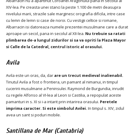
Albarracin nu a apartinut Coroanei Aragonului pana in secolul al
XIV-lea.
Pe creasta unei stanci la peste 1.100 de metri deasupra
nivelului marii, strazile sale marginesc orografia dificila, intre case
cu lemn de lemn si case de noroi.
Cu vestigii celtice si romane,
Albarracin isi datoreaza numele prezentei musulmane care a durat
aproape un secol, pana in secolul al XII-lea.
Nu trebuie sa ratati
plimbarea de-a lungul zidurilor si sa va opriti la Plaza Mayor
si Calle de la Catedral, centrul istoric al orasului.
Avila
Avila este un oras, da, dar
are un trecut medieval inalienabil.
Tinutul Avila a fost o frontiera, un pamant al nimanui, in timpul
cuceririi musulmane a Peninsulei.
Raymond de Burgundia, inrudit
cu regele Alfonso al VI-lea al Leon si Castilia, a repopulat aceste
pamanturi in s.
XI si i-a intarit prin intarirea orasului.
Peretele
imprima caracter.
Si este simbolul Avilei.
In timpul s.
XIV, zidul
avea un sant si poduri mobile.
Santillana de Mar (Cantabria)