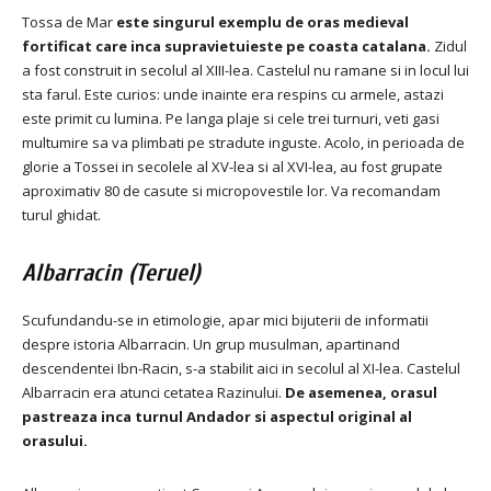
Tossa de Mar
este singurul exemplu de oras medieval
fortificat care inca supravietuieste pe coasta catalana.
Zidul
a fost construit in secolul al XIII-lea.
Castelul nu ramane si in locul lui
sta farul.
Este curios: unde inainte era respins cu armele, astazi
este primit cu lumina.
Pe langa plaje si cele trei turnuri, veti gasi
multumire sa va plimbati pe stradute inguste.
Acolo, in perioada de
glorie a Tossei in secolele al XV-lea si al XVI-lea, au fost grupate
aproximativ 80 de casute si micropovestile lor.
Va recomandam
turul ghidat.
Albarracin (Teruel)
Scufundandu-se in etimologie, apar mici bijuterii de informatii
despre istoria Albarracin.
Un grup musulman, apartinand
descendentei Ibn-Racin, s-a stabilit aici in secolul al XI-lea.
Castelul
Albarracin era atunci cetatea Razinului.
De asemenea, orasul
pastreaza inca turnul Andador si aspectul original al
orasului.