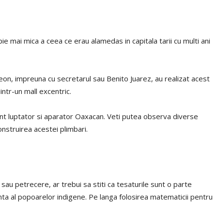
e mai mica a ceea ce erau alamedas in capitala tarii cu multi ani
eon, impreuna cu secretarul sau Benito Juarez, au realizat acest
intr-un mall excentric.
t luptator si aparator Oaxacan. Veti putea observa diverse
onstruirea acestei plimbari.
au petrecere, ar trebui sa stiti ca tesaturile sunt o parte
nta al popoarelor indigene. Pe langa folosirea matematicii pentru