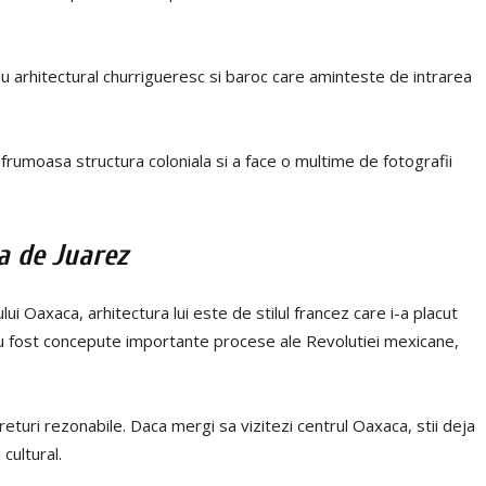
au arhitectural churrigueresc si baroc care aminteste de intrarea
a frumoasa structura coloniala si a face o multime de fotografii
a de Juarez
ui Oaxaca, arhitectura lui este de stilul francez care i-a placut
u au fost concepute importante procese ale Revolutiei mexicane,
returi rezonabile. Daca mergi sa vizitezi centrul Oaxaca, stii deja
cultural.