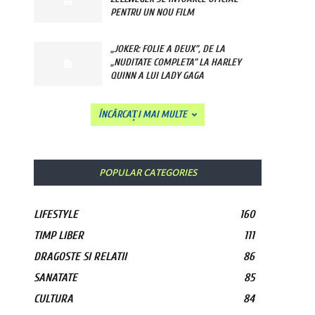
PENTRU UN NOU FILM
„JOKER: FOLIE A DEUX”, DE LA
„NUDITATE COMPLETA” LA HARLEY
QUINN A LUI LADY GAGA
ÎNCĂRCAȚI MAI MULTE
POPULAR CATEGORIES
LIFESTYLE
160
TIMP LIBER
111
DRAGOSTE SI RELATII
86
SANATATE
85
CULTURA
84