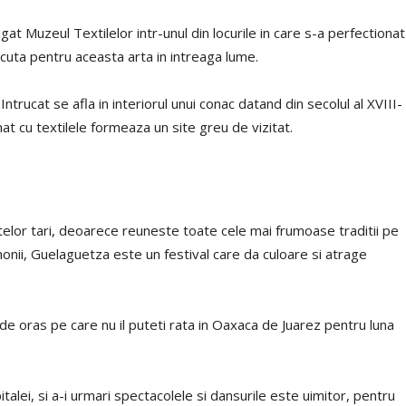
tigat Muzeul Textilelor intr-unul din locurile in care s-a perfectionat
cuta pentru aceasta arta in intreaga lume.
Intrucat se afla in interiorul unui conac datand din secolul al XVIII-
at cu textilele formeaza un site greu de vizitat.
itelor tari, deoarece reuneste toate cele mai frumoase traditii pe
monii, Guelaguetza este un festival care da culoare si atrage
de oras pe care nu il puteti rata in Oaxaca de Juarez pentru luna
talei, si a-i urmari spectacolele si dansurile este uimitor, pentru