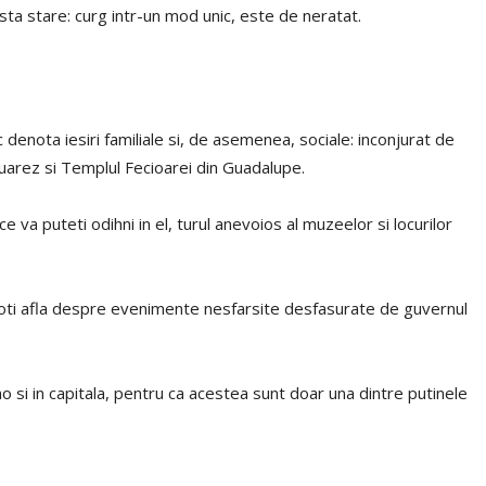
sta stare: curg intr-un mod unic, este de neratat.
denota iesiri familiale si, de asemenea, sociale: inconjurat de
Juarez si Templul Fecioarei din Guadalupe.
 va puteti odihni in el, turul anevoios al muzeelor ​​si locurilor
ci poti afla despre evenimente nesfarsite desfasurate de guvernul
o si in capitala, pentru ca acestea sunt doar una dintre putinele