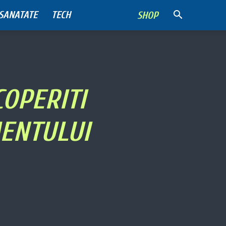
SANATATE
TECH
SHOP
COPERITI
MENTULUI