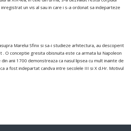
inregistrat un vis al sau in care i s-a ordonat sa indeparteze
asupra Marelui Sfinx si sa-i studieze arhitectura, au descoperit
nat . O conceptie gresita obisnuita este ca armata lui Napoleon
le din anii 1700 demonstreaza ca nasul lipsea cu mult inainte de
a a fost indepartat candva intre secolele III si X d.Hr. Motivul