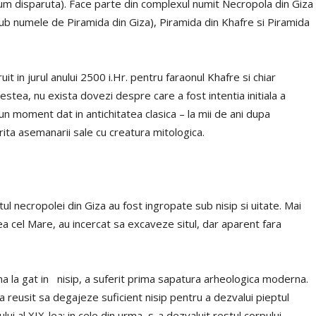
cum disparuta). Face parte din complexul numit Necropola din Giza
sub numele de Piramida din Giza), Piramida din Khafre si Piramida
t in jurul anului 2500 i.Hr. pentru faraonul Khafre si chiar
ea, nu exista dovezi despre care a fost intentia initiala a
 un moment dat in antichitatea clasica – la mii de ani dupa
rita asemanarii sale cu creatura mitologica.
ul necropolei din Giza au fost ingropate sub nisip si uitate. Mai
ea cel Mare, au incercat sa excaveze situl, dar aparent fara
ana la gat in nisip, a suferit prima sapatura arheologica moderna.
 a reusit sa degajeze suficient nisip pentru a dezvalui pieptul
lui al XIX-lea; in cele din urma, s-a dezvaluit restul corpului