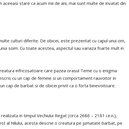
in aceeasi stare ca acum mii de ani, mai sunt multe de invatat din
ulte culturi diferite. De obicei, este prezentat cu capul unui om,
e unui soim. Cu toate acestea, aspectul sau variaza foarte mult in
 creatura infricosatoare care pazea orasul Teme cu o enigma
descris cu un cap de femeie si un comportament rauvoitor in
 un cap de barbat si de obicei privit ca o forta binevoitoare.
ealizata in timpul Vechiului Regat (circa 2686 – 2181 i.e.n.),
st al Nilului, acesta descrie o creatura pe jumatate barbat, pe