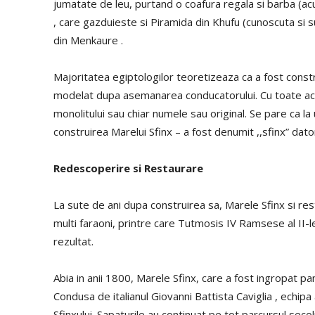
jumatate de leu, purtand o coafura regala si barba (a
, care gazduieste si Piramida din Khufu (cunoscuta si 
din Menkaure .
Majoritatea egiptologilor teoretizeaza ca a fost construi
modelat dupa asemanarea conducatorului. Cu toate acest
monolitului sau chiar numele sau original. Se pare ca la
construirea Marelui Sfinx – a fost denumit ,,sfinx” dato
Redescoperire si Restaurare
La sute de ani dupa construirea sa, Marele Sfinx si rest
multi faraoni, printre care Tutmosis IV Ramsese al II-l
rezultat.
Abia in anii 1800, Marele Sfinx, care a fost ingropat p
Condusa de italianul Giovanni Battista Caviglia , echipa
Sfinxului. Sapaturile au continuat pe tot parcursul secolu