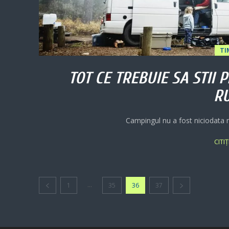
TI
TOT CE TREBUIE SA STII
R
Campingul nu a fost niciodata m
CITI
...
1
35
36
37