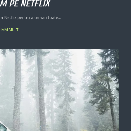
M PE NETFLIX
la Netflix pentru a urmari toate...
ȚI MAI MULT