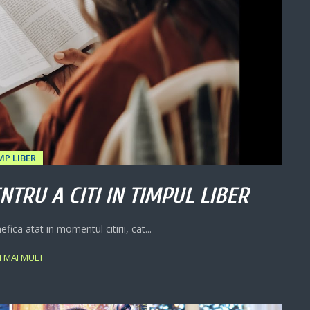
MP LIBER
TRU A CITI IN TIMPUL LIBER
fica atat in ​​momentul citirii, cat...
ȚI MAI MULT