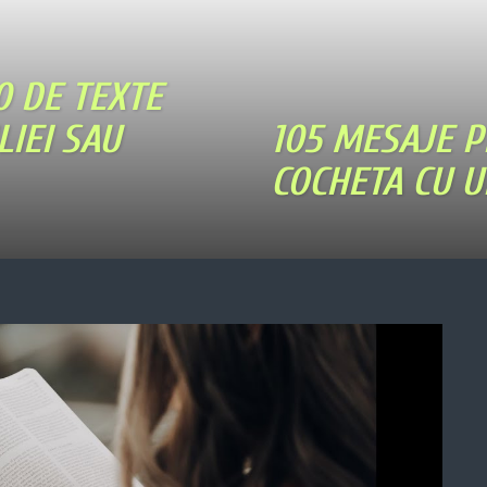
0 DE TEXTE
LIEI SAU
105 MESAJE P
COCHETA CU U