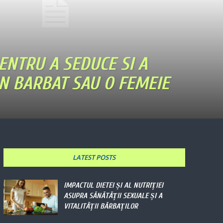
ENTRU A SEDUCE SI A
N BARBAT SAU O FEMEIE
LATEST POSTS
IMPACTUL DIETEI ȘI AL NUTRIȚIEI
ASUPRA SĂNĂTĂȚII SEXUALE ȘI A
VITALITĂȚII BĂRBAȚILOR