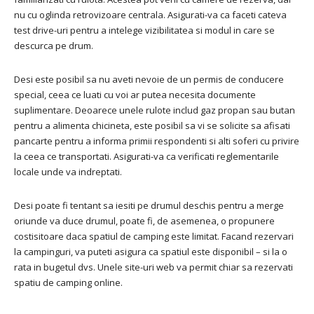
nu cu oglinda retrovizoare centrala. Asigurati-va ca faceti cateva
test drive-uri pentru a intelege vizibilitatea si modul in care se
descurca pe drum.
Desi este posibil sa nu aveti nevoie de un permis de conducere
special, ceea ce luati cu voi ar putea necesita documente
suplimentare. Deoarece unele rulote includ gaz propan sau butan
pentru a alimenta chicineta, este posibil sa vi se solicite sa afisati
pancarte pentru a informa primii respondenti si alti soferi cu privire
la ceea ce transportati. Asigurati-va ca verificati reglementarile
locale unde va indreptati.
Desi poate fi tentant sa iesiti pe drumul deschis pentru a merge
oriunde va duce drumul, poate fi, de asemenea, o propunere
costisitoare daca spatiul de camping este limitat. Facand rezervari
la campinguri, va puteti asigura ca spatiul este disponibil – si la o
rata in bugetul dvs. Unele site-uri web va permit chiar sa rezervati
spatiu de camping online.