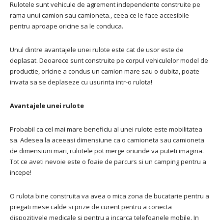
Rulotele sunt vehicule de agrement independente construite pe
rama unui camion sau camioneta., ceea ce le face accesibile
pentru aproape oricine sa le conduca.
Unul dintre avantajele unei rulote este cat de usor este de
deplasat. Deoarece sunt construite pe corpul vehiculelor model de
productie, oricine a condus un camion mare sau o dubita, poate
invata sa se deplaseze cu usurinta intr-o rulota!
Avantajele unei rulote
Probabil ca cel mai mare beneficiu al unei rulote este mobilitatea
sa. Adesea la aceeasi dimensiune ca o camioneta sau camioneta
de dimensiuni mari, rulotele pot merge oriunde va puteti imagina.
Tot ce aveti nevoie este o foaie de parcurs si un camping pentru a
incepe!
O rulota bine construita va avea o mica zona de bucatarie pentru a
pregati mese calde si prize de curent pentru a conecta
dispozitivele medicale si pentru a incarca telefoanele mobile. In