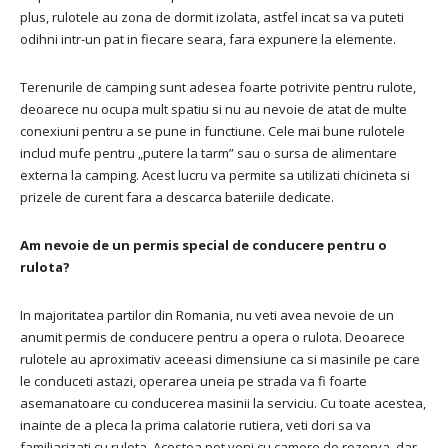
plus, rulotele au zona de dormit izolata, astfel incat sa va puteti
odihni intr-un pat in fiecare seara, fara expunere la elemente.
Terenurile de camping sunt adesea foarte potrivite pentru rulote,
deoarece nu ocupa mult spatiu si nu au nevoie de atat de multe
conexiuni pentru a se pune in functiune. Cele mai bune rulotele
includ mufe pentru „putere la tarm” sau o sursa de alimentare
externa la camping. Acest lucru va permite sa utilizati chicineta si
prizele de curent fara a descarca bateriile dedicate.
Am nevoie de un permis special de conducere pentru o
rulota?
In majoritatea partilor din Romania, nu veti avea nevoie de un
anumit permis de conducere pentru a opera o rulota. Deoarece
rulotele au aproximativ aceeasi dimensiune ca si masinile pe care
le conduceti astazi, operarea uneia pe strada va fi foarte
asemanatoare cu conducerea masinii la serviciu. Cu toate acestea,
inainte de a pleca la prima calatorie rutiera, veti dori sa va
familiarizati cu rulota. Acestea pot veni cu camere de rezerva, dar