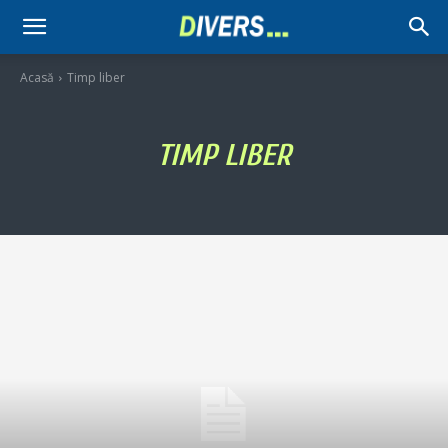
Divers
Acasă
Timp liber
TIMP LIBER