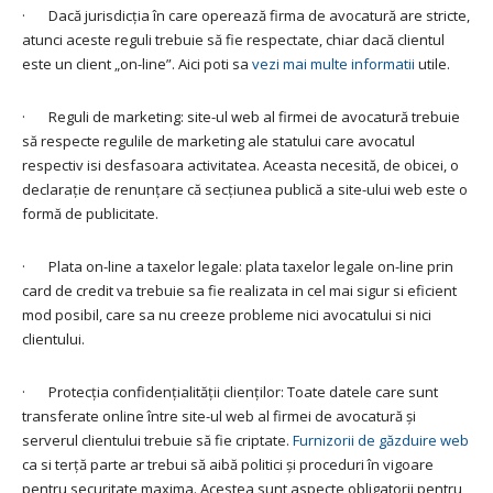
· Dacă jurisdicția în care operează firma de avocatură are stricte,
atunci aceste reguli trebuie să fie respectate, chiar dacă clientul
este un client „on-line”. Aici poti sa
vezi mai multe informatii
utile.
· Reguli de marketing: site-ul web al firmei de avocatură trebuie
să respecte regulile de marketing ale statului care avocatul
respectiv isi desfasoara activitatea. Aceasta necesită, de obicei, o
declarație de renunțare că secțiunea publică a site-ului web este o
formă de publicitate.
· Plata on-line a taxelor legale: plata taxelor legale on-line prin
card de credit va trebuie sa fie realizata in cel mai sigur si eficient
mod posibil, care sa nu creeze probleme nici avocatului si nici
clientului.
· Protecția confidențialității clienților: Toate datele care sunt
transferate online între site-ul web al firmei de avocatură și
serverul clientului trebuie să fie criptate.
Furnizorii de găzduire web
ca si terță parte ar trebui să aibă politici și proceduri în vigoare
pentru securitate maxima. Acestea sunt aspecte obligatorii pentru