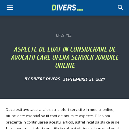
Divers
LIFESTYLE
ASPECTE DE LUAT IN CONSIDERARE DE
AVOCATII CARE OFERA SERVICII JURIDICE
ONLINE
BY
DIVERS DIVERS
SEPTEMBRIE 21, 2021
Daca esti avocat si ai ales sa iti oferi serviciile in mediul online,
atunci este esential sa tii cont de anumite aspecte. Ti le vom
prezenta in continuarea acestui articol, astfel incat sa stii ce ai de
facut pentru a-ti oferi serviciile in cel mai eficient si bun mod posibil.