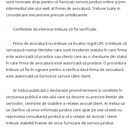
sunt revocate doar pentru că furnizați servicii juridice online și prin
intermediul site-ului web al firmei de avocatură. Trebuie luate in
considerare mecanisme precum următoarele:
· Conflictele de interese trebuie să fie verificate.
· Firma de avocatură nu trebuie să încalce reguli UPL și trebuie să
servească numai clienților care sunt rezidenții statului în care firma
este autorizată să practice sau clienți care au o chestiune din statul
în care firma de avocatură este autorizată să practice. O procedura
trebuie să fie în vigoare pentru a verifica dacă firma de avocatură
este autorizată să furnizeze servicii către client.
· Ar trebui publicată o declarație privind termenii și condițiile în
secțiunea publică a site-ului care sa descrie cu precizie limitări ale
serviciilor, cerințele de stabilire a relatiei avocat-client. Ar trebui să
se clarifice că orice informații juridice care apar pe site-ul web nu
reprezinta consultanță juridică și că o relație de avocat / client
trebuie stabilită înainte de orice furnizare de servicii juridice.