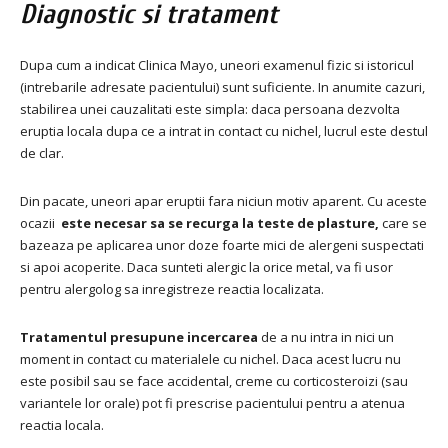
Diagnostic si tratament
Dupa cum a indicat Clinica Mayo, uneori examenul fizic si istoricul
(intrebarile adresate pacientului) sunt suficiente.
In anumite cazuri,
stabilirea unei cauzalitati este simpla: daca persoana dezvolta
eruptia locala dupa ce a intrat in contact cu nichel, lucrul este destul
de clar.
Din pacate, uneori apar eruptii fara niciun motiv aparent.
Cu aceste
ocazii
este necesar sa se recurga la teste de plasture,
care se
bazeaza pe aplicarea unor doze foarte mici de alergeni suspectati
si apoi acoperite.
Daca sunteti alergic la orice metal, va fi usor
pentru alergolog sa inregistreze reactia localizata.
Tratamentul presupune incercarea
de a nu intra in
nici un
moment in contact cu materialele cu nichel. Daca acest lucru nu
este posibil sau se face accidental, creme cu corticosteroizi (sau
variantele lor orale) pot fi prescrise pacientului pentru a atenua
reactia locala.