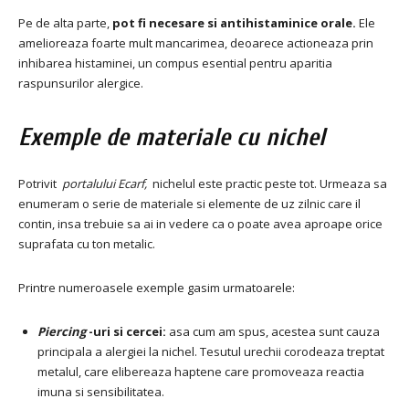
Pe de alta parte,
pot fi necesare si antihistaminice orale.
Ele
amelioreaza foarte mult mancarimea, deoarece actioneaza prin
inhibarea histaminei, un compus esential pentru aparitia
raspunsurilor alergice.
Exemple de materiale cu nichel
Potrivit
portalului Ecarf,
nichelul este practic peste tot.
Urmeaza sa
enumeram o serie de materiale si elemente de uz zilnic care il
contin, insa trebuie sa ai in vedere ca o poate avea aproape orice
suprafata cu ton metalic.
Printre numeroasele exemple gasim urmatoarele:
Piercing
-uri si cercei:
asa cum am spus, acestea sunt cauza
principala a alergiei la nichel.
Tesutul urechii corodeaza treptat
metalul, care elibereaza haptene care promoveaza reactia
imuna si sensibilitatea.