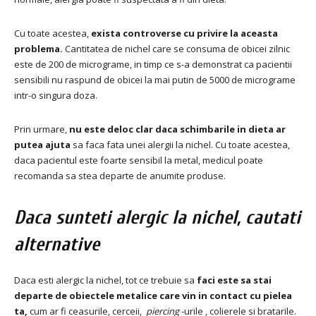
Cu toate acestea,
exista controverse cu privire la aceasta
problema.
Cantitatea de nichel care se consuma de obicei zilnic
este de 200 de micrograme, in timp ce s-a demonstrat ca pacientii
sensibili nu raspund de obicei la mai putin de 5000 de micrograme
intr-o singura doza.
Prin urmare,
nu este deloc clar daca schimbarile in dieta ar
putea ajuta
sa faca fata unei alergii la nichel.
Cu toate acestea,
daca pacientul este foarte sensibil la metal, medicul poate
recomanda sa stea departe de anumite produse.
Daca sunteti alergic la nichel, cautati
alternative
Daca esti alergic la nichel, tot ce trebuie sa
faci este sa stai
departe de obiectele metalice care vin in contact cu pielea
ta,
cum ar fi ceasurile, cerceii,
piercing
-urile , colierele si bratarile.