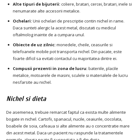
Alte tipuri de bijuterii:
coliere, bratari, cercei, bratari, inele si
nenumarate alte accesorii metalice.
Ochelari:
Unii ochelari de prescriptie contin nichel in rame.
Daca sunteti alergic la acest metal, discutati cu medicul
oftalmolog inainte de a cumpara unul.
Obiecte de uz zilnic:
monedele, cheile, ceasurile si
telefoanele mobile pot transporta nichel.
Din pacate, este
foarte dificil sa evitati contactul cu majoritatea dintre ei.
Compusii prezenti in zona de lucru:
bateriile, placile
metalice, motoarele de masini, sculele si materialele de lucru
nesfarsite au nichel.
Nichel si dieta
De asemenea, trebuie remarcat faptul ca exista multe alimente
bogate in nichel.
Cartofii, spanacul, nucile, ceaiurile, ciocolata,
boabele de soia, cafeaua si alte alimente au o concentratie mare
din acest metal.
Daca un pacient nu raspunde la tratamentele
normale, alergia poate fi suspectata a fi din dieta.