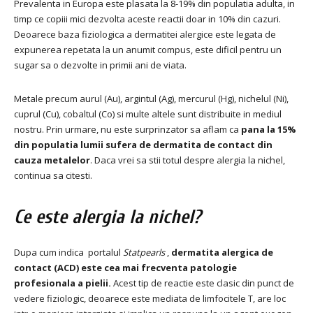
Prevalenta in Europa este plasata la 8-19% din populatia adulta, in
timp ce copiii mici dezvolta aceste reactii doar in 10% din cazuri.
Deoarece baza fiziologica a dermatitei alergice este legata de
expunerea repetata la un anumit compus, este dificil pentru un
sugar sa o dezvolte in primii ani de viata.
Metale precum aurul (Au), argintul (Ag), mercurul (Hg), nichelul (Ni),
cuprul (Cu), cobaltul (Co) si multe altele sunt distribuite in mediul
nostru.
Prin urmare, nu este surprinzator sa aflam ca
pana la 15%
din populatia lumii sufera de dermatita de contact din
cauza metalelor
.
Daca vrei sa stii totul despre alergia la nichel,
continua sa citesti.
Ce este alergia la nichel?
Dupa cum indica portalul
Statpearls
,
dermatita alergica de
contact (ACD) este cea mai frecventa patologie
profesionala a pielii.
Acest tip de reactie este clasic din punct de
vedere fiziologic, deoarece este mediata de limfocitele T, are loc