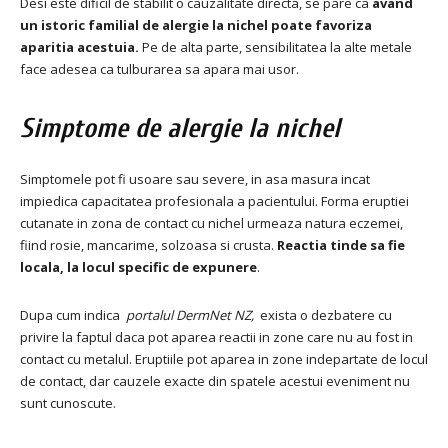
Desi este dificil de stabilit o cauzalitate directa, se pare ca
avand
un istoric familial de alergie la nichel poate favoriza
aparitia acestuia.
Pe de alta parte, sensibilitatea la alte metale
face adesea ca tulburarea sa apara mai usor.
Simptome de alergie la nichel
Simptomele pot fi usoare sau severe, in asa masura incat
impiedica capacitatea profesionala a pacientului.
Forma eruptiei
cutanate in zona de contact cu nichel urmeaza natura eczemei,
fiind rosie, mancarime, solzoasa si crusta.
Reactia tinde sa fie
locala, la locul specific de expunere
.
Dupa cum indica
portalul DermNet NZ,
exista o dezbatere cu
privire la faptul daca pot aparea reactii in zone care nu au fost in
contact cu metalul.
Eruptiile pot aparea in zone indepartate de locul
de contact, dar cauzele exacte din spatele acestui eveniment nu
sunt cunoscute.