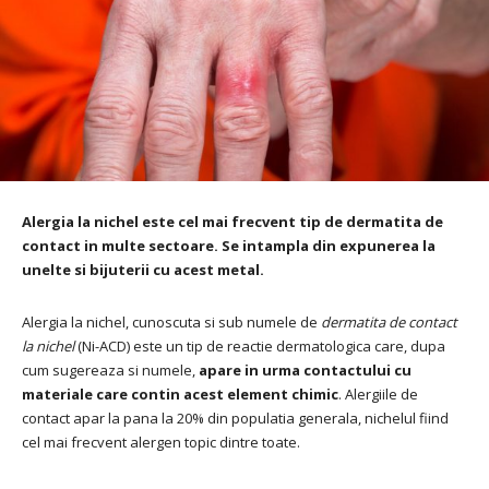
Alergia la nichel este cel mai frecvent tip de dermatita de
contact in multe sectoare. Se intampla din expunerea la
unelte si bijuterii cu acest metal.
Alergia la nichel, cunoscuta si sub numele de
dermatita de contact
la nichel
(Ni-ACD) este un tip de reactie dermatologica care, dupa
cum sugereaza si numele,
apare in urma contactului cu
materiale care contin acest element chimic
.
Alergiile de
contact apar la pana la 20% din populatia generala, nichelul fiind
cel mai frecvent alergen topic dintre toate.