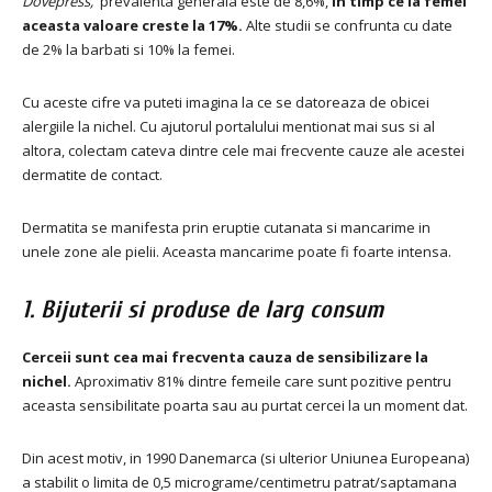
Dovepress,
prevalenta generala este de 8,6%,
in timp ce la femei
aceasta valoare creste la 17%.
Alte studii se confrunta cu date
de 2% la barbati si 10% la femei.
Cu aceste cifre va puteti imagina la ce se datoreaza de obicei
alergiile la nichel.
Cu ajutorul portalului mentionat mai sus si al
altora, colectam cateva dintre cele mai frecvente cauze ale acestei
dermatite de contact.
Dermatita se manifesta prin eruptie cutanata si mancarime in
unele zone ale pielii.
Aceasta mancarime poate fi foarte intensa.
1. Bijuterii si produse de larg consum
Cerceii sunt cea mai frecventa cauza de sensibilizare la
nichel.
Aproximativ 81% dintre femeile care sunt pozitive pentru
aceasta sensibilitate poarta sau au purtat cercei la un moment dat.
Din acest motiv, in 1990 Danemarca (si ulterior Uniunea Europeana)
a stabilit o limita de 0,5 micrograme/centimetru patrat/saptamana