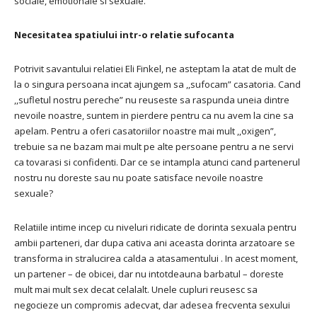
sociale, emotionale si sexuale.
Necesitatea spatiului intr-o relatie sufocanta
Potrivit savantului relatiei Eli Finkel, ne asteptam la atat de mult de
la o singura persoana incat ajungem sa ,,sufocam” casatoria. Cand
,,sufletul nostru pereche” nu reuseste sa raspunda uneia dintre
nevoile noastre, suntem in pierdere pentru ca nu avem la cine sa
apelam. Pentru a oferi casatoriilor noastre mai mult ,,oxigen”,
trebuie sa ne bazam mai mult pe alte persoane pentru a ne servi
ca tovarasi si confidenti. Dar ce se intampla atunci cand partenerul
nostru nu doreste sau nu poate satisface nevoile noastre
sexuale?
Relatiile intime incep cu niveluri ridicate de dorinta sexuala pentru
ambii parteneri, dar dupa cativa ani aceasta dorinta arzatoare se
transforma in stralucirea calda a atasamentului . In acest moment,
un partener – de obicei, dar nu intotdeauna barbatul – doreste
mult mai mult sex decat celalalt. Unele cupluri reusesc sa
negocieze un compromis adecvat, dar adesea frecventa sexului