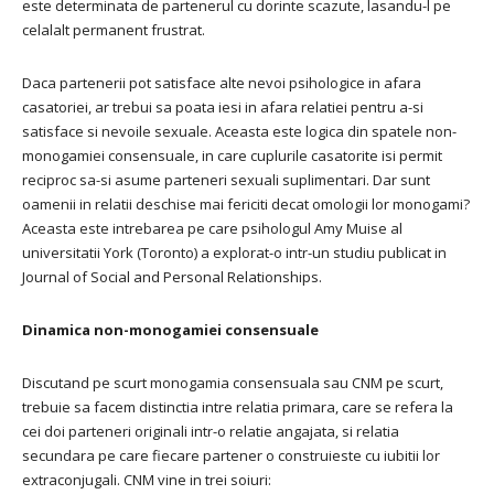
este determinata de partenerul cu dorinte scazute, lasandu-l pe
celalalt permanent frustrat.
Daca partenerii pot satisface alte nevoi psihologice in afara
casatoriei, ar trebui sa poata iesi in afara relatiei pentru a-si
satisface si nevoile sexuale. Aceasta este logica din spatele non-
monogamiei consensuale, in care cuplurile casatorite isi permit
reciproc sa-si asume parteneri sexuali suplimentari. Dar sunt
oamenii in relatii deschise mai fericiti decat omologii lor monogami?
Aceasta este intrebarea pe care psihologul Amy Muise al
universitatii York (Toronto) a explorat-o intr-un studiu publicat in
Journal of Social and Personal Relationships.
Dinamica non-monogamiei consensuale
Discutand pe scurt monogamia consensuala sau CNM pe scurt,
trebuie sa facem distinctia intre relatia primara, care se refera la
cei doi parteneri originali intr-o relatie angajata, si relatia
secundara pe care fiecare partener o construieste cu iubitii lor
extraconjugali. CNM vine in trei soiuri: