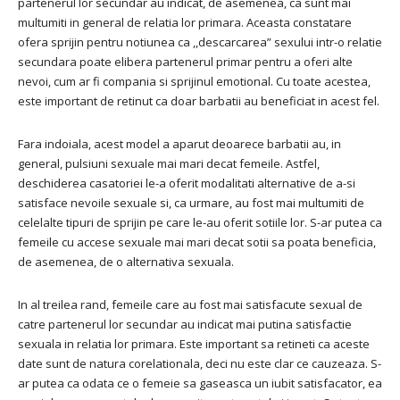
partenerul lor secundar au indicat, de asemenea, ca sunt mai
multumiti in general de relatia lor primara. Aceasta constatare
ofera sprijin pentru notiunea ca ,,descarcarea” sexului intr-o relatie
secundara poate elibera partenerul primar pentru a oferi alte
nevoi, cum ar fi compania si sprijinul emotional. Cu toate acestea,
este important de retinut ca doar barbatii au beneficiat in acest fel.
Fara indoiala, acest model a aparut deoarece barbatii au, in
general, pulsiuni sexuale mai mari decat femeile. Astfel,
deschiderea casatoriei le-a oferit modalitati alternative de a-si
satisface nevoile sexuale si, ca urmare, au fost mai multumiti de
celelalte tipuri de sprijin pe care le-au oferit sotiile lor. S-ar putea ca
femeile cu accese sexuale mai mari decat sotii sa poata beneficia,
de asemenea, de o alternativa sexuala.
In al treilea rand, femeile care au fost mai satisfacute sexual de
catre partenerul lor secundar au indicat mai putina satisfactie
sexuala in relatia lor primara. Este important sa retineti ca aceste
date sunt de natura corelationala, deci nu este clar ce cauzeaza. S-
ar putea ca odata ce o femeie sa gaseasca un iubit satisfacator, ea