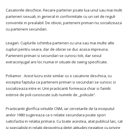
Casatoriile deschise. Fiecare partener poate lua unul sau mai multi
parteneri sexuali, in general in conformitate cu un set de reguli
convenite in prealabil. De obicei, partenerii primari nu socializeaza
cu partenerii secundari.
Leagan. Cuplurile schimba parteneri cu una sau mai multe alte
cupluri pentru seara, dar de obicei se duc acasa impreuna.
Partenerii primari si secundari se cunosc toti, dar sexul
extraconjugal are loc numai in situatii de swing specificate.
Poliamor . Acest lucru este similar cu o casatorie deschisa, cu
exceptia faptului ca partenerii primari si secundari se cunosc si
socializeaza intre ei. Unii practicanti formeaza chiar si familii
extinse de poli cunoscute sub numele de ,,policule”.
Practicantii glorifica virtutile CNM, iar cercetarile de la inceputul
anilor 1980 sugereaza ca o relatie secundara poate spori
satisfactia in relatia primara. Cu toate acestea, atat publicul laic, cat
si specialistii in relatii deopotriva detin atitudini negative cu privire