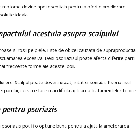
simptome devine apoi esentiala pentru a oferi o ameliorare
olutie ideala.
impactului acestuia asupra scalpului
groase si rosii pe piele. Este de obicei cauzata de supraproductia
descuamarea excesiva. Desi psoriazisul poate afecta diferite parti
 mai frecvente forme ale acestei boli.
rere. Scalpul poate deveni uscat, iritat si sensibil. Psoriazisul
 parului, ceea ce face mai dificila aplicarea tratamentelor topice.
 pentru psoriazis
psoriazis pot fi o optiune buna pentru a ajuta la ameliorarea