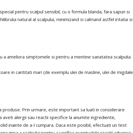
ecial pentru scalpul sensibil, cu o formula blanda, fara sapun si
ibrului natural al scalpului, minimizand si calmand astfel iritatia si
tru a ameliora simptomele si pentru a mentine sanatatea scalpului.
oare in cantitati mari (de exemplu ulei de masline, ulei de migdale
la produse. Prin urmare, este important sa luati in considerare
aveti alergii sau reactii specifice la anumite ingrediente,
solid inainte de a-l cumpara. Daca este posibil, efectuati un test
na mica a scalpului pentru a verifica eventualele reactii adverse.