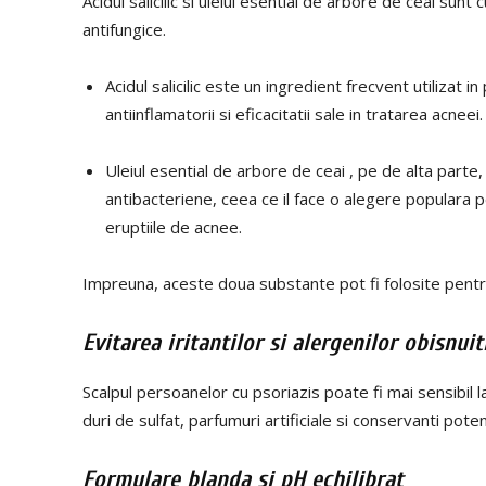
Acidul salicilic si uleiul esential de arbore de ceai sunt 
antifungice.
Acidul salicilic este un ingredient frecvent utilizat in
antiinflamatorii si eficacitatii sale in tratarea acneei.
Uleiul esential de arbore de ceai , pe de alta parte,
antibacteriene, ceea ce il face o alegere populara pen
eruptiile de acnee.
Impreuna, aceste doua substante pot fi folosite pentr
Evitarea iritantilor si alergenilor obisnuit
Scalpul persoanelor cu psoriazis poate fi mai sensibil la
duri de sulfat, parfumuri artificiale si conservanti potenti
Formulare blanda si pH echilibrat