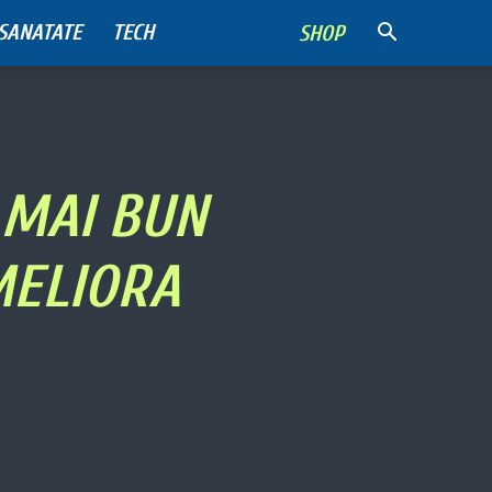
SANATATE
TECH
SHOP
 MAI BUN
MELIORA