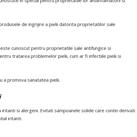
cunoscute in special pentru proprietatile lor antiinflamatorii si
 produsele de ingrijire a pielii datorita proprietatilor sale
 este cunoscut pentru proprietatile sale antifungice si
tru tratarea problemelor pielii, cum ar fi infectiile pielii si
u a promova sanatatea pielii.
i
 iritanti si alergeni. Evitati sampoanele solide care contin derivati
al iritanti.