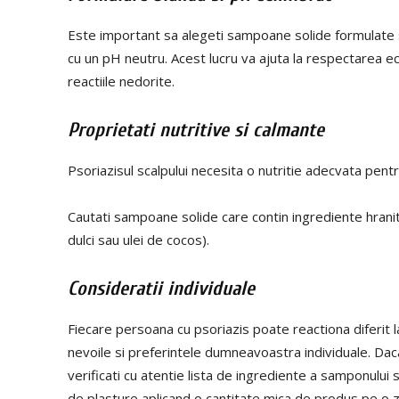
Este important sa alegeti sampoane solide formulate sp
cu un pH neutru. Acest lucru va ajuta la respectarea echil
reactiile nedorite.
Proprietati nutritive si calmante
Psoriazisul scalpului necesita o nutritie adecvata pen
Cautati sampoane solide care contin ingrediente hranit
dulci sau ulei de cocos).
Consideratii individuale
Fiecare persoana cu psoriazis poate reactiona diferit 
nevoile si preferintele dumneavoastra individuale. Daca 
verificati cu atentie lista de ingrediente a samponului 
de plasture aplicand o cantitate mica de produs pe o zo