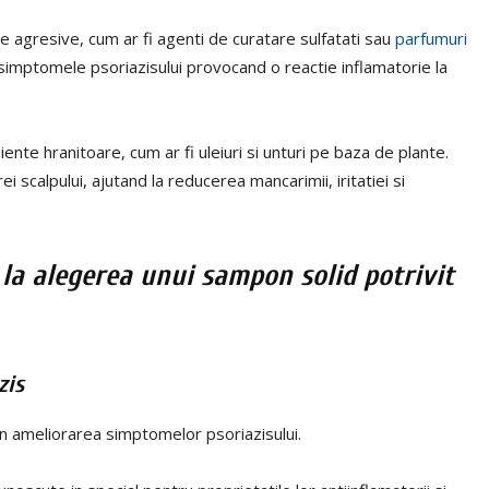
 agresive, cum ar fi agenti de curatare sulfatati sau
parfumuri
va simptomele psoriazisului provocand o reactie inflamatorie la
nte hranitoare, cum ar fi uleiuri si unturi pe baza de plante.
rei scalpului, ajutand la reducerea mancarimii, iritatiei si
e la alegerea unui sampon solid potrivit
zis
in ameliorarea simptomelor psoriazisului.