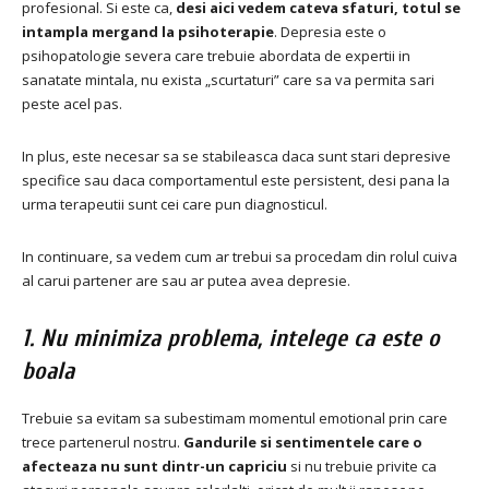
profesional.
Si este ca,
desi aici vedem cateva sfaturi, totul se
intampla mergand la psihoterapie
.
Depresia este o
psihopatologie severa care trebuie abordata de expertii in
sanatate mintala, nu exista „scurtaturi” care sa va permita sari
peste acel pas.
In plus, este necesar sa se stabileasca daca sunt stari depresive
specifice sau daca comportamentul este persistent, desi pana la
urma terapeutii sunt cei care pun diagnosticul.
In continuare, sa vedem cum ar trebui sa procedam din rolul cuiva
al carui partener are sau ar putea avea depresie.
1. Nu minimiza problema, intelege ca este o
boala
Trebuie sa evitam sa subestimam momentul emotional prin care
trece partenerul nostru.
Gandurile si sentimentele care o
afecteaza nu sunt dintr-un capriciu
si nu trebuie privite ca