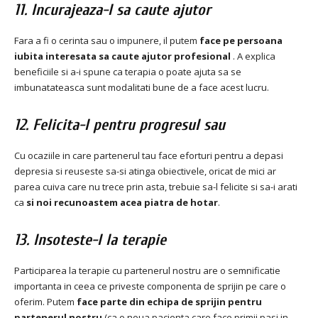
11. Incurajeaza-l sa caute ajutor
Fara a fi o cerinta sau o impunere, il putem
face pe persoana
iubita interesata sa caute ajutor profesional
.
A explica
beneficiile si a-i spune ca terapia o poate ajuta sa se
imbunatateasca sunt modalitati bune de a face acest lucru.
12. Felicita-l pentru progresul sau
Cu ocaziile in care partenerul tau face eforturi pentru a depasi
depresia si reuseste sa-si atinga obiectivele, oricat de mici ar
parea cuiva care nu trece prin asta, trebuie sa-l felicite si sa-i arati
ca
si noi recunoastem acea piatra de hotar
.
13. Insoteste-l la terapie
Participarea la terapie cu partenerul nostru are o semnificatie
importanta in ceea ce priveste componenta de sprijin pe care o
oferim.
Putem
face parte din echipa de sprijin pentru
partenerul nostru
(ca o noua pacienta care face primii pasi in