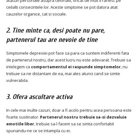
atacuri personale asupra celorlalti, oricat de mult ii ranesc pe
ceilalti consecintele lor.
Aceste simptome se pot datora atat
cauzelor organice, cat si sociale.
2. Tine minte ca, desi poate nu pare,
partenerul tau are nevoie de tine
Simptomele depresiei pot face sa para ca suntem indiferenti fata
de partenerul nostru, dar acest lucru nu este adevarat.
Trebuie sa
intelegem ca
comportamentul ei raspunde simptomelor
, nu
trebuie sa ne distantam de ea, mai ales atunci cand se simte
vulnerabila.
3. Ofera ascultare activa
In cele mai multe cazuri, doar a fi acolo pentru acea persoana este
foarte sustinator.
Partenerul nostru trebuie sa-si dezvaluie
emotiile liber
, trebuie sa-l facem sa se simta confortabil
spunandu-ne ce se intampla cu ei.