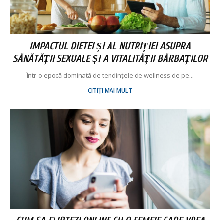
IMPACTUL DIETEI ȘI AL NUTRIȚIEI ASUPRA
SĂNĂTĂȚII SEXUALE ȘI A VITALITĂȚII BĂRBAȚILOR
Într-o epocă dominată de tendințele de wellness de pe...
CITIȚI MAI MULT