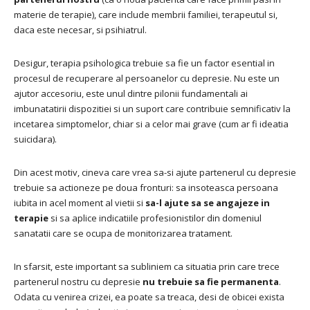
materie de terapie), care include membrii familiei, terapeutul si,
daca este necesar, si psihiatrul.
Desigur, terapia psihologica trebuie sa fie un factor esential in
procesul de recuperare al persoanelor cu depresie.
Nu este un
ajutor accesoriu, este unul dintre pilonii fundamentali ai
imbunatatirii dispozitiei si un suport care contribuie semnificativ la
incetarea simptomelor, chiar si a celor mai grave (cum ar fi ideatia
suicidara).
Din acest motiv, cineva care vrea sa-si ajute partenerul cu depresie
trebuie sa actioneze pe doua fronturi: sa insoteasca persoana
iubita in acel moment al vietii si
sa-l ajute sa se angajeze in
terapie
si sa aplice indicatiile profesionistilor din domeniul
sanatatii care se ocupa de monitorizarea tratament.
In sfarsit, este important sa subliniem ca situatia prin care trece
partenerul nostru cu depresie
nu trebuie sa fie permanenta
.
Odata cu venirea crizei, ea poate sa treaca, desi de obicei exista