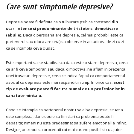
Care sunt simptomele depresive?
Depresia poate fi definita ca o tulburare psihica constand
din
stari intense si predominante de tristete si demotivare
(abulie)
.
Daca o persoana are depresie, cel mai probabil este ca
partenerul sau (daca are una) sa observe in atitudinea de zi cu zi
ca se intampla ceva ciudat.
Este important sa se stabileasca daca este o stare depresiva, ceea
ce ar fi ceva temporar;
sau daca, dimpotriva, ne aflam in prezenta
unei trasaturi depresive, ceea ce indica faptul ca comportamentul
asociat cu depresia este mai raspandit in timp.
In orice caz,
acest
tip de evaluare poate fi facuta numai de un profesionist in
sanatate mintala
.
Cand se intampla ca partenerul nostru sa aiba depresie, situatia
este complexa, dar trebuie sa fim clari ca problema poate fi
depasita;
nimeni nu este predestinat sa sufere emotional la infinit.
Desigur, ar trebui sa procedati cat mai curand posibil si cu ajutor