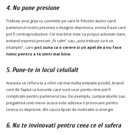
4. Nu pune presiune
Trebuie avut grija cu cuvintele pe care le folosim atunci cand
partenerul nostru prezinta o imagine depresiva, exista fraze care
pot fi contraproductive.
Cel mai bine este sa propui activitati clare,
evitand expresii precum „fii calm” sau „asta trebuie sa ti se
intample”, care
pot suna ca o cerere si un apel de a nu face
nimic pentru a te simti mai bine
.
5. Pune-te in locul celuilalt
Aceasta se refera la a oferi cat mai multa empatie posibil, tinand
cont de faptul ca lucrurile care sunt usor pentru tine pot fi
complicate pentru partenerul tau.
De exemplu, cumparaturile sau
pregatirea unei mese acasa este adesea o provocare pentru
cineva cu depresie, din cauza lipsei de motivatie si energie.
6. Nu te invinovati pentru ceea ce el sufera