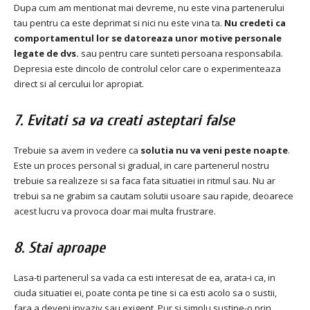
Dupa cum am mentionat mai devreme, nu este vina partenerului
tau pentru ca este deprimat si nici nu este vina ta.
Nu credeti ca
comportamentul lor se datoreaza unor motive personale
legate de dvs.
sau pentru care sunteti persoana responsabila.
Depresia este dincolo de controlul celor care o experimenteaza
direct si al cercului lor apropiat.
7. Evitati sa va creati asteptari false
Trebuie sa avem in vedere ca
solutia nu va veni peste noapte
.
Este un proces personal si gradual, in care partenerul nostru
trebuie sa realizeze si sa faca fata situatiei in ritmul sau.
Nu ar
trebui sa ne grabim sa cautam solutii usoare sau rapide, deoarece
acest lucru va provoca doar mai multa frustrare.
8. Stai aproape
Lasa-ti partenerul sa vada ca esti interesat de ea, arata-i ca, in
ciuda situatiei ei, poate conta pe tine si ca esti acolo sa o sustii,
fara a deveni invaziv sau exigent.
Pur si simplu sustine-o prin