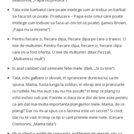
(Madonna, „Papa nu predica”)
Tata este barbatul care poate intelege cum ar trebui un barbat
sa faca tot ce poate. (Traducere – Papa este omul care poate
intelege cum trebuie sa faca un om tot ce poate). (James Brown,
„Papa nu ia mizerie”)
Pentru fiecare zi, fiecare clipa, fiecare clipa pe care o traiesc. O
mie de multumiri. Pentru fiecare clipa, fiecare zi, fiecare clipa
care mi-a fost oferita. O mie de multumiri. (Max Pezzali,
„Multumesc mult”)
In acel zambet vad semnele fetei mele. (Nek, „Si cu tine”)
Tata, ochi galbeni si obositi, in sprancene durerea lui sa-mi
spuna. Mama, fusta lunga la solduri, in obraji anii si pranzurile
cu rudele. Nu ma auzi sau nu ma asculti? In timp ce plang cu
ochii inchisi sub pat. Parinte si daca mi-e dor de tine este pentru
ca am dat mai multa importanta plangerilor mele. Mama, de ce
plangi? Dar nu mi-ai spus ca o lacrima este un secret? Si cred,
dar nu te vad. In timp ce tip si cant primele mele note. (Cesare
Cremonini, „Mama tata”)
Mi-ai oferit o astfel de siguranta, indiferent de greseli, stiu ca