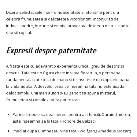
DiLei a selectat cele mai frumoase citate si aforisme pentru a
celebra frumusetea si delicatetea viitorilor tati, inconjurati de
indoieli tandre, bucurie si emotia provocata de ideea de a-si tine in
sfarsit copilul.
Expresii despre paternitate
A fi tata este cu adevarat o experienta unica , greu de descris si
descris. Tata este o figura cheie in viata fiecaruia, o persoana
fundamentala care te ia de mana si te insoteste din copilarie pana
la viata adulta. A dezvalui ceea ce inseamna tata nu este asadar
deloc simplu, unii mari autori s-au gandit sa spuna misterul,
frumusetea si complexitatea paternitatii .
Parintii trebuie sa dea mereu, pentru a fi fericiti. Daruind mereu,
asta inseamna sa fii tata. (Honore de Balzac)
Imediat dupa Dumnezeu, vine tata. (Wolfgang Amadeus Mozart)