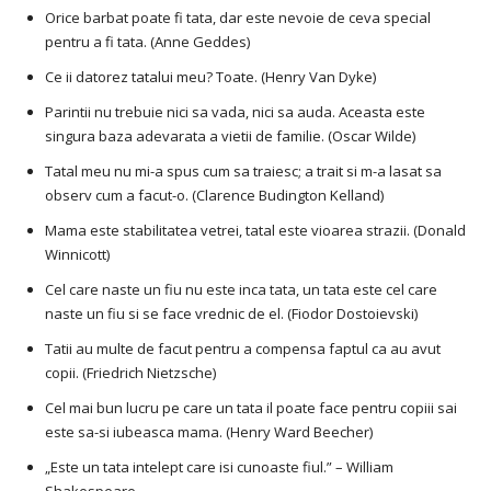
Orice barbat poate fi tata, dar este nevoie de ceva special
pentru a fi tata. (Anne Geddes)
Ce ii datorez tatalui meu? Toate. (Henry Van Dyke)
Parintii nu trebuie nici sa vada, nici sa auda. Aceasta este
singura baza adevarata a vietii de familie. (Oscar Wilde)
Tatal meu nu mi-a spus cum sa traiesc; a trait si m-a lasat sa
observ cum a facut-o. (Clarence Budington Kelland)
Mama este stabilitatea vetrei, tatal este vioarea strazii. (Donald
Winnicott)
Cel care naste un fiu nu este inca tata, un tata este cel care
naste un fiu si se face vrednic de el. (Fiodor Dostoievski)
Tatii au multe de facut pentru a compensa faptul ca au avut
copii. (Friedrich Nietzsche)
Cel mai bun lucru pe care un tata il poate face pentru copiii sai
este sa-si iubeasca mama. (Henry Ward Beecher)
„Este un tata intelept care isi cunoaste fiul.” – William