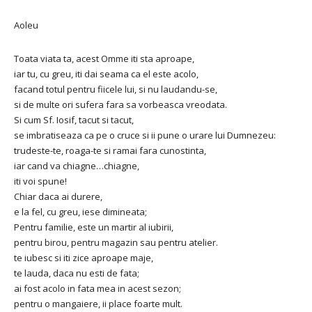
Aoleu
Toata viata ta, acest Omme iti sta aproape,
iar tu, cu greu, iti dai seama ca el este acolo,
facand totul pentru fiicele lui, si nu laudandu-se,
si de multe ori sufera fara sa vorbeasca vreodata.
Si cum Sf. Iosif, tacut si tacut,
se imbratiseaza ca pe o cruce si ii pune o urare lui Dumnezeu:
trudeste-te, roaga-te si ramai fara cunostinta,
iar cand va chiagne…chiagne,
iti voi spune!
Chiar daca ai durere,
e la fel, cu greu, iese dimineata;
Pentru familie, este un martir al iubirii,
pentru birou, pentru magazin sau pentru atelier.
te iubesc si iti zice aproape maje,
te lauda, ​​daca nu esti de fata;
ai fost acolo in fata mea in acest sezon;
pentru o mangaiere, ii place foarte mult.