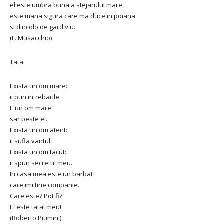
el este umbra buna a stejarului mare,
este mana sigura care ma duce in poiana
si dincolo de gard viu.
(L. Musacchio)
Tata
Exista un om mare:
ii pun intrebarile.
E un om mare:
sar peste el.
Exista un om atent:
ii sufla vantul.
Exista un om tacut:
ii spun secretul meu.
In casa mea este un barbat
care imi tine companie.
Care este? Pot fi?
El este tatal meu!
(Roberto Piumini)