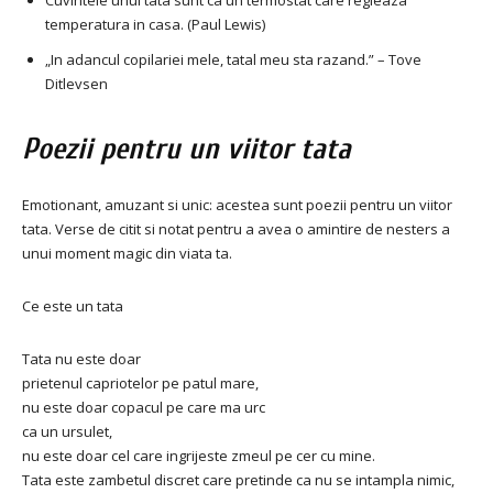
Cuvintele unui tata sunt ca un termostat care regleaza
temperatura in casa. (Paul Lewis)
„In adancul copilariei mele, tatal meu sta razand.” – Tove
Ditlevsen
Poezii pentru un viitor tata
Emotionant, amuzant si unic: acestea sunt poezii pentru un viitor
tata. Verse de citit si notat pentru a avea o amintire de nesters a
unui moment magic din viata ta.
Ce este un tata
Tata nu este doar
prietenul capriotelor pe patul mare,
nu este doar copacul pe care ma urc
ca un ursulet,
nu este doar cel care ingrijeste zmeul pe cer cu mine.
Tata este zambetul discret care pretinde ca nu se intampla nimic,