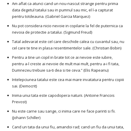
Am aflat ca atunci cand un nou-nascut strange pentru prima
data degetul tatalui sau in pumnul sau mic, el l-a capturat
pentru totdeauna. (Gabriel Garcia Marquez)
Nu pot considera nicio nevoie in copilarie la fel de puternica ca
nevoia de protectie a tatalui. (Sigmund Freud)
Tatal adevarat este cel care deschide calea cu cuvantul sau, nu
cel care te tine in plasa resentimentelor sale. (Christian Bobin)
Pentru a tine un copil in brate tot ce ai nevoie este iubire,
pentru a-l creste ai nevoie de mult mai mult, pentru a-i fi tata,
Dumnezeu trebuie sa-ti dea si tie ceva.” (Elis Rapeanu)
Intelepciunea tatalui este cea mai mare invatatura pentru copiii
sai. (Democrit)
Inima unui tata este capodopera naturii. (Antoine Francois
Prevost)
Nu este carne sau sange, ci inima care ne face parinti si fii.
(Johann Schiller)
Cand un tata da unui fiu, amandoi rad; cand un fiu da unui tata,