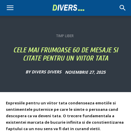
Divers
TIMP LIBER
CELE MAI FRUMOASE 60 DE MESAJE SI
CITATE PENTRU UN VIITOR TATA
BY
DIVERS DIVERS
NOIEMBRIE 27, 2025
Expresiile pentru un viitor tata condenseaza emotiile si
sentimentele puternice pe care le simte o persoana cand
descopera ca va deveni tata. O trecere fundamentala a
existentei marcata de bucurie infinita si de constientizarea
faptului ca un nou sens va fi dat in curand vietii.