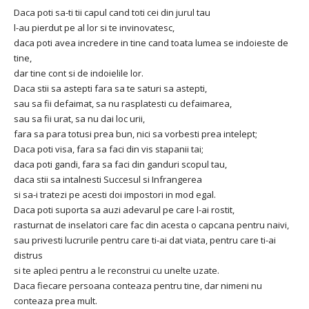
Daca poti sa-ti tii capul cand toti cei din jurul tau
l-au pierdut pe al lor si te invinovatesc,
daca poti avea incredere in tine cand toata lumea se indoieste de
tine,
dar tine cont si de indoielile lor.
Daca stii sa astepti fara sa te saturi sa astepti,
sau sa fii defaimat, sa nu rasplatesti cu defaimarea,
sau sa fii urat, sa nu dai loc urii,
fara sa para totusi prea bun, nici sa vorbesti prea intelept;
Daca poti visa, fara sa faci din vis stapanii tai;
daca poti gandi, fara sa faci din ganduri scopul tau,
daca stii sa intalnesti Succesul si Infrangerea
si sa-i tratezi pe acesti doi impostori in mod egal.
Daca poti suporta sa auzi adevarul pe care l-ai rostit,
rasturnat de inselatori care fac din acesta o capcana pentru naivi,
sau privesti lucrurile pentru care ti-ai dat viata, pentru care ti-ai
distrus
si te apleci pentru a le reconstrui cu unelte uzate.
Daca fiecare persoana conteaza pentru tine, dar nimeni nu
conteaza prea mult.