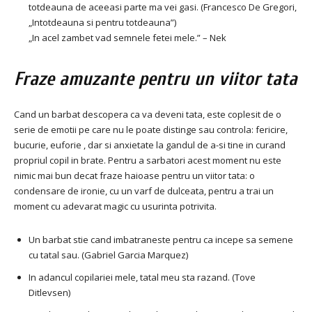
totdeauna de aceeasi parte ma vei gasi. (Francesco De Gregori,
„Intotdeauna si pentru totdeauna”)
„In acel zambet vad semnele fetei mele.” – Nek
Fraze amuzante pentru un viitor tata
Cand un barbat descopera ca va deveni tata, este coplesit de o
serie de emotii pe care nu le poate distinge sau controla: fericire,
bucurie, euforie , dar si anxietate la gandul de a-si tine in curand
propriul copil in brate. Pentru a sarbatori acest moment nu este
nimic mai bun decat fraze haioase pentru un viitor tata: o
condensare de ironie, cu un varf de dulceata, pentru a trai un
moment cu adevarat magic cu usurinta potrivita.
Un barbat stie cand imbatraneste pentru ca incepe sa semene
cu tatal sau. (Gabriel Garcia Marquez)
In adancul copilariei mele, tatal meu sta razand. (Tove
Ditlevsen)