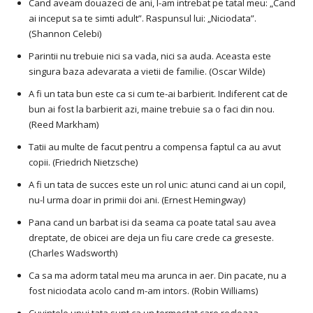
Cand aveam douazeci de ani, l-am intrebat pe tatal meu: „Cand
ai inceput sa te simti adult”. Raspunsul lui: „Niciodata”.
(Shannon Celebi)
Parintii nu trebuie nici sa vada, nici sa auda. Aceasta este
singura baza adevarata a vietii de familie. (Oscar Wilde)
A fi un tata bun este ca si cum te-ai barbierit. Indiferent cat de
bun ai fost la barbierit azi, maine trebuie sa o faci din nou.
(Reed Markham)
Tatii au multe de facut pentru a compensa faptul ca au avut
copii. (Friedrich Nietzsche)
A fi un tata de succes este un rol unic: atunci cand ai un copil,
nu-l urma doar in primii doi ani. (Ernest Hemingway)
Pana cand un barbat isi da seama ca poate tatal sau avea
dreptate, de obicei are deja un fiu care crede ca greseste.
(Charles Wadsworth)
Ca sa ma adorm tatal meu ma arunca in aer. Din pacate, nu a
fost niciodata acolo cand m-am intors. (Robin Williams)