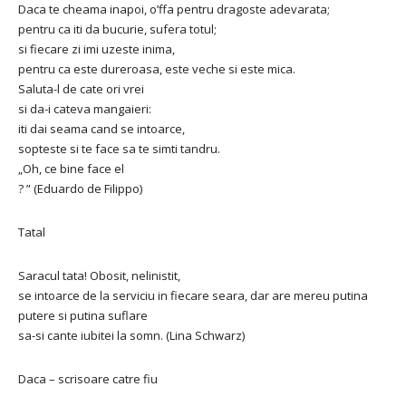
Daca te cheama inapoi, o’ffa pentru dragoste adevarata;
pentru ca iti da bucurie, sufera totul;
si fiecare zi imi uzeste inima,
pentru ca este dureroasa, este veche si este mica.
Saluta-l de cate ori vrei
si da-i cateva mangaieri:
iti dai seama cand se intoarce,
sopteste si te face sa te simti tandru.
„Oh, ce bine face el
? ” (Eduardo de Filippo)
Tatal
Saracul tata! Obosit, nelinistit,
se intoarce de la serviciu in fiecare seara, dar are mereu putina
putere si putina suflare
sa-si cante iubitei la somn. (Lina Schwarz)
Daca – scrisoare catre fiu