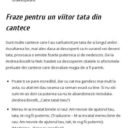
Shakespeare
Fraze pentru un viitor tata din
cantece
Sunt multe cantece care l-au sarbatorit pe tata de-a lungul anilor .
Ascultarea lor, mai ales daca ai descoperit ca in curand vei deveni
tata, provoaca o emotie foarte puternica si de nedescris. De la
Andrea Bocelli la Nek: haideti sa descoperim citatele si aforismele
preluate din cantece care dezvaluie magia de a fi parinti.
Poate ti se pare incredibil, dar cu cat ma gandesc mai mult la
asta, cu atat imi dau seama ca seman exact cu tine. Si nu stii
cum mi-as dori ca puterea sa nu te abandoneze niciodata.
(Andrea Bocelli, „Catre tatal meu”)
Mereu m-ai invatat binele si raul. Am nevoie de ajutorul tau,
tata, te rog fii puternic. (Traducere – M-ai invatat mereu bine de
rau. Am nevoie de ajutorul tau, tati, te rog fii puternic).