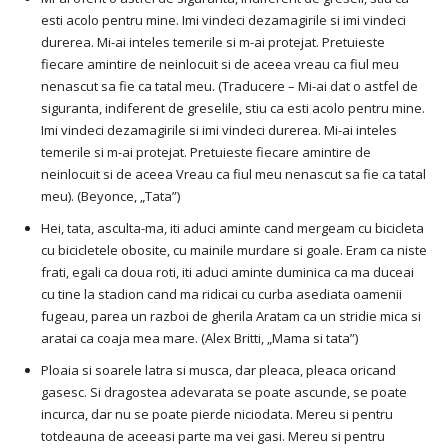
esti acolo pentru mine. Imi vindeci dezamagirile si imi vindeci
durerea. Mi-ai inteles temerile si m-ai protejat. Pretuieste
fiecare amintire de neinlocuit si de aceea vreau ca fiul meu
nenascut sa fie ca tatal meu. (Traducere – Mi-ai dat o astfel de
siguranta, indiferent de greselile, stiu ca esti acolo pentru mine.
Imi vindeci dezamagirile si imi vindeci durerea. Mi-ai inteles
temerile si m-ai protejat. Pretuieste fiecare amintire de
neinlocuit si de aceea Vreau ca fiul meu nenascut sa fie ca tatal
meu). (Beyonce, „Tata”)
Hei, tata, asculta-ma, iti aduci aminte cand mergeam cu bicicleta
cu bicicletele obosite, cu mainile murdare si goale. Eram ca niste
frati, egali ca doua roti, iti aduci aminte duminica ca ma duceai
cu tine la stadion cand ma ridicai cu curba asediata oamenii
fugeau, parea un razboi de gherila Aratam ca un stridie mica si
aratai ca coaja mea mare. (Alex Britti, „Mama si tata”)
Ploaia si soarele latra si musca, dar pleaca, pleaca oricand
gasesc. Si dragostea adevarata se poate ascunde, se poate
incurca, dar nu se poate pierde niciodata. Mereu si pentru
totdeauna de aceeasi parte ma vei gasi. Mereu si pentru