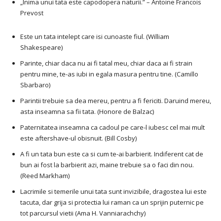
„Inima unui tata este capodopera naturii.” – Antoine Francois
Prevost
Este un tata intelept care isi cunoaste fiul. (William
Shakespeare)
Parinte, chiar daca nu ai fi tatal meu, chiar daca ai fi strain
pentru mine, te-as iubi in egala masura pentru tine. (Camillo
Sbarbaro)
Parintii trebuie sa dea mereu, pentru a fi fericiti. Daruind mereu,
asta inseamna sa fii tata. (Honore de Balzac)
Paternitatea inseamna ca cadoul pe care-l iubesc cel mai mult
este aftershave-ul obisnuit. (Bill Cosby)
A fi un tata bun este ca si cum te-ai barbierit. Indiferent cat de
bun ai fost la barbierit azi, maine trebuie sa o faci din nou.
(Reed Markham)
Lacrimile si temerile unui tata sunt invizibile, dragostea lui este
tacuta, dar grija si protectia lui raman ca un sprijin puternic pe
tot parcursul vietii (Ama H. ​​​​Vanniarachchy)