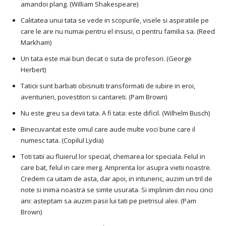
amandoi plang. (William Shakespeare)
Calitatea unui tata se vede in scopurile, visele si aspiratiile pe
care le are nu numai pentru el insusi, ci pentru familia sa. (Reed
Markham)
Un tata este mai bun decat o suta de profesori. (George
Herbert)
Taticii sunt barbati obisnuiti transformati de iubire in eroi,
aventurieri, povestitori si cantareti. (Pam Brown)
Nu este greu sa devii tata. A fi tata: este dificil. (Wilhelm Busch)
Binecuvantat este omul care aude multe voci bune care il
numesc tata. (Copilul Lydia)
Toti tatii au fluierul lor special, chemarea lor speciala. Felul in
care bat, felul in care merg. Amprenta lor asupra vietii noastre.
Credem ca uitam de asta, dar apoi, in intuneric, auzim un tril de
note si inima noastra se simte usurata. Si implinim din nou cinci
ani: asteptam sa auzim pasii lui tati pe pietrisul aleii. (Pam
Brown)