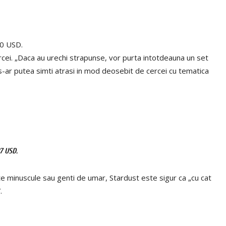
20 USD.
rcei. „Daca au urechi strapunse, vor purta intotdeauna un set
 s-ar putea simti atrasi in mod deosebit de cercei cu tematica
7 USD.
te minuscule sau genti de umar, Stardust este sigur ca „cu cat
.