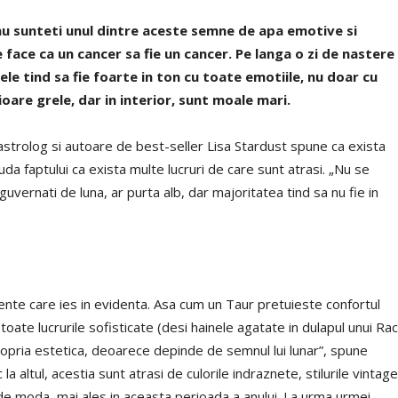
nu sunteti unul dintre aceste semne de apa emotive si
ce face ca un cancer sa fie un cancer. Pe langa o zi de nastere
rele tind sa fie foarte in ton cu toate emotiile, nu doar cu
ioare grele, dar in interior, sunt moale mari.
t astrolog si autoare de best-seller Lisa Stardust spune ca exista
ciuda faptului ca exista multe lucruri de care sunt atrasi. „Nu se
guvernati de luna, ar purta alb, dar majoritatea tind sa nu fie in
tente care ies in evidenta. Asa cum un Taur pretuieste confortul
oate lucrurile sofisticate (desi hainele agatate in dulapul unui Rac
ropria estetica, deoarece depinde de semnul lui lunar”, spune
a altul, acestia sunt atrasi de culorile indraznete, stilurile vintage
i de moda, mai ales in aceasta perioada a anului. La urma urmei,