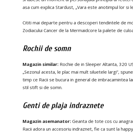
asa cum explica Stardust, „Vara este anotimpul lor si le
Cititi mai departe pentru a descoperi tendintele de m
Zodiacului Cancer de la Mermaidcore la palete de culoa
Rochii de somn
Magazin similar:
Rochie de in Sleeper Altanta, 320 U
„Sezonul acesta, le plac mai mult siluetele largi”, spun
timp ce Racii se bucura in general de imbracamintea larg
stil stift si de somn.
Genti de plaja indraznete
Magazin asemanator:
Geanta de tote cos cu anagram
Racii adora un accesoriu indraznet, fie ca sunt la happy 