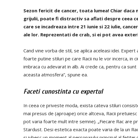
Sezon fericit de cancer, toata lumea! Chiar daca 
grijulii, poate fi distractiv sa aflati despre ceea 
care se incadreaza intre 21 iunie si 22 iulie, cance
ale lor. Reprezentati de crab, si ei pot avea exter
Cand vine vorba de stil, se aplica aceleasi idei. Exper
foarte putine stiluri pe care Racii nu le vor incerca, in 
imbraca cu adevarat in alb. Ai crede ca, pentru ca sunt 
aceasta atmosfera”, spune ea.
Faceti cunostinta cu expertul
In ceea ce priveste moda, exista cateva stiluri consis
mai presus de (aproape) orice altceva, Racii pretuiesc t
pot varia foarte mult intre semne). „Fiecare Rac are p
Stardust. Desi estetica exacta poate varia de la un Rac l
si iubesc un moment al personajului principal al fetite