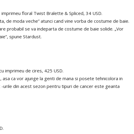
cu imprimeu floral Twist Bralette & Spliced, 34 USD.
inalta, de moda veche” atunci cand vine vorba de costume de baie.
are probabil se va indeparta de costume de baie solide. „Vor
aie”, spune Stardust.
 cu imprimeu de cires, 425 USD.
e, asa ca vor ajunge la genti de mana si posete tehnicolora in
ut -urile din acest sezon pentru tipuri de cancer este geanta
D.