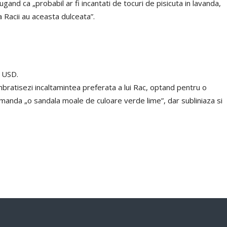
and ca „probabil ar fi incantati de tocuri de pisicuta in lavanda,
 Racii au aceasta dulceata”.
 USD.
imbratisezi incaltamintea preferata a lui Rac, optand pentru o
anda „o sandala moale de culoare verde lime”, dar subliniaza si