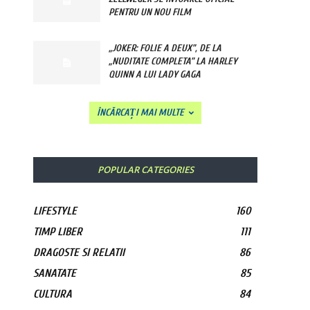
PENTRU UN NOU FILM
„JOKER: FOLIE A DEUX”, DE LA
„NUDITATE COMPLETA” LA HARLEY
QUINN A LUI LADY GAGA
ÎNCĂRCAȚI MAI MULTE
POPULAR CATEGORIES
LIFESTYLE
160
TIMP LIBER
111
DRAGOSTE SI RELATII
86
SANATATE
85
CULTURA
84