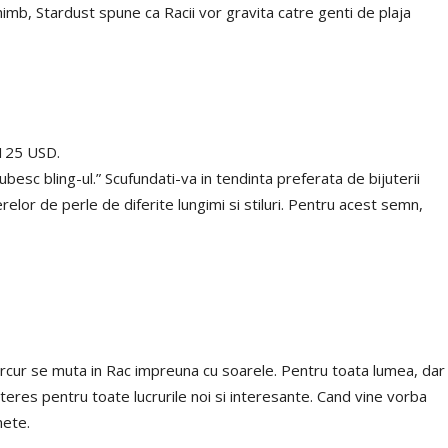
imb, Stardust spune ca Racii vor gravita catre genti de plaja
 125 USD.
iubesc bling-ul.” Scufundati-va in tendinta preferata de bijuterii
relor de perle de diferite lungimi si stiluri. Pentru acest semn,
rcur se muta in Rac impreuna cu soarele. Pentru toata lumea, dar
nteres pentru toate lucrurile noi si interesante. Cand vine vorba
nete.