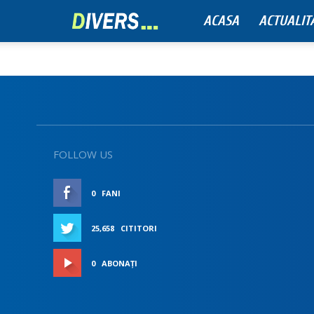
ACASA
ACTUALIT
Divers
FOLLOW US
0
FANI
ÎMI PLACE
25,658
CITITORI
CONECTAȚI-VĂ
0
ABONAȚI
ABONAȚI-VĂ