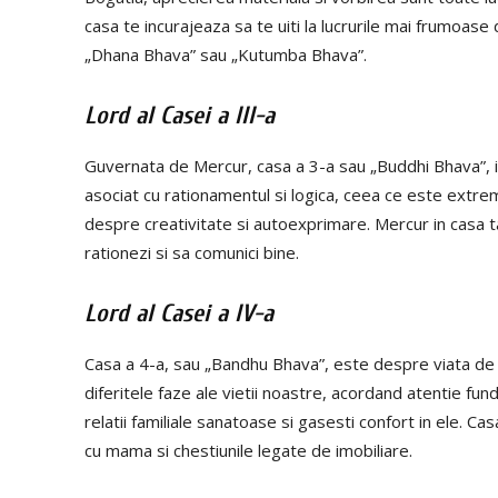
casa te incurajeaza sa te uiti la lucrurile mai frumoase
„Dhana Bhava” sau „Kutumba Bhava”.
Lord al Casei a III-a
Guvernata de Mercur, casa a 3-a sau „Buddhi Bhava”, in
asociat cu rationamentul si logica, ceea ce este extr
despre creativitate si autoexprimare. Mercur in casa ta
rationezi si sa comunici bine.
Lord al Casei a IV-a
Casa a 4-a, sau „Bandhu Bhava”, este despre viata de f
diferitele faze ale vietii noastre, acordand atentie fun
relatii familiale sanatoase si gasesti confort in ele. C
cu mama si chestiunile legate de imobiliare.