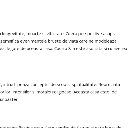
 longevitate, moarte si vitalitate. Ofera perspective asupra
i semnifica evenimentele bruste de viata care ne modeleaza
nea, legate de aceasta casa. Casa a 8-a este asociata si cu averea
, intruchipeaza conceptul de scop si spiritualitate. Reprezinta
orilor, intentiilor si moralei religioase. Aceasta casa este, de
unoasterii.
mai semnificative case. Este condus de Saturn si este legat de