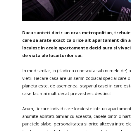
Daca sunteti dintr-un oras metropolitan, trebuie
care sa arate exact ca orice alt apartament din a
locuiesc in acele apartamente decid aura si vivac
de viata ale locuitorilor sai.
In mod similar, in (cladirea cunoscuta sub numele de) a
vietii. Fiecare casa are un semn zodiacal special care
planeta este, de asemenea, stapanul casei in care este
case fac mai mult decat prevestesc destinul.
Acum, fiecare individ care locuieste intr-un apartame
anumite abilitati. Similar cu aceasta, casele dintr-o ha
punctele slabe, personalitatea si orice altceva intre el