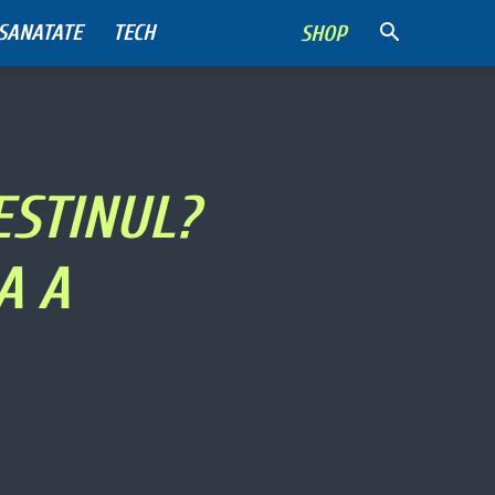
SANATATE
TECH
SHOP
ESTINUL?
A A