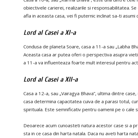
obiectivele carierei, realizarile si responsabilitatea.
afla in aceasta casa, vei fi puternic inclinat sa-ti asum
Lord al Casei a XI-a
Condusa de planeta Soare, casa a 11-a sau „Labha Bhava”
Aceasta casa ar putea oferi o perspectiva asupra vietii
a 11-a va influenteaza foarte mult interesul pentru acti
Lord al Casei a XII-a
Casa a 12-a, sau „Vairagya Bhava”, ultima dintre case,
casa determina capacitatea cuiva de a parasi totul, cum 
spirituala. Este semnificativ pentru oamenii pe o cale s
Deoarece acum cunoasteti natura acestor case si a propr
sta in ce casa din harta natala. Daca nu aveti harta natal