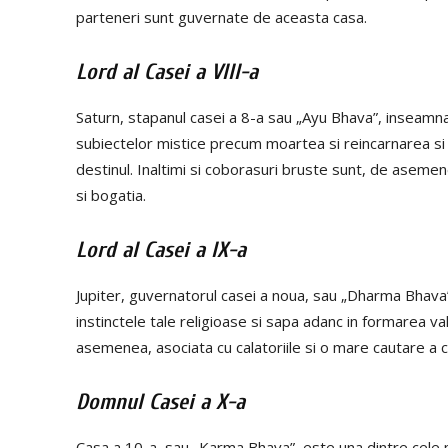
parteneri sunt guvernate de aceasta casa.
Lord al Casei a VIII-a
Saturn, stapanul casei a 8-a sau „Ayu Bhava”, inseamna
subiectelor mistice precum moartea si reincarnarea s
destinul. Inaltimi si coborasuri bruste sunt, de aseme
si bogatia.
Lord al Casei a IX-a
Jupiter, guvernatorul casei a noua, sau „Dharma Bhava”
instinctele tale religioase si sapa adanc in formarea val
asemenea, asociata cu calatoriile si o mare cautare a c
Domnul Casei a X-a
Casa a 10-a, sau „Karma Bhava”, este una dintre cele 