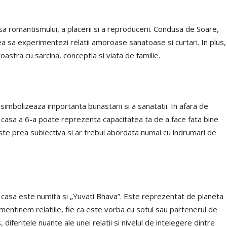
a romantismului, a placerii si a reproducerii. Condusa de Soare,
a sa experimentezi relatii amoroase sanatoase si curtari. In plus,
stra cu sarcina, conceptia si viata de familie.
imbolizeaza importanta bunastarii si a sanatatii. In afara de
n casa a 6-a poate reprezenta capacitatea ta de a face fata bine
ste prea subiectiva si ar trebui abordata numai cu indrumari de
a casa este numita si „Yuvati Bhava”. Este reprezentat de planeta
entinem relatiile, fie ca este vorba cu sotul sau partenerul de
 diferitele nuante ale unei relatii si nivelul de intelegere dintre