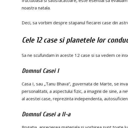
fructuoasa si satisfacatoare, este esential sa evaluam
noastra natala.
Deci, sa vorbim despre stapanul fiecarei case din astro
Cele 12 case si planetele lor cond
Sa ne scufundam in aceste 12 case si sa vedem ce in
Domnul Casei I
Casa I, sau „Tanu Bhava”, guvernata de Marte, se invart
personalitatii, a aspectului fizic, a imaginii de sine, a 
al acestei case, reprezinta independenta, autosuficien
Domnul Casei a II-a
Bogatia, aprecierea materiala si vorbirea sunt toate l