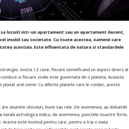
 sa locuiti intr-un apartament sau un apartament decent,
cel imobil sau societate. Cu toate acestea, oamenii care
itatea acestuia. Este influentata de natura si standardele
strologie, exista 12 case, fiecare semnificand un aspect divers al
 o conduce si fiecare zodie este guvernata de o planeta. Aceasta
 plasat acel semn. Cu diferite planete care le conduc, aceste
nt are anumite obiceiuri, bune sau rele. De asemenea, au dobandit
rta natala astrologica indica, de asemenea, punctele noastre forte,
e. Acesta este motivul pentru care, pentru a trai o viata