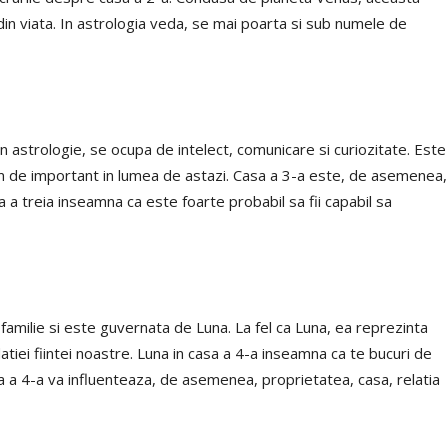
 din viata. In astrologia veda, se mai poarta si sub numele de
 astrologie, se ocupa de intelect, comunicare si curiozitate. Este
em de important in lumea de astazi. Casa a 3-a este, de asemenea,
 a treia inseamna ca este foarte probabil sa fii capabil sa
amilie si este guvernata de Luna. La fel ca Luna, ea reprezinta
datiei fiintei noastre. Luna in casa a 4-a inseamna ca te bucuri de
asa a 4-a va influenteaza, de asemenea, proprietatea, casa, relatia