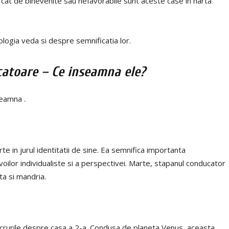
 cat de binevenite sau nefavorabile sunt aceste case in harta
logia veda si despre semnificatia lor.
ucatoare – Ce inseamna ele?
seamna .
e in jurul identitatii de sine. Ea semnifica importanta
nevoilor individualiste si a perspectivei. Marte, stapanul conducator
ta si mandria.
ucrurile despre casa a 2-a. Condusa de planeta Venus, aceasta