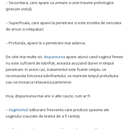
– Secundara, care apare ca urmare a unei traume psihologice
(precum violul);
– Superficiala, care apare la penetrare si este insotita de senzatia
de arsuri si intepaturi;
– Profunda, apare la o penetrare mai adanca.
De cele mai multe ori,
dispareunia
apare atunci cand vaginul femeii
nu este suficient de lubrifiat, aceasta acuzand dureri in timpul
penetrarii. In acest caz, tratamentul este foarte simplu: se
recomanda folosirea lubrifiantului, se mareste timpul preludiului
sau se incearca relaxarea partenerei.
Insa, dispareunia mai are si alte cauze, cum ar fi:
–
Vaginismul
: tulburare frecventa care produce spasme ale
vaginului (cauzate de teama de a fi ranita);