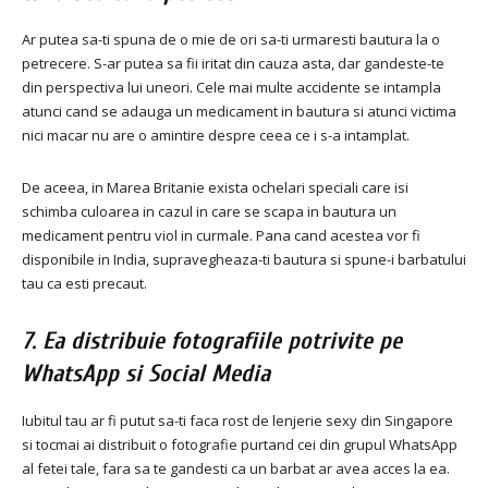
Ar putea sa-ti spuna de o mie de ori sa-ti urmaresti bautura la o
petrecere.
S-ar putea sa fii iritat din cauza asta, dar gandeste-te
din perspectiva lui uneori.
Cele mai multe accidente se intampla
atunci cand se adauga un medicament in bautura si atunci victima
nici macar nu are o amintire despre ceea ce i s-a intamplat.
De aceea, in Marea Britanie exista ochelari speciali care isi
schimba culoarea in cazul in care se scapa in bautura un
medicament pentru viol in curmale.
Pana cand acestea vor fi
disponibile in India, supravegheaza-ti bautura si spune-i barbatului
tau ca esti precaut.
7. Ea distribuie fotografiile potrivite pe
WhatsApp si Social Media
Iubitul tau ar fi putut sa-ti faca rost de lenjerie sexy din Singapore
si tocmai ai distribuit o fotografie purtand cei din grupul WhatsApp
al fetei tale, fara sa te gandesti ca un barbat ar avea acces la ea.