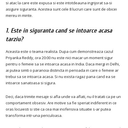
si atac la care este expusa si este intotdeauna ingrijorat sa-si
asigure siguranta.
Acestea sunt cele 8 lucruri care sunt de obicei
mereu in minte.
1. Este in siguranta cand se intoarce acasa
tarziu?
Aceasta este o teama realista.
Dupa cum demonstreaza cazul
Priyanka Reddy, ora 20:00 nu este nici macar un moment sigur
pentru o femeie sa se intoarca acasa in India.
Daca mergi in Delhi,
ai putea simti o paranoia distincta in perioada in care o femeie ar
trebui sa se intoarca acasa.
Si nu exista ragaz pana cand ea se
intoarce sanatoasa si sigura.
Deci, daca trimite mesaje si afla unde va aflati, nu il tratati ca pe un
comportament obsesiv.
Are motive sa fie speriat indiferent in ce
oras locuiesti si stie ca cea mai inofensiva situatie s-ar putea
transforma intr-una periculoasa.