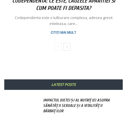
CODEPENDENTA: CE ESTE, CAUZELE APARITIEI SI
CUM POATE FI DEPASITA?
Codependenta este o tulburare complexa, adesea gresit
inteleasa, care...
CITIȚI MAI MULT
LATEST POSTS
IMPACTUL DIETEI ȘI AL NUTRIȚIEI ASUPRA
SĂNĂTĂȚII SEXUALE ȘI A VITALITĂȚII
BĂRBAȚILOR