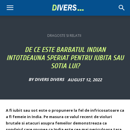
Divers
DRAGOSTE SI RELATII
DE CE ESTE BARBATUL INDIAN
INTOTDEAUNA SPERIAT PENTRU IUBITA SAU
SOTIA LUI?
BY
DIVERS DIVERS
AUGUST 12, 2022
A fi iubit sau sot este o propunere la fel de infricosatoare ca
a fi femeie in India.
Pe masura ce valul recent de violuri
brutale si atacuri asupra femeilor demonstreaza ca
sondajul care spunea ca India este cea mai periculoasa tara