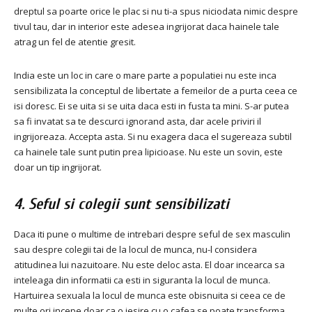
dreptul sa poarte orice le plac si nu ti-a spus niciodata nimic despre
tivul tau, dar in interior este adesea ingrijorat daca hainele tale
atrag un fel de atentie gresit.
India este un loc in care o mare parte a populatiei nu este inca
sensibilizata la conceptul de libertate a femeilor de a purta ceea ce
isi doresc.
Ei se uita si se uita daca esti in fusta ta mini.
S-ar putea
sa fi invatat sa te descurci ignorand asta, dar acele priviri il
ingrijoreaza.
Accepta asta.
Si nu exagera daca el sugereaza subtil
ca hainele tale sunt putin prea lipicioase.
Nu este un sovin, este
doar un tip ingrijorat.
4. Seful si colegii sunt sensibilizati
Daca iti pune o multime de intrebari despre seful de sex masculin
sau despre colegii tai de la locul de munca, nu-l considera
atitudinea lui nazuitoare.
Nu este deloc asta.
El doar incearca sa
inteleaga din informatii ca esti in siguranta la locul de munca.
Hartuirea sexuala la locul de munca este obisnuita si ceea ce de
multe ori incepe doar ca o iesire cu o cafea se poate transforma