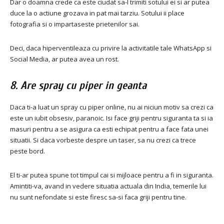
Dar o doamna crede ca este ciudat sa-l trimiti sotului ei si ar putea
duce la o actiune grozava in pat mai tarziu.
Sotului ii place
fotografia si o impartaseste prietenilor sai.
Deci, daca hiperventileaza cu privire la activitatile tale WhatsApp si
Social Media, ar putea avea un rost.
8. Are spray cu piper in geanta
Daca ti-a luat un spray cu piper online, nu ai niciun motiv sa crezi ca
este un iubit obsesiv, paranoic.
Isi face griji pentru siguranta ta si ia
masuri pentru a se asigura ca esti echipat pentru a face fata unei
situatii.
Si daca vorbeste despre un taser, sa nu crezi ca trece
peste bord.
El ti-ar putea spune tot timpul cai si mijloace pentru a fi in siguranta.
Amintiti-va, avand in vedere situatia actuala din India, temerile lui
nu sunt nefondate si este firesc sa-si faca griji pentru tine.