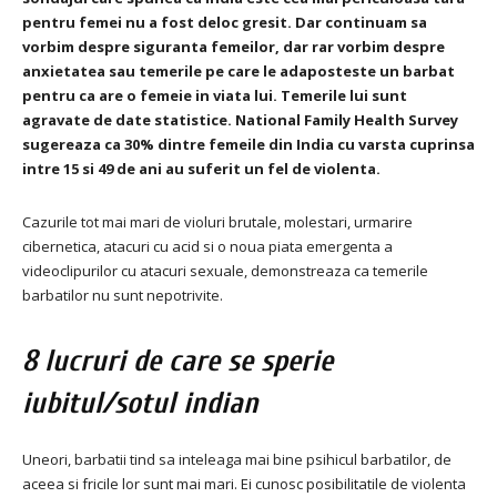
pentru femei nu a fost deloc gresit.
Dar continuam sa
vorbim despre siguranta femeilor, dar rar vorbim despre
anxietatea sau temerile pe care le adaposteste un barbat
pentru ca are o femeie in viata lui.
Temerile lui sunt
agravate de date statistice.
National Family Health Survey
sugereaza ca 30% dintre femeile din India cu varsta cuprinsa
intre 15 si 49 de ani au suferit un fel de violenta.
Cazurile tot mai mari de violuri brutale, molestari, urmarire
cibernetica, atacuri cu acid si o noua piata emergenta a
videoclipurilor cu atacuri sexuale, demonstreaza ca temerile
barbatilor nu sunt nepotrivite.
8 lucruri de care se sperie
iubitul/sotul indian
Uneori, barbatii tind sa inteleaga mai bine psihicul barbatilor, de
aceea si fricile lor sunt mai mari.
Ei cunosc posibilitatile de violenta