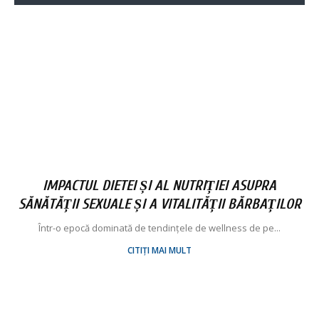
IMPACTUL DIETEI ȘI AL NUTRIȚIEI ASUPRA
SĂNĂTĂȚII SEXUALE ȘI A VITALITĂȚII BĂRBAȚILOR
Într-o epocă dominată de tendințele de wellness de pe...
CITIȚI MAI MULT