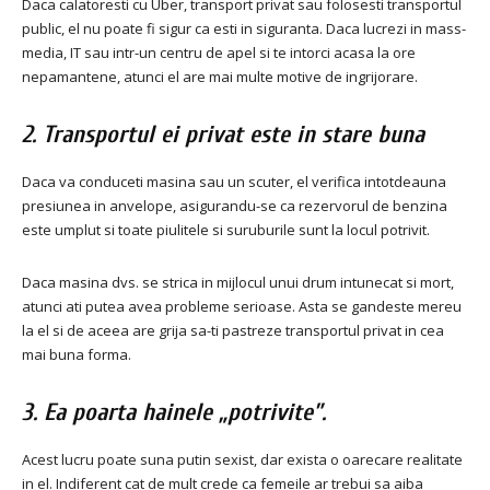
Daca calatoresti cu Uber, transport privat sau folosesti transportul
public, el nu poate fi sigur ca esti in siguranta.
Daca lucrezi in mass-
media, IT sau intr-un centru de apel si te intorci acasa la ore
nepamantene, atunci el are mai multe motive de ingrijorare.
2. Transportul ei privat este in stare buna
Daca va conduceti masina sau un scuter, el verifica intotdeauna
presiunea in anvelope, asigurandu-se ca rezervorul de benzina
este umplut si toate piulitele si suruburile sunt la locul potrivit.
Daca masina dvs. se strica in mijlocul unui drum intunecat si mort,
atunci ati putea avea probleme serioase.
Asta se gandeste mereu
la el si de aceea are grija sa-ti pastreze transportul privat in cea
mai buna forma.
3. Ea poarta hainele „potrivite”.
Acest lucru poate suna putin sexist, dar exista o oarecare realitate
in el.
Indiferent cat de mult crede ca femeile ar trebui sa aiba