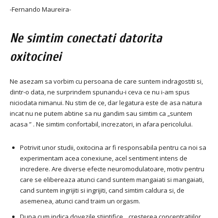
-Fernando Maureira-
Ne simtim conectati datorita
oxitocinei
Ne asezam sa vorbim cu persoana de care suntem indragostiti si,
dintr-o data, ne surprindem spunandu-i ceva ce nu i-am spus
niciodata nimanui. Nu stim de ce, dar legatura este de asa natura
incat nu ne putem abtine sa nu gandim sau simtim ca „suntem
acasa ” . Ne simtim confortabil, increzatori, in afara pericolului.
Potrivit unor studii, oxitocina ar fi responsabila pentru ca noi sa
experimentam acea conexiune, acel sentiment intens de
incredere. Are diverse efecte neuromodulatoare, motiv pentru
care se elibereaza atunci cand suntem mangaiati si mangaiati,
cand suntem ingrijiti si ingrijiti, cand simtim caldura si, de
asemenea, atunci cand traim un orgasm.
Dupa cum indica dovezile stiintifice, „cresterea concentratiilor