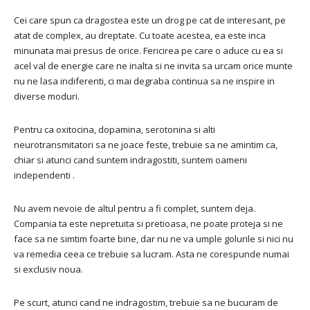
Cei care spun ca dragostea este un drog pe cat de interesant, pe
atat de complex, au dreptate. Cu toate acestea, ea este inca
minunata mai presus de orice. Fericirea pe care o aduce cu ea si
acel val de energie care ne inalta si ne invita sa urcam orice munte
nu ne lasa indiferenti, ci mai degraba continua sa ne inspire in
diverse moduri.
Pentru ca oxitocina, dopamina, serotonina si alti
neurotransmitatori sa ne joace feste, trebuie sa ne amintim ca,
chiar si atunci cand suntem indragostiti, suntem oameni
independenti .
Nu avem nevoie de altul pentru a fi complet, suntem deja.
Compania ta este nepretuita si pretioasa, ne poate proteja si ne
face sa ne simtim foarte bine, dar nu ne va umple golurile si nici nu
va remedia ceea ce trebuie sa lucram. Asta ne corespunde numai
si exclusiv noua.
Pe scurt, atunci cand ne indragostim, trebuie sa ne bucuram de