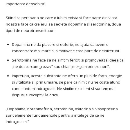
importanta deosebita”.
Stiind ca persoana pe care o iubim exista si face parte din viata
noastra face ca creierul sa secrete dopamina si serotonina, doua
tipuri de neurotransmitatori.
Dopamina ne da placere si euforie, ne ajuta sa avem o
concentrare mai mare si o motivatie care pare de neintrerupt.
Serotonina ne face sa ne simtim fericiti si promoveaza ideea ca
„ne descurcam grozav” sau chiar „mergem printre nori”.
Impreuna, aceste substante ne ofera un plus de forta, energie
si vitalitate si, prin urmare, se pare ca nimic nu ne costa atunci
cand suntem indragostiti. Ne simtim excelent si suntem mai
dispusi si receptivi la orice.
„Dopamina, norepinefrina, serotonina, oxitocina si vasopresina
sunt elemente fundamentale pentru a intelege de ce ne
indragostim.”