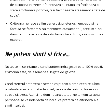
de oxitocina in creier influenteaza nu numai ca faciliteaza o
stare emotionala pozitiva, ci si favorizeaza atasamentul fata de
cuplu”.
Oxitocina ne face sa fim generosi, prietenosi, empatici si ne
face sa ne formam si sa mentinem atasamentul, precum si sa
dam o conotatie plina de satisfactii interactiunii, asa cum indica
expertii.
Ne putem simti si frica…
Nu tot ce ni se intampla cand suntem indragostiti este 100% pozitiv.
Oxitocina este, de asemenea, legata de gelozie.
Cand creierul detecteaza semne ca putem pierde ceea ce iubim,
nivelurile acestei substante scad, iar cele de cortizol, hormonul
stresului, cresc. Atunci ne domina anxietatea, ne temem ca acea
persoana se va indeparta de noi si va prefera pe altcineva. Ne
simtim gelosi.