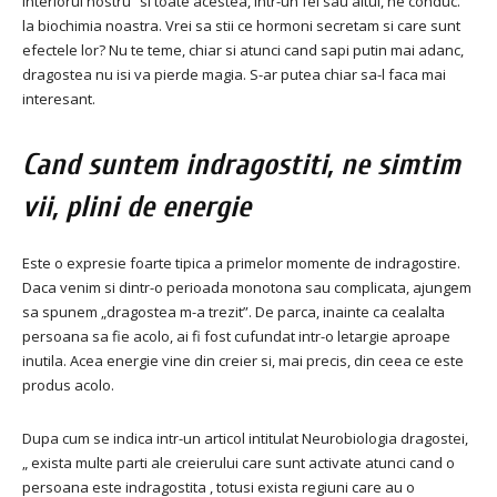
interiorul nostru” si toate acestea, intr-un fel sau altul, ne conduc.
la biochimia noastra. Vrei sa stii ce hormoni secretam si care sunt
efectele lor? Nu te teme, chiar si atunci cand sapi putin mai adanc,
dragostea nu isi va pierde magia. S-ar putea chiar sa-l faca mai
interesant.
Cand suntem indragostiti, ne simtim
vii, plini de energie
Este o expresie foarte tipica a primelor momente de indragostire.
Daca venim si dintr-o perioada monotona sau complicata, ajungem
sa spunem „dragostea m-a trezit”. De parca, inainte ca cealalta
persoana sa fie acolo, ai fi fost cufundat intr-o letargie aproape
inutila. Acea energie vine din creier si, mai precis, din ceea ce este
produs acolo.
Dupa cum se indica intr-un articol intitulat Neurobiologia dragostei,
„ exista multe parti ale creierului care sunt activate atunci cand o
persoana este indragostita , totusi exista regiuni care au o